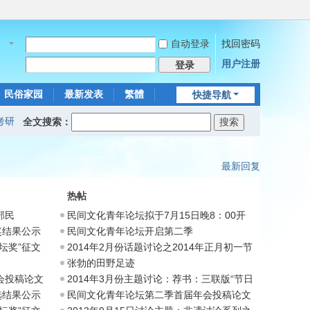
自动登录
找回密码
名
用户注册
登录
民俗家园
最新发表
繁體
快捷导航
考研
全文搜索：
最新回复
热帖
部民
民间文化青年论坛拟于7月15日晚8：00开
启第
奖结果公示
民间文化青年论坛开启第二季
坛奖”征文
2014年2月份话题讨论之2014年正月初一节
期
张勃的田野足迹
会投稿论文
2014年3月份主题讨论：荐书：三联版“节日
选结果公示
民间文化青年论坛第二季首届年会投稿论文
摘