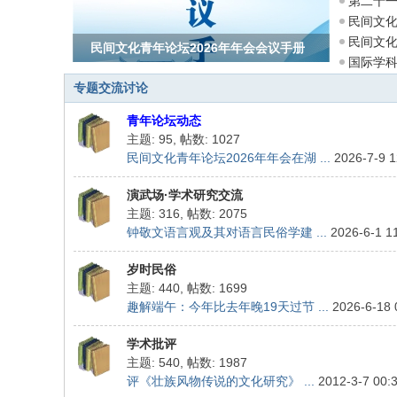
第二十
民间文化
F
启
民间文
民间文化青年论坛2026年年会会议手册
or
国际学
u
—
专题交流讨论
m
青年论坛动态
of
主题: 95
,
帖数: 1027
F
民间文化青年论坛2026年年会在湖 ...
2026-7-9 
ol
演武场·学术研究交流
k
主题: 316
,
帖数: 2075
C
钟敬文语言观及其对语言民俗学建 ...
2026-6-1 1
ult
岁时民俗
ur
主题: 440
,
帖数: 1699
e
趣解端午：今年比去年晚19天过节 ...
2026-6-18
St
学术批评
ud
主题: 540
,
帖数: 1987
评《壮族风物传说的文化研究》 ...
2012-3-7 00:
ie