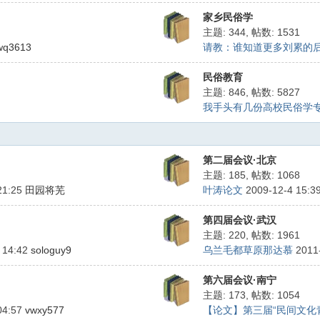
家乡民俗学
主题: 344
,
帖数: 1531
wq3613
请教：谁知道更多刘累的后来
民俗教育
主题: 846
,
帖数: 5827
我手头有几份高校民俗学专业
第二届会议·北京
主题: 185
,
帖数: 1068
21:25
田园将芜
叶涛论文
2009-12-4 15:3
第四届会议·武汉
主题: 220
,
帖数: 1961
 14:42
sologuy9
乌兰毛都草原那达慕
2011
第六届会议·南宁
主题: 173
,
帖数: 1054
04:57
vwxy577
【论文】第三届“民间文化青年