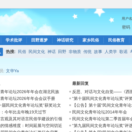
用户
密码
学术批评
田野逐梦
神话研究
家乡民俗
民俗教育
热搜:
民俗
民间文化
神话
田野
非物质
传统
故事
人类学
歌谣
搜
索
员:
文华Ya
题
最新回复
青年论坛2026年年会在湖北民族
反思、对话与文化自觉——《西
俗》“中
青年论坛2026年年会会议手册
“第十届民间文化青年论坛奖“评
一届民间文化青年论坛奖”获奖论文
【公告】第十届“民间文化青年论
：今年比去年晚19天过节
民间文化青年论坛2014年年会
语言观及其对语言民俗学建设的引领
民间文化青年论坛第二季首届年
摘
事的情感维度：时间延展与空间切近
“第九届民间文化青年论坛奖”评