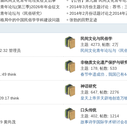
一届民间文化青年论坛奖征文启事
【公告】第九届“民间文化青年论
青年论坛(第三季)2026年年会征文
2014年3月份主题讨论：荐书：
化青年论坛与《民俗研究》
2014年2月份话题讨论之2014
期
科格局中的中国民俗学学科建设问题
张勃的田野足迹
民间文化与民俗学
主题: 4273
,
帖数:
2万
12:32
管理员
民间文化青年论坛与《民俗研
非物质文化遗产保护与研
主题: 178
,
帖数: 533
1:49
think
春节申遗成功，我国已有44个
神话研究
主题: 647
,
帖数: 2276
 09:17
think
皇天上帝开天辟地创造万物 .
口头传统
主题: 402
,
帖数: 1214
39
黄尚茂
故事诗学国际学术研讨会在贵