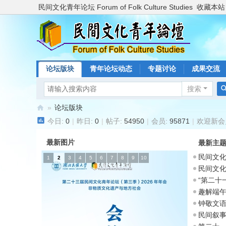
民间文化青年论坛 Forum of Folk Culture Studies
收藏本站
论坛版块
青年论坛动态
专题讨论
成果交流
搜索
»
论坛版块
今日:
0
|
昨日:
0
|
帖子:
54950
|
会员:
95871
|
欢迎新会
民
间
最新图片
最新主
文
民间文化
1
2
3
4
5
6
7
8
9
10
化
大学
民间文化
“第二十
青
趣解端午
年
钟敬文
论
（
民间叙
坛
（