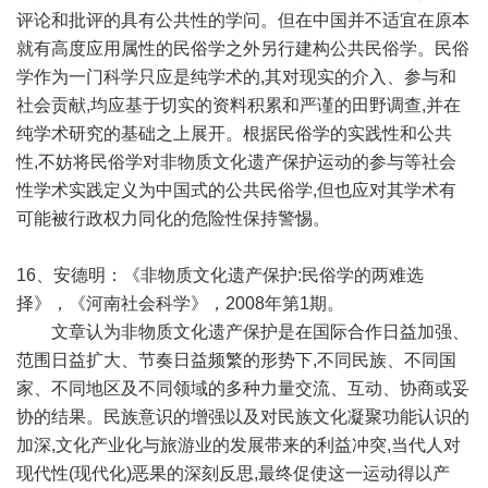
评论和批评的具有公共性的学问。但在中国并不适宜在原本
就有高度应用属性的民俗学之外另行建构公共民俗学。民俗
学作为一门科学只应是纯学术的,其对现实的介入、参与和
社会贡献,均应基于切实的资料积累和严谨的田野调查,并在
纯学术研究的基础之上展开。根据民俗学的实践性和公共
性,不妨将民俗学对非物质文化遗产保护运动的参与等社会
性学术实践定义为中国式的公共民俗学,但也应对其学术有
可能被行政权力同化的危险性保持警惕。
16、安德明：《非物质文化遗产保护:民俗学的两难选
择》，《河南社会科学》，2008年第1期。
文章认为非物质文化遗产保护是在国际合作日益加强、
范围日益扩大、节奏日益频繁的形势下,不同民族、不同国
家、不同地区及不同领域的多种力量交流、互动、协商或妥
协的结果。民族意识的增强以及对民族文化凝聚功能认识的
加深,文化产业化与旅游业的发展带来的利益冲突,当代人对
现代性(现代化)恶果的深刻反思,最终促使这一运动得以产