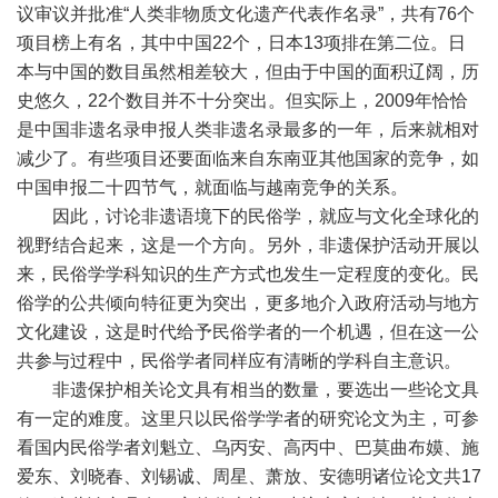
议审议并批准“人类非物质文化遗产代表作名录”，共有76个
项目榜上有名，其中中国22个，日本13项排在第二位。日
本与中国的数目虽然相差较大，但由于中国的面积辽阔，历
史悠久，22个数目并不十分突出。但实际上，2009年恰恰
是中国非遗名录申报人类非遗名录最多的一年，后来就相对
减少了。有些项目还要面临来自东南亚其他国家的竞争，如
中国申报二十四节气，就面临与越南竞争的关系。
因此，讨论非遗语境下的民俗学，就应与文化全球化的
视野结合起来，这是一个方向。另外，非遗保护活动开展以
来，民俗学学科知识的生产方式也发生一定程度的变化。民
俗学的公共倾向特征更为突出，更多地介入政府活动与地方
文化建设，这是时代给予民俗学者的一个机遇，但在这一公
共参与过程中，民俗学者同样应有清晰的学科自主意识。
非遗保护相关论文具有相当的数量，要选出一些论文具
有一定的难度。这里只以民俗学学者的研究论文为主，可参
看国内民俗学者刘魁立、乌丙安、高丙中、巴莫曲布嫫、施
爱东、刘晓春、刘锡诚、周星、萧放、安德明诸位论文共17