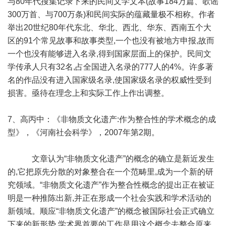
与80年代搜集记录下来的民间文学文本(故事184万篇、歌谣
300万首、与700万条)和民间实际的蕴藏量极不相称。作者
举出20世纪80年代东北、华北、西北、华东、西南五个大
区的91个常见故事和故事类型,一个也没有被地方申报,故而
一个也没有能够进入名录,得到国家层面上的保护。民间文
学传承人只有32名,占全国进入名录的777人的4%。许多著
名的作品没有进入国家级名录,使国家级名录的权威性受到
损害。亟待在理念上和实际工作上作出调整。
7、高丙中：《非物质文化遗产:作为整合性的学术概念的成
型》，《河南社会科学》，2007年第2期。
文章认为“非物质文化遗产”的概念的确立是新近发生
的,它把原先分散的对象整合在一个范畴里,成为一个新的研
究领域。“非物质文化遗产”作为整合性概念的提出正在被证
明是一种推陈出新,并正在形成一个社会实践和学术活动的
新领域。顺应“非物质文化遗产”的概念被国际社会正式确立
下来的新形势,学术界首要的工作是用这个概念去整合原来