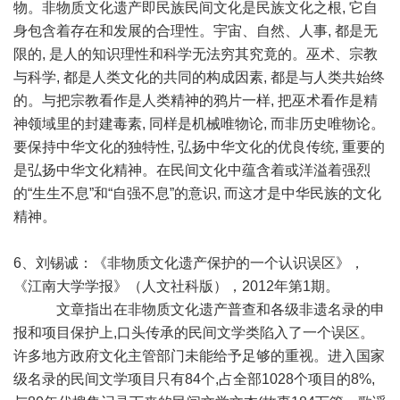
物。非物质文化遗产即民族民间文化是民族文化之根, 它自
身包含着存在和发展的合理性。宇宙、自然、人事, 都是无
限的, 是人的知识理性和科学无法穷其究竟的。巫术、宗教
与科学, 都是人类文化的共同的构成因素, 都是与人类共始终
的。与把宗教看作是人类精神的鸦片一样, 把巫术看作是精
神领域里的封建毒素, 同样是机械唯物论, 而非历史唯物论。
要保持中华文化的独特性, 弘扬中华文化的优良传统, 重要的
是弘扬中华文化精神。在民间文化中蕴含着或洋溢着强烈
的“生生不息”和“自强不息”的意识, 而这才是中华民族的文化
精神。
6、刘锡诚：《非物质文化遗产保护的一个认识误区》，
《江南大学学报》（人文社科版），2012年第1期。
文章指出在非物质文化遗产普查和各级非遗名录的申
报和项目保护上,口头传承的民间文学类陷入了一个误区。
许多地方政府文化主管部门未能给予足够的重视。进入国家
级名录的民间文学项目只有84个,占全部1028个项目的8%,