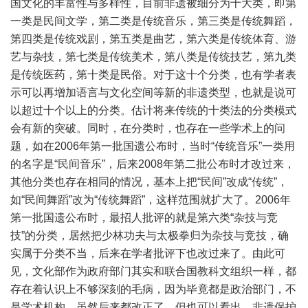
国文化的丰富性与多样性，目前非遗被细分为十大类，即第
一类是民间文学，第二类是传统音乐，第三类是传统舞蹈，
第四类是传统戏剧，第五类是曲艺，第六类是传统体育、游
艺与杂技，第七类是传统美术，第八类是传统技艺，第九类
是传统医药，第十类是民俗。对于这十个分类，也有学者表
示可以再增加语言与文化空间等新的非遗类型，也就是说可
以超过十个以上的分类。估计将来传统的十类法的分类模式
会有新的突破。同时，在分类时，也存在一些学术上的问
题，如在2006年第一批国遗公布时，当时“传统音乐”一类用
的名字是“民间音乐”，后来2008年第二批公布时才改过来，
其他分类也存在相同的情况，基本上把“民间”改成“传统”，
如“民间舞蹈”改为“传统舞蹈”，这样范围就扩大了。2006年
第一批国遗公布时，最招人批评的就是第六类“杂技与竞
技”的分类，居然把少林功夫与太极拳归为杂技与竞技，确
实属于分类不当，后来在学者批评下也改过来了。由此可
见，文化部作为政府部门其实和联合国教科文组织一样，都
存在着认识上不够深刻的毛病，因为毕竟都是政治部门，不
是学术机构。虽然后来都改正了，但也可以看出，非遗保护