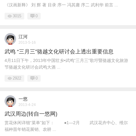
《汉画新释》 刘 辉 著 目录 序一 冯其庸 序二 武利华 前言 ...
3015
0
江河
2013-5-16
武鸣 “三月三”骆越文化研讨会上透出重要信息
4月11日下午，2013年中国壮乡•武鸣“三月三”歌圩暨骆越文化旅游
节骆越文化研讨会武鸣大酒 ...
2922
0
一悠
2013-4-24
武汉周边(转自一悠网)
赏花休闲详细“菜单”如下： ●1—2月 武汉花卉中心、维尔
福种苗年销花展销、农耕 ...