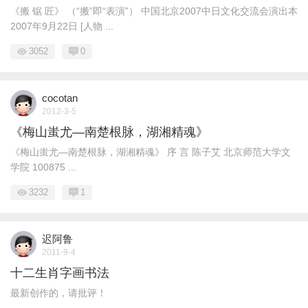
《搬 锯 匠》 （“搬”即“表演”） 中国北京2007中日文化交流会演出本
2007年9月22日 [人物 ...
3052
0
cocotan
2012-3-5
《梅山蚩尤―南楚根脉，湖湘精魂》
《梅山蚩尤―南楚根脉，湖湘精魂》 序 言 陈子艾 北京师范大学文
学院 100875 ...
3232
1
迟阿鲁
2011-9-4
十二生肖字画书法
最新创作的，请批评！