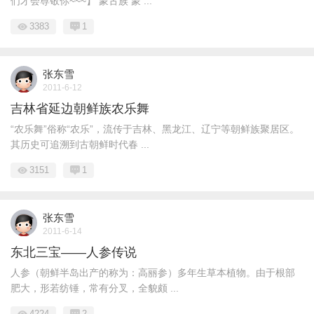
们才会尊敬你~~~】 蒙古族 蒙 ...
3383
1
张东雪
2011-6-12
吉林省延边朝鲜族农乐舞
“农乐舞”俗称“农乐”，流传于吉林、黑龙江、辽宁等朝鲜族聚居区。
其历史可追溯到古朝鲜时代春 ...
3151
1
张东雪
2011-6-14
东北三宝——人参传说
人参（朝鲜半岛出产的称为：高丽参）多年生草本植物。由于根部
肥大，形若纺锤，常有分叉，全貌颇 ...
4224
2