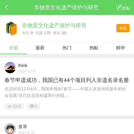
非物质文化遗产保护与研究
发帖
非物质文化遗产保护与研究
收藏
今日:
0
主题:
178
排名:
19
全部
最新
热门
热帖
精华
think
2024-12-5
春节申遗成功，我国已有44个项目列入非遗名录名册
北京时间12月4日，我国申报的“春节——中国人庆祝传统新年的社
会实践”在巴拉圭亚松森举行的联 ...
1032
0
章琴
2011-6-11