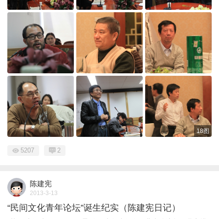
18图
5207
2
陈建宪
2013-3-13
“民间文化青年论坛”诞生纪实（陈建宪日记）