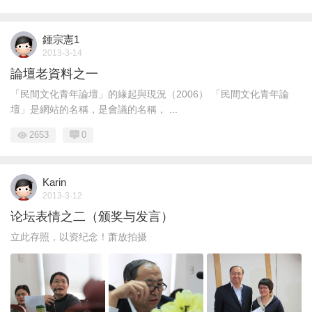
鍾宗憲1
2013-3-14
論壇老資料之一
「民間文化青年論壇」的緣起與現況（2006） 「民間文化青年論
壇」是網站的名稱，是會議的名稱， ...
2653
0
Karin
2013-3-12
论坛表情之二（颁奖与发言）
立此存照，以资纪念！萧放拍摄