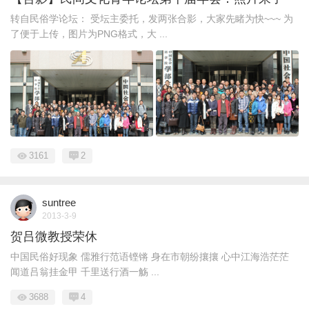
转自民俗学论坛： 受坛主委托，发两张合影，大家先睹为快~~~ 为
了便于上传，图片为PNG格式，大 ...
3161
2
suntree
2013-3-9
贺吕微教授荣休
中国民俗好现象 儒雅行范语铿锵 身在市朝纷攘攘 心中江海浩茫茫
闻道吕翁挂金甲 千里送行酒一觞 ...
3688
4