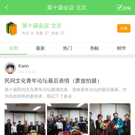
第十届会议·北京
发帖
第十届会议·北京
收藏
今日:
0
主题:
17
排名:
17
全部
最新
热门
热帖
精华
Karin
2013-3-12
民间文化青年论坛最后表情（萧放拍摄）
第十届民间文化青年论坛圆满结束，意味着本论坛的最后落幕。作
为自始至终的参加者，我记下了参会 ...