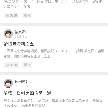
“茗仁”之诞生 02、7、17晨 昨日上午小组会，北大陈泳超、我安排
在最后发言。陈五 ...
3518
4
鍾宗憲1
2013-3-14
論壇老資料之五
「民間文化青年論壇獎」相關說明（2010） 一、論壇 第七屆「論壇
年會」由劉曉春協調主辦，主題 ...
3180
2
鍾宗憲1
2013-3-14
論壇老資料之四信函一通
曉春兄以及各位學兄： 您們好！很遺憾不能參加這次盛會，先預祝
大會成功。 楊玉君教授幫我 ...