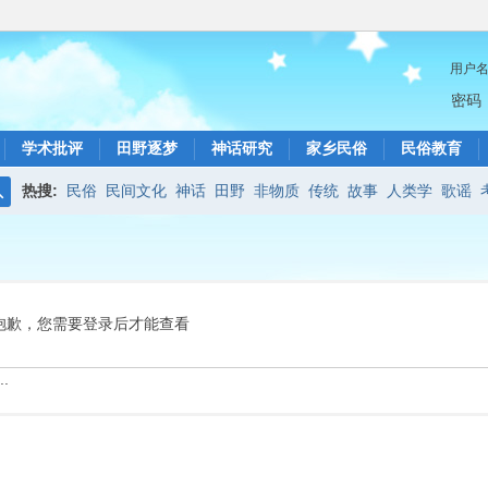
用户
密码
学术批评
田野逐梦
神话研究
家乡民俗
民俗教育
热搜:
民俗
民间文化
神话
田野
非物质
传统
故事
人类学
歌谣
搜
索
抱歉，您需要登录后才能查看
.