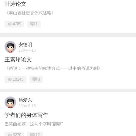
叶涛论文
《泰山香社进香仪式述略》
4789
1
安德明
2004-7-13
王素珍论文
《俗说：一种特殊的叙述方式——以中的俗说为例》
10143
8
施爱东
2004-8-15
学者们的身体写作
巴莫曲布嫫：这两个字叫“翩翩”
6270
12