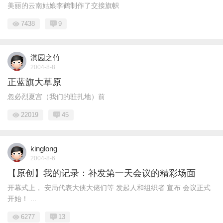
美丽的云南姑娘李鹤制作了交接旗帜
7438
9
淇园之竹
2004-8-8
正蓝旗大草原
忽必烈夏宫（我们的驻扎地）前
22019
45
kinglong
2004-8-6
【原创】我的记录：补发第一天会议的精彩场面
开幕式上， 安局代表大侠大佬们等 发起人和组织者 宣布 会议正式
开始！ ...
6277
13