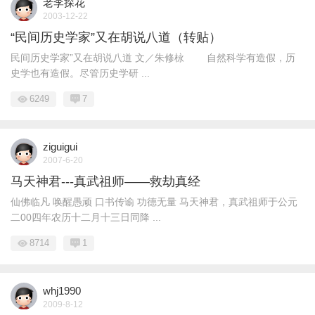
老李探花
2003-12-22
“民间历史学家”又在胡说八道（转贴）
民间历史学家”又在胡说八道 文／朱修栐 自然科学有造假，历
史学也有造假。尽管历史学研 ...
6249
7
ziguigui
2007-6-20
马天神君---真武祖师——救劫真经
仙佛临凡 唤醒愚顽 口书传谕 功德无量 马天神君，真武祖师于公元
二00四年农历十二月十三日同降 ...
8714
1
whj1990
2009-8-12