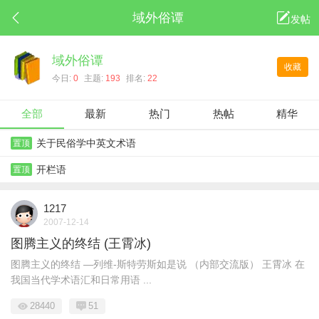
域外俗谭
发帖
域外俗谭
收藏
今日:
0
主题:
193
排名:
22
全部
最新
热门
热帖
精华
关于民俗学中英文术语
置顶
开栏语
置顶
1217
2007-12-14
图腾主义的终结 (王霄冰)
图腾主义的终结 —列维-斯特劳斯如是说 （内部交流版） 王霄冰 在
我国当代学术语汇和日常用语 ...
28440
51