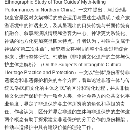
Ethnographic Study of Tour Guides’ Myth-telling
Performances in Northern China）一文中提出，河北涉县
娲皇宫景区对女娲神话的整合运用与重述生动展现了遗产旅
游语境中的神话主义，及其呈现出的口头传统与书面传统有
机融合、叙事表演以情境和游客为中心、神话更为系统化、
神话的地方化更加突显四大特点。作者认为，神话主义属于
神话的“第二次生命”，研究者应将神话的整个生命过程综合
起来，进行整体研究。韩成艳《非物质文化遗产的主体与保
护主体之解析》（On the Subjects of Intangible Cultural
Heritage Practice and Protection）一文以“主体”身份看待非
遗概念和非遗保护相关的各个方面，着重论述非遗主体与传
统民俗/民间文化的主体之“民”的区分和转化过程，并从非物
质文化遗产保护作为一项全人类、全社会卷入的公共文化事
业角度，界定了非遗保护各主体所扮演的角色和承担的责
任。作者认为，区分并界定非遗的主体与非遗保护的主体这
两个概念有助于探索建立非遗保护的分工合作的身份框架，
推动非遗保护中具有建设价值的理论工作。