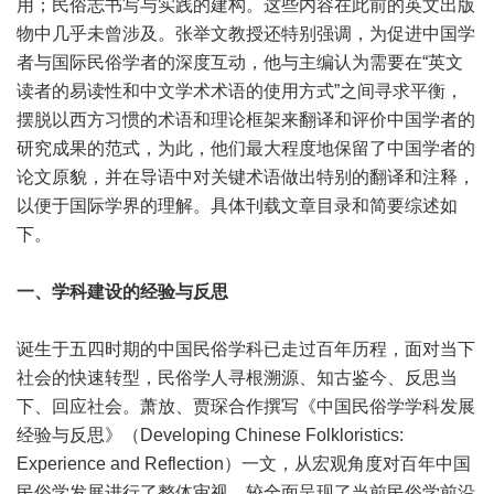
用；民俗志书写与实践的建构。这些内容在此前的英文出版
物中几乎未曾涉及。张举文教授还特别强调，为促进中国学
者与国际民俗学者的深度互动，他与主编认为需要在“英文
读者的易读性和中文学术术语的使用方式”之间寻求平衡，
摆脱以西方习惯的术语和理论框架来翻译和评价中国学者的
研究成果的范式，为此，他们最大程度地保留了中国学者的
论文原貌，并在导语中对关键术语做出特别的翻译和注释，
以便于国际学界的理解。具体刊载文章目录和简要综述如
下。
一、学科建设的经验与反思
诞生于五四时期的中国民俗学科已走过百年历程，面对当下
社会的快速转型，民俗学人寻根溯源、知古鉴今、反思当
下、回应社会。萧放、贾琛合作撰写《中国民俗学学科发展
经验与反思》（Developing Chinese Folkloristics:
Experience and Reflection）一文，从宏观角度对百年中国
民俗学发展进行了整体审视，较全面呈现了当前民俗学前沿