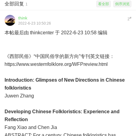
全部回复
看全部
倒序浏览
1
think
#
2
2022-6-23 10:50:26
本帖最后由 thinkcenter 于 2022-6-23 10:58 编辑
《西部民俗》“中国民俗学的新方向”专刊英文链接：
https://www.westernfolklore.org/WFPreview.html
Introduction: Glimpses of New Directions in Chinese
folkloristics
Juwen Zhang
Developing Chinese Folkloristics: Experience and
Reflection
Fang Xiao and Chen Jia
ABSTRACT: For a century, Chinese folkloristics has