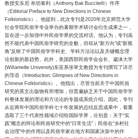
教授安东尼·布切泰利（Anthony Bak Buccitelli）作序
（Editorial Preface to New Directions in Chinese
Folkloristics）。他提到，此次专刊是2020年北京师范大学
社会学院民俗学专业举办的暑期学术研讨会衍生成果之一，
旨在进一步加强中外民俗学界的交流对话。他认为，专刊虽
然不能代表中国民俗学研究的全貌，但却从“新方向”或“新视
角”反映了中国民俗学学科史、学科方法论以及关键概念理
论创新的新趋势。此外，美国西部民俗学会会长、崴涞大学
(Willamette University)东亚系张举文教授为专刊撰写了详尽
的导语（Introduction: Glimpses of New Directions in
Chinese Folkloristics）。他指出，尽管当前关于中国民俗
研究的英文出版物有所增加，但普遍缺乏关于中国民俗学学
科整体发展的理论和方法论的专题或系统介绍。因此，专刊
从近两年中国民俗学科七十年发展的总结反思成果中，着重
选取了三个代表性领域介绍给国际学界，分别是：关于“实
践”概念的辩论和民俗研究中的“日常生活”；民俗在“乡村社
会治理”中的作用以及民俗学家在地方和国家决策中的作