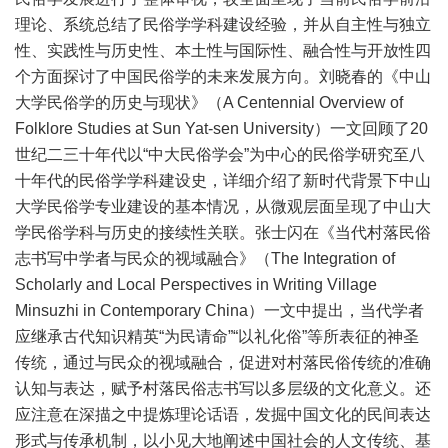
理论、系统总结了民俗学学科建设经验，并从自主性与独立
性、实践性与历史性、本土性与国际性、融合性与开放性四
个方面探讨了中国民俗学的未来发展方向。刘晓春的《中山
大学民俗学的历史与现状》（A Centennial Overview of
Folklore Studies at Sun Yat-sen University）一文回顾了20
世纪二三十年代以“中大民俗学会”为中心的民俗学研究至八
十年代的民俗学学科建设史，详细介绍了新时代背景下中山
大学民俗学专业建设的基本情况，从微观层面呈现了中山大
学民俗学科与历史的接续性关联。张士闪在《当代村落民俗
志书写中学者与民众的视域融合》（The Integration of
Scholarly and Local Perspectives in Writing Village
Minsuzhi in Contemporary China）一文中提出，当代学者
应继承古代知识精英“为民请命”“以礼化俗”等所表征的神圣
传统，通过与民众的视域融合，促进对村落民俗传统的准确
认知与表达，赋予村落民俗志书写以多层级的文化意义。还
应注意在深描之中提炼理论话语，发掘中国文化的民间表达
形式与传承机制，以小见大地阐述中国社会的人文传统、基