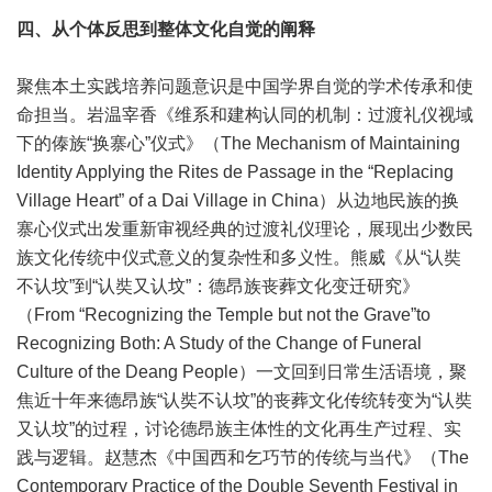
四、从个体反思到整体文化自觉的阐释
聚焦本土实践培养问题意识是中国学界自觉的学术传承和使
命担当。岩温宰香《维系和建构认同的机制：过渡礼仪视域
下的傣族“换寨心”仪式》（The Mechanism of Maintaining
Identity Applying the Rites de Passage in the “Replacing
Village Heart” of a Dai Village in China）从边地民族的换
寨心仪式出发重新审视经典的过渡礼仪理论，展现出少数民
族文化传统中仪式意义的复杂性和多义性。熊威《从“认奘
不认坟”到“认奘又认坟”：德昂族丧葬文化变迁研究》
（From “Recognizing the Temple but not the Grave”to
Recognizing Both: A Study of the Change of Funeral
Culture of the Deang People）一文回到日常生活语境，聚
焦近十年来德昂族“认奘不认坟”的丧葬文化传统转变为“认奘
又认坟”的过程，讨论德昂族主体性的文化再生产过程、实
践与逻辑。赵慧杰《中国西和乞巧节的传统与当代》（The
Contemporary Practice of the Double Seventh Festival in