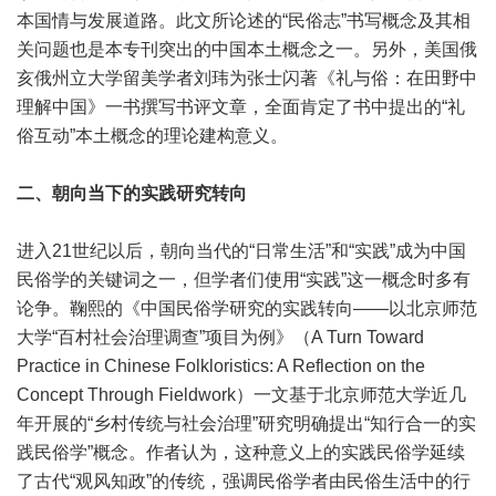
本国情与发展道路。此文所论述的“民俗志”书写概念及其相
关问题也是本专刊突出的中国本土概念之一。另外，美国俄
亥俄州立大学留美学者刘玮为张士闪著《礼与俗：在田野中
理解中国》一书撰写书评文章，全面肯定了书中提出的“礼
俗互动”本土概念的理论建构意义。
二、朝向当下的实践研究转向
进入21世纪以后，朝向当代的“日常生活”和“实践”成为中国
民俗学的关键词之一，但学者们使用“实践”这一概念时多有
论争。鞠熙的《中国民俗学研究的实践转向——以北京师范
大学“百村社会治理调查”项目为例》（A Turn Toward
Practice in Chinese Folkloristics: A Reflection on the
Concept Through Fieldwork）一文基于北京师范大学近几
年开展的“乡村传统与社会治理”研究明确提出“知行合一的实
践民俗学”概念。作者认为，这种意义上的实践民俗学延续
了古代“观风知政”的传统，强调民俗学者由民俗生活中的行