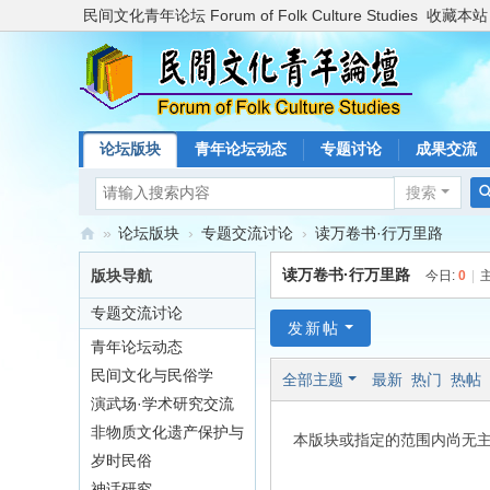
民间文化青年论坛 Forum of Folk Culture Studies
收藏本站
论坛版块
青年论坛动态
专题讨论
成果交流
搜索
»
论坛版块
›
专题交流讨论
›
读万卷书·行万里路
民
读万卷书·行万里路
版块导航
今日:
0
|
间
专题交流讨论
文
发新帖
青年论坛动态
化
民间文化与民俗学
全部主题
最新
热门
热帖
青
演武场·学术研究交流
年
非物质文化遗产保护与
本版块或指定的范围内尚无
论
研究
岁时民俗
坛
神话研究