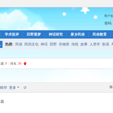
用户
密码
学术批评
田野逐梦
神话研究
家乡民俗
民俗教育
热搜:
民俗
民间文化
神话
田野
非物质
传统
故事
人类学
歌谣
搜
索
主题:
0
|
排名:
30
精华
更多
主题