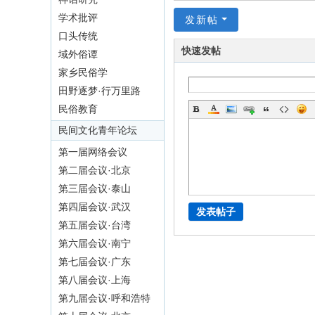
学术批评
F
发新帖
口头传统
or
快速发帖
域外俗谭
u
家乡民俗学
m
田野逐梦·行万里路
of
民俗教育
F
民间文化青年论坛
ol
（档案馆）
第一届网络会议
k
第二届会议·北京
C
第三届会议·泰山
ult
第四届会议·武汉
发表帖子
ur
第五届会议·台湾
e
第六届会议·南宁
第七届会议·广东
St
第八届会议·上海
ud
第九届会议·呼和浩特
ie