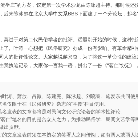
轮流坐庄”的方案，议定第一次学术沙龙由陈泳超主持。那时候还
，后来陈泳超在北京大学中文系BBS下面建了一个分论坛，起名
，莫过于对第二代民俗学者的批评。话题刚开始的时候，这种批
上了。叶涛一心想把《民俗研究》办成一份有影响、有革命精神
同人的批评性论文。大家越说越兴奋，为了将这一革命性的建议落
由我执笔记录，大家你一言我一语，拼出了一份《“茗仁”协定》
是由叶涛、萧放、吕微、陈建宪、陈泳超、刘晓春、施爱东共同使
的笔名仅限于在《民俗研究》杂志的“学衡”栏目使用。
”笔名发表的文章都将是对民间文化研究论著的学术性评论。
“茗仁”笔名的目的是合众人之力，为推动民俗学、民间文艺学等
做出贡献。
仁”的文章发表前须在本协定的签署人之间传阅，如有两人或两人以