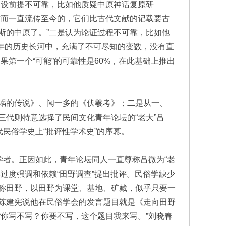
预设前提不可靠，比如他质疑中原神话复原研
古而一直流传至今的，它们比古代文献的记载要古
斯的中原了。”二是认为论证过程不可靠，比如他
千年的历史长河中，充满了不可尽知的变数，没有直
第一个“可能”的可靠性是60%，在此基础上推出
蜗的传说》、闻一多的《伏羲考》；二是从一、
代则特意选择了民间文化青年论坛的“老大”吕
民俗学史上“批评性学术史”的序幕。
年学者。正因如此，青年论坛同人一直尊称吕微为“老
过度强调和依赖“田野调查”提出批评。民俗学缺少
称田野，以田野为课堂、基地、矿藏，似乎只要一
陈建宪说他在民俗学会的发言题目就是《走向田野
你写不写？你要不写，这个题目我来写。”刘晓春