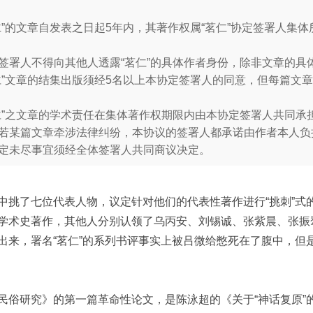
仁”的文章自发表之日起5年内，其著作权属“茗仁”协定签署人集
签署人不得向其他人透露“茗仁”的具体作者身份，除非文章的具
仁”文章的结集出版须经5名以上本协定签署人的同意，但每篇文
仁”之文章的学术责任在集体著作权期限内由本协定签署人共同承
若某篇文章牵涉法律纠纷，本协议的签署人都承诺由作者本人负
定未尽事宜须经全体签署人共同商议决定。
中挑了七位代表人物，议定针对他们的代表性著作进行“挑刺”式
学术史著作，其他人分别认领了乌丙安、刘锡诚、张紫晨、张振
出来，署名“茗仁”的系列书评事实上被吕微给憋死在了腹中，但
民俗研究》的第一篇革命性论文，是陈泳超的《关于“神话复原”