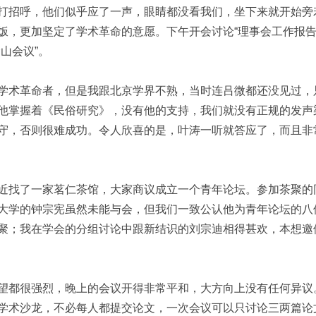
打招呼，他们似乎应了一声，眼睛都没看我们，坐下来就开始旁
饭，更加坚定了学术革命的意愿。下午开会讨论“理事会工作报告”
山会议”。
学术革命者，但是我跟北京学界不熟，当时连吕微都还没见过，
他掌握着《民俗研究》，没有他的支持，我们就没有正规的发声
守，否则很难成功。令人欣喜的是，叶涛一听就答应了，而且非
近找了一家茗仁茶馆，大家商议成立一个青年论坛。参加茶聚的
大学的钟宗宪虽然未能与会，但我们一致公认他为青年论坛的八
聚；我在学会的分组讨论中跟新结识的刘宗迪相得甚欢，本想邀
望都很强烈，晚上的会议开得非常平和，大方向上没有任何异议
学术沙龙，不必每人都提交论文，一次会议可以只讨论三两篇论