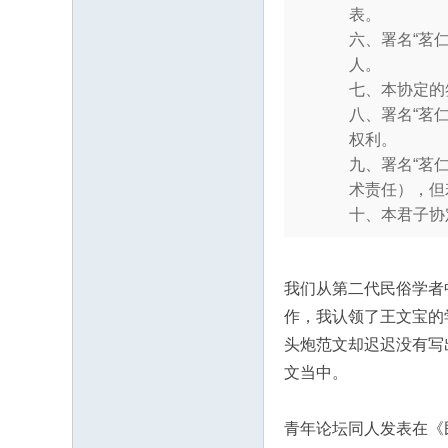
表。
六、署名“茗
人。
七、本协定的
八、署名“茗
权利。
九、署名“茗
术责任），但
十、本君子协
我们从第二代民俗学者
作，我认领了王文宝的
头炮范文却迟迟没有写
文当中。
青年论坛同人发表在《