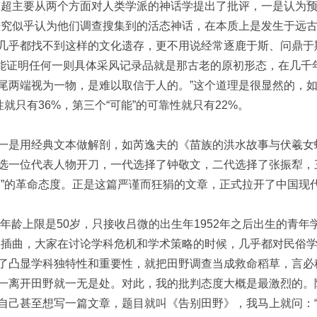
泳超主要从两个方面对人类学派的神话学提出了批评，一是认为
研究似乎认为他们调查搜集到的活态神话，在本质上是发生于远
几乎都找不到这样的文化遗存，更不用说经常逐鹿于斯、问鼎于
都不能证明任何一则具体采风记录品就是那古老的原初形态，在几
尾两端视为一物，是难以取信于人的。”这个道理是很显然的，如果
性就只有36%，第三个“可能”的可靠性就只有22%。
一是用经典文本做解剖，如芮逸夫的《苗族的洪水故事与伏羲女
选一位代表人物开刀，一代选择了钟敬文，二代选择了张振犁，三
内”的革命态度。正是这篇严谨而狂狷的文章，正式拉开了中国现代
”的年龄上限是50岁，只接收吕微的出生年1952年之后出生的青
题插曲，大家在讨论学科危机和学术策略的时候，几乎都对民俗学
了凸显学科独特性和重要性，就把田野调查当成救命稻草，言必
一离开田野就一无是处。对此，我的批判态度大概是最激烈的。
自己甚至想写一篇文章，题目就叫《告别田野》，我马上就问：“