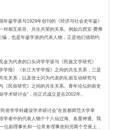
年鉴学派与1929年创刊的《经济与社会史年鉴》
一对相互依存、共生共荣的关系。例如吕西安·费弗
》的创刊主编，也是年鉴学派的代表人物，正是他们借助约
戈金为代表的口头诗学学派与《民族文学研究》
学学报》《长江大学学报》之间的共生关系，三是
共生关系，以及张士闪为代表的礼俗互动研究与
与《民俗研究》之间的共生关系。青年论坛的前史
际学术研讨会”，但正式成立是在2002年。
展与民俗学学科建设学术研讨会”在首都师范大学举
俗学者中的代表人物个个八仙过海、各显神通。我
，一位副理事长和一位常务理事坐到另两个空座上，