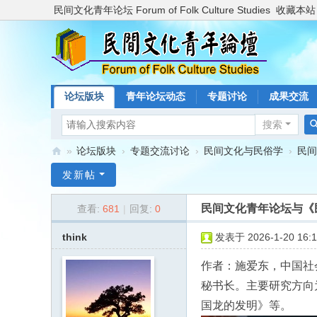
民间文化青年论坛 Forum of Folk Culture Studies
收藏本站
论坛版块
青年论坛动态
专题讨论
成果交流
搜索
»
论坛版块
›
专题交流讨论
›
民间文化与民俗学
›
民间
民
发新帖
间
民间文化青年论坛与《
查看:
681
|
回复:
0
文
化
think
发表于 2026-1-20 16:1
青
作者：施爱东，中国社
年
秘书长。主要研究方向
论
国龙的发明》等。
坛