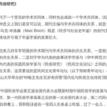
民俗研究》
托于一个坚实的学术共同体，同时也会成就一个学术共同体。法国
种意义上我们甚至可以说，期刊主编与学术共同体的关系，就是
vre）和马克·布洛赫（Marc Bloch）既是《经济与社会史年鉴
推动并引领了年鉴学派的发展壮大。
也有几对非常明显的学术期刊与学术共同体的共生关系。一是朝
的共生关系，二是刘守华为代表的故事诗学学派与《华中师范大
为代表的实践民俗学派与《民俗研究》《民间文化论坛》之间的
生关系。这里要说的是民间文化青年论坛（以下简称青年论坛）
中山大学举办的“钟敬文先生百岁寿庆暨‘现代化与民俗文化传统’国
7日，“中国民俗学会第五届全国代表大会暨新时期中国民俗学的发
世、第一代民俗学者落幕之后的第一次全国代表大会，第二代民
的自助餐上，我和陈泳超在一张四人长条桌上吃饭，过了一会儿