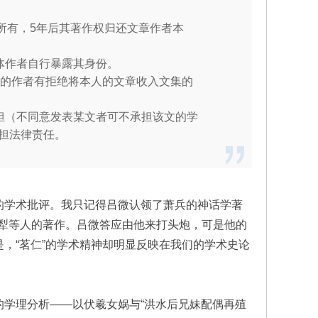
体所有，5年后其著作权归还文章作者本
体作者自行暴露其身份。
章的作者有拒绝将本人的文章收入文集的
担（不同意发表某文者可不承担该文的学
担法律责任。
的学术批评。我只记得吕微认领了萧兵的神话学著
犁等人的著作。吕微答应由他来打头炮，可是他的
是，“茗仁”的学术精神却明显反映在我们的学术史论
的学理分析——以伏羲女娲与“洪水后兄妹配偶再殖