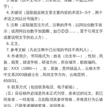
3. 摘要（以中文写作，力求简洁、准确，不超过300
字）。
4. 关键词（选取能反映文章主要内容的术语3—5个，两个
术语之间以分号隔开）。
5. 注释（采取随页注方式，注释的序号，以阿拉伯数字表
示；或用阿拉伯数字加圆圈，如①②③……，置于引用文字
或要说明文字的右上方）。
6. 正文。
7. 参考文献（凡在注释中已出现的书目不再列入）。
8. 作者简介。书写格式为：姓名（出生年—），性别，民
族，籍贯，就读学校，研读方向，所在城市，邮政编码。
如：XXX（1980—），女，苗族，贵州镇远人，云南大学
中文系2003级硕士生，民间文学方向。云南昆明，
650031。
9. 联系方式（包括联系电话、电子邮箱）。
（五）应征稿件必须是尚未正式刊登、发表过的论文。若已
经发表，一经发现，立刻取消其参评资格，并将其行为公诸
论坛。已获奖者撤销奖项，追回奖金。