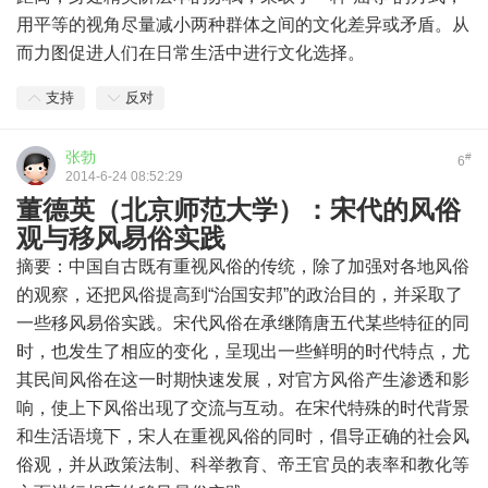
用平等的视角尽量减小两种群体之间的文化差异或矛盾。从
而力图促进人们在日常生活中进行文化选择。
支持
反对
张勃
#
6
2014-6-24 08:52:29
董德英（北京师范大学）：宋代的风俗
观与移风易俗实践
摘要：中国自古既有重视风俗的传统，除了加强对各地风俗
的观察，还把风俗提高到“治国安邦”的政治目的，并采取了
一些移风易俗实践。宋代风俗在承继隋唐五代某些特征的同
时，也发生了相应的变化，呈现出一些鲜明的时代特点，尤
其民间风俗在这一时期快速发展，对官方风俗产生渗透和影
响，使上下风俗出现了交流与互动。在宋代特殊的时代背景
和生活语境下，宋人在重视风俗的同时，倡导正确的社会风
俗观，并从政策法制、科举教育、帝王官员的表率和教化等