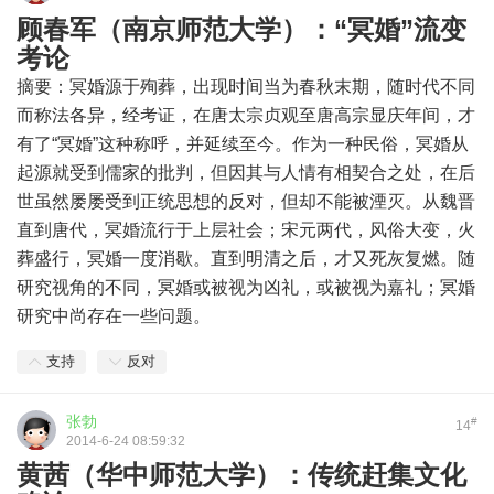
顾春军（南京师范大学）：“冥婚”流变
考论
摘要：冥婚源于殉葬，出现时间当为春秋末期，随时代不同
而称法各异，经考证，在唐太宗贞观至唐高宗显庆年间，才
有了“冥婚”这种称呼，并延续至今。作为一种民俗，冥婚从
起源就受到儒家的批判，但因其与人情有相契合之处，在后
世虽然屡屡受到正统思想的反对，但却不能被湮灭。从魏晋
直到唐代，冥婚流行于上层社会；宋元两代，风俗大变，火
葬盛行，冥婚一度消歇。直到明清之后，才又死灰复燃。随
研究视角的不同，冥婚或被视为凶礼，或被视为嘉礼；冥婚
研究中尚存在一些问题。
支持
反对
张勃
#
14
2014-6-24 08:59:32
黄茜（华中师范大学）：传统赶集文化