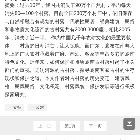
摘要：过去10年，我国共消失了90万个自然村，平均每天
消失80—100个村落。目前全国230万个村庄中，依旧保存
与自然相融合有规划的村落、代表性民居、经典建筑、民俗
和非物质文化遗产的古村落共有2000-3000座，相比2005
年，消失了近一半。 作为中国几千年农耕文化的最重要载
体——村落的日渐消亡，让人扼腕。而广东，遍布在南粤大
地上的广大农村承载着广府、潮汕、客家等丰富多彩的岭南
特色文化。近年来，如何保护和唤醒岭南古村落引起了相关
部门的重视。走访河源的古村落，探寻岭南客家古村的生存
现状和保护之道。本文作者对古村落的历史变迁、建筑风
格、民风民俗、文化积淀、村落风貌、保护发展等进行积极
探索研究。
支持
反对
上一页
第1页
下一页