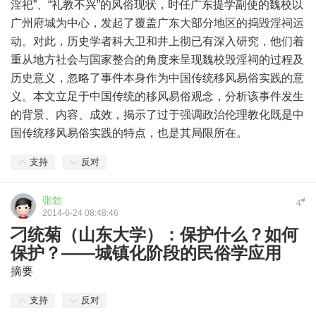
淫祀”、“礼教不兴”的风俗现状，时任广东提学副使的魏校以
广州府城为中心，发起了覆盖广东大部分地区的捣毁淫祠运
动。对此，历史学者科大卫和井上彻已有深入研究，他们着
重从地方社会与国家整合的角度来呈现魏校毁淫祠的过程及
历史意义，忽略了事件本身作为中国传统移风易俗实践的意
义。本文立足于中国传统的移风易俗观念，分析该事件发生
的背景、内容、成效，揭示了过于强调政治伦理教化既是中
国传统移风易俗实践的特点，也是其局限所在。
支持
反对
张勃
#
4
2014-6-24 08:48:46
刁统菊（山东大学）：保护什么？如何
保护？——城镇化阶段的民俗学应用
摘要
支持
反对