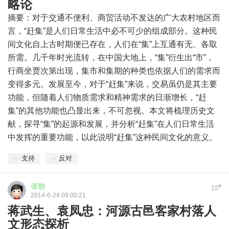
略论
摘要：对于交通不便利、商贸活动不发达的广大农村地区而
言，“赶集”是人们日常生活中必不可少的组成部分。这种民
间文化自上古时期便已存在，人们在“集”上互通有无、各取
所需。几千年时光流转，在中国大地上，“集”衍生出“市”，
行商坐贾次第出现，集市和集期的种类也依据人们的需求而
变得多元。发展至今，对于“赶集”来说，交易虽仍是其主要
功能，但随着人们物质需求和精神需求的日渐增长，“赶
集”的其他功能也凸显出来，不可忽视。本文将梳理历史文
献，探寻“集”的起源和发展，并分析“赶集”在人们日常生活
中发挥的重要功能，以此说明“赶集”这种民间文化的意义。
支持
反对
张勃
#
15
2014-6-24 09:00:21
蒋武生、袁凤忠：河源古邑客家村落人
文形态探析