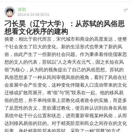
张勃
#
5
2014-6-24 08:50:51
刁长昊（辽宁大学）：从苏轼的风俗思
想看文化秩序的建构
摘要：相比于前代而言，宋代城市和商业的高度发达，使整
个社会发生了巨大的变化。新的生活形式也带来了新的风
俗，由此产生了一些新的社会问题。作为秉承着传统儒家思
想的文人的代表，苏轼以“人之寿夭在元气，国之长短在风
俗”为核心，从为民的视角提出了自己的风俗思想。苏轼的
风俗思想多了一种从民间审视风俗的视角，看到了风俗在社
会发展中会产生变化，这种变化伴随着人口流动带来的文化
迁移或扩散而展开。将“俗”与“民”联系在一起。他的移风易
俗的思想，并不单纯依靠上层教化或者政令的实施，而是多
了反思性的含义，意欲通过教化，使百姓认识到自身在风俗
系统中处于什么位置和状态，进而重新审视某种风俗，从而
达到移风易俗的目的。对于精英阶层和民众之间存在的文化
距离，身处精英阶层本的苏轼，采取了一种“屈尊”的方式，