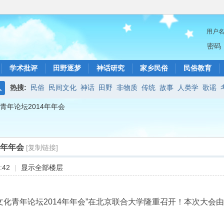
用户
密码
学术批评
田野逐梦
神话研究
家乡民俗
民俗教育
热搜:
民俗
民间文化
神话
田野
非物质
传统
故事
人类学
歌谣
搜
青年论坛2014年年会
索
4年年会
[复制链接]
:42
|
显示全部楼层
民间文化青年论坛2014年年会”在北京联合大学隆重召开！本次