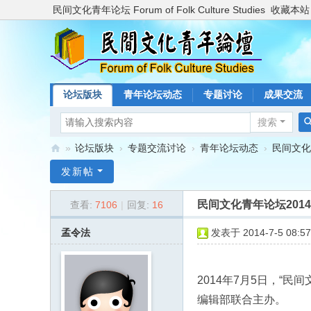
民间文化青年论坛 Forum of Folk Culture Studies
收藏本站
论坛版块
青年论坛动态
专题讨论
成果交流
搜索
»
论坛版块
›
专题交流讨论
›
青年论坛动态
›
民间文化
民
发新帖
间
民间文化青年论坛201
查看:
7106
|
回复:
16
文
化
孟令法
发表于 2014-7-5 08:57
青
年
2014年7月5日，“
论
编辑部联合主办。
坛