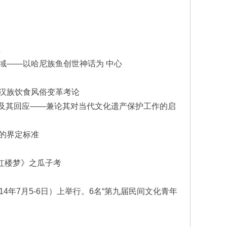
。
践
域——以哈尼族鱼创世神话为 中心
的汉族饮食风俗变革考论
倡导及其回应——兼论其对当代文化遗产保护工作的启
歌的界定标准
红楼梦》之瓜子考
年7月5-6日）上举行。6名“第九届民间文化青年