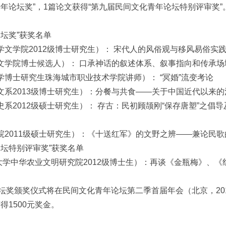
年论坛奖”，1篇论文获得“第九届民间文化青年论坛特别评审奖”
坛奖”获奖名单
学文学院2012级博士研究生）： 宋代人的风俗观与移风易俗实
学文学院博士候选人）： 口承神话的叙述体系、叙事指向和传承场
学博士研究生珠海城市职业技术学院讲师）： “冥婚”流变考论
中文系2013级博士研究生）：分餐与共食——关于中国近代以来
史系2012级硕士研究生）： 存古：民初顾颉刚“保存唐塑”之
学院2011级硕士研究生）：《十送红军》的文野之辨——兼论民
论坛特别评审奖”获奖名单
大学中华农业文明研究院2012级博士生）：再谈《金瓶梅》、《
奖颁奖仪式将在民间文化青年论坛第二季首届年会（北京，2014
得1500元奖金。