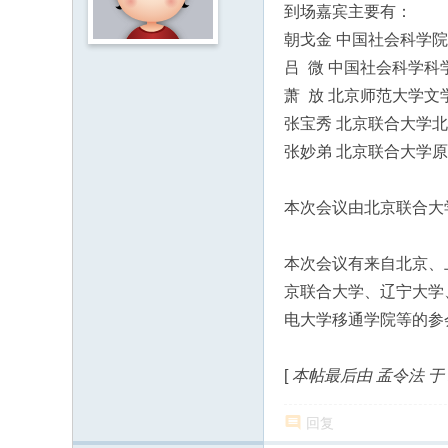
到场嘉宾主要有：
F
朝戈金 中国社会科学
or
吕 微 中国社会科学
u
萧 放 北京师范大学文
m
张宝秀 北京联合大学
of
张妙弟 北京联合大学
F
ol
本次会议由北京联合大
k
C
本次会议有来自北京、
ult
京联合大学、辽宁大学
ur
电大学移通学院等的参
e
St
[
本帖最后由 孟令法 于 201
ud
回复
ie