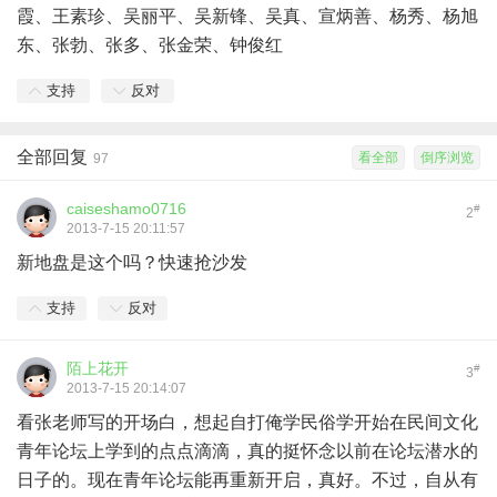
霞、王素珍、吴丽平、吴新锋、吴真、宣炳善、杨秀、杨旭
东、张勃、张多、张金荣、钟俊红
支持
反对
全部回复
看全部
倒序浏览
97
caiseshamo0716
#
2
2013-7-15 20:11:57
新地盘是这个吗？快速抢沙发
支持
反对
陌上花开
#
3
2013-7-15 20:14:07
看张老师写的开场白，想起自打俺学民俗学开始在民间文化
青年论坛上学到的点点滴滴，真的挺怀念以前在论坛潜水的
日子的。现在青年论坛能再重新开启，真好。不过，自从有