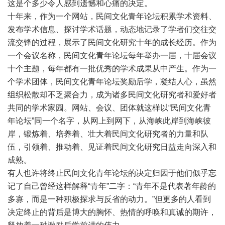
这是个多少令人感到遗憾和心痛的决定。
十年来，作为一个网站，民间文化青年论坛积累学术资料、
发布学术信息、探讨学术话题，动态地记录了学者们交往交
流交锋的过程，展示了民间文化研究十年的成长经历。作为
一个会议名称，民间文化青年论坛每年举办一届，十届会议
十个主题，每年都有一批优秀的学术成果从中产生。作为一
个学术团体，民间文化青年论坛奖励后学，凝结人心，虽然
组织松散却不乏聚合力，成为诸多民间文化研究者和爱好者
共同的学术家园。网站、会议、团体就这样以“民间文化青
年论坛”同一个名字，从网上到网下，从海峡此岸到海峡彼
岸，锻炼着、培养着、壮大着民间文化研究者的力量和队
伍，引领着、推动着、见证着民间文化研究日益走向深入和
成熟。
有人也许将终止民间文化青年论坛的决定归因于他们似乎忘
记了自己曾经这样解释“青年”二字：“青年不是代表著年龄的
多寡，而是一种积极探求与反省的动力。”但更多的人看到
决定终止的背后是博大的胸怀、热情的呼唤和真诚的期许，