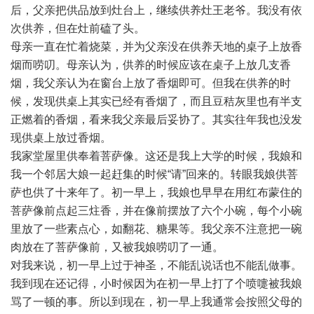
后，父亲把供品放到灶台上，继续供养灶王老爷。我没有依
次供养，但在灶前磕了头。
母亲一直在忙着烧菜，并为父亲没在供养天地的桌子上放香
烟而唠叨。母亲认为，供养的时候应该在桌子上放几支香
烟，我父亲认为在窗台上放了香烟即可。但我在供养的时
候，发现供桌上其实已经有香烟了，而且豆秸灰里也有半支
正燃着的香烟，看来我父亲最后妥协了。其实往年我也没发
现供桌上放过香烟。
我家堂屋里供奉着菩萨像。这还是我上大学的时候，我娘和
我一个邻居大娘一起赶集的时候“请”回来的。转眼我娘供菩
萨也供了十来年了。初一早上，我娘也早早在用红布蒙住的
菩萨像前点起三炷香，并在像前摆放了六个小碗，每个小碗
里放了一些素点心，如翻花、糖果等。我父亲不注意把一碗
肉放在了菩萨像前，又被我娘唠叨了一通。
对我来说，初一早上过于神圣，不能乱说话也不能乱做事。
我到现在还记得，小时候因为在初一早上打了个喷嚏被我娘
骂了一顿的事。所以到现在，初一早上我通常会按照父母的