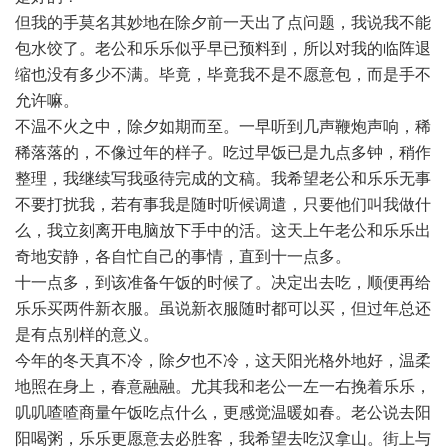
但我的手莫名其妙地在除夕前一天出了点问题，我说我不能
包水饺了。老公和乐乐似乎早已预料到，所以对我的临阵退
缩也没有多少不满。毕竟，毕竟我不是不愿意包，而是手不
允许嘛。
不温不火之中，除夕如期而至。一早听到几声鞭炮声响，稀
稀落落的，不像过年的样子。吃过早饭已是九点多钟，稍作
整理，我继续写我亟待完成的文稿。我希望老公和乐乐无事
不要打扰我，若有事我是随时听候调遣，只要他们叫我做什
么，我立刻离开电脑放下手中的活。这天上午老公和乐乐出
奇地安静，各自忙自己的事情，直到十一点多。
十一点多，到该准备午饭的时候了。决定出去吃，顺便再给
乐乐买两件新衣服。虽说新衣服随时都可以买，但过年总还
是有点别样的意义。
今年的冬天真不冷，除夕也不冷，这天阳光格外地好，温柔
地照在身上，春意融融。尤其我和老公一左一右挽着乐乐，
叽叽喳喳商量午饭吃点什么，更感觉温暖如春。老公说去阳
阳喝粥，乐乐更愿意去必胜客，我希望去吃汉拿山。街上与