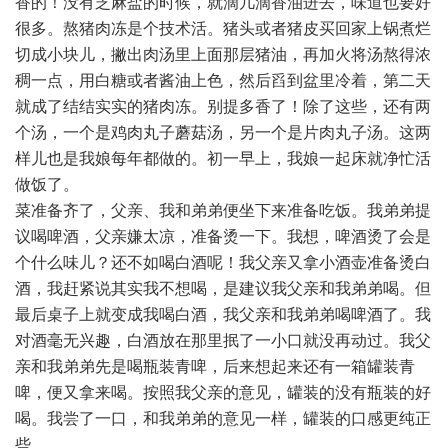
香的！没有芝麻盐的时候，就滴几滴香油进去，味道也要好
很多。熬猪肉冻是个技术活。猪头或者猪皮买回家上锅煮烂
切成小块儿，撇出肉汤里上面那层猪油，再加火将汤熬得浓
稠一点，用白糖或者酱油上色，然后舀到盆里冷着，第二天
就成了结结实实的猪肉冻。别提多香了！除了这些，还有两
个汤，一个是鸡肉丸子蘑菇汤，另一个是片肉丸子汤。这两
样儿也是我娘每年都做的。初一早上，我娘一起床就净忙活
做饭了。
菜准备齐了，父亲、我和弟弟便坐下来准备吃饭。我弟弟提
议喝啤酒，父亲嫌太凉，准备烫一下。我想，啤酒烫了会是
个什么味儿？还不如喝白酒呢！我父亲又拿小酒壶准备烫白
酒，我赶紧说其实我不想喝，是建议我父亲和我弟弟喝。但
最后桌子上就变成我喝白酒，我父亲和我弟弟喝啤酒了。我
对酒毫无兴趣，白酒放在那里抿了一小口就没再动过。我父
亲和我弟弟先是喝瓶装青啤，后来想起来还有一箱罐装青
啤，便又拿来喝。按照我父亲的意见，罐装的没有瓶装的好
喝。我尝了一口，和我弟弟的意见一样，罐装的口感更纯正
些。