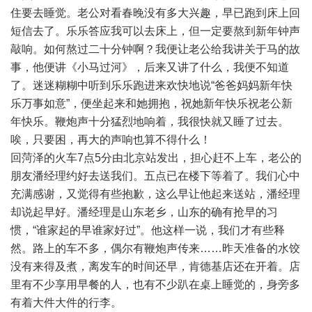
住要去睡觉。老公对看春晚没有多大兴趣，早已跑到床上回
短信去了。乐乐答应我可以去床上，但一定要熬到新年钟声
敲响。如何熬过二十分钟啊？我便让老公给我讲关于马的故
事，他便讲《小马过河》，后来又讲了什么，我便不知道
了。迷迷糊糊中听到乐乐跑进来欢快地说“爸爸妈妈新年快
乐万事如意”，便坐起来和她拥抱，祝她新年快乐祝老公新
年快乐。鞭炮声十分猛烈地响着，我很快就又睡了过去。
唉，只要困，再大的声响也算不得什么！
回菏泽的火车7点5分由北京站发出，担心赶不上车，老公的
朋友潘经理约好去送我们。五点已在楼下等着了。我们心中
充满感谢，又觉得有些抱歉，这么早让他起来送站，潘经理
却说起早好。潘经理是山东老乡，山东的确有抢早的习
惯，“谁家起的早谁家好过”。他这样一说，我们才有些释
然。路上的车不多，偶尔有鞭炮声传来……昨天准备的水饺
没有来得及煮，离发车的时间还早，肯德基店还在开着。店
里有不少享用早餐的人，也有不少趴在桌上睡觉的，身旁多
有着大件大件的行李。