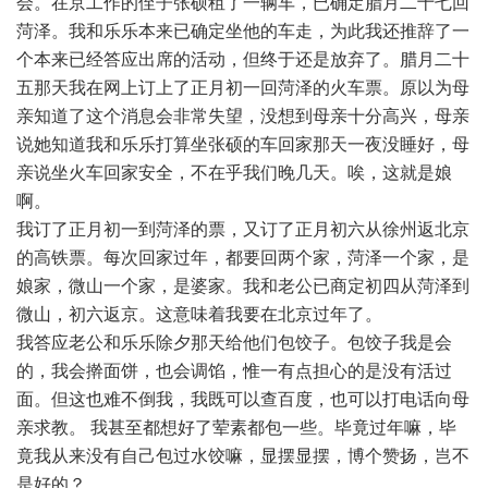
会。在京工作的侄子张硕租了一辆车，已确定腊月二十七回
菏泽。我和乐乐本来已确定坐他的车走，为此我还推辞了一
个本来已经答应出席的活动，但终于还是放弃了。腊月二十
五那天我在网上订上了正月初一回菏泽的火车票。原以为母
亲知道了这个消息会非常失望，没想到母亲十分高兴，母亲
说她知道我和乐乐打算坐张硕的车回家那天一夜没睡好，母
亲说坐火车回家安全，不在乎我们晚几天。唉，这就是娘
啊。
我订了正月初一到菏泽的票，又订了正月初六从徐州返北京
的高铁票。每次回家过年，都要回两个家，菏泽一个家，是
娘家，微山一个家，是婆家。我和老公已商定初四从菏泽到
微山，初六返京。这意味着我要在北京过年了。
我答应老公和乐乐除夕那天给他们包饺子。包饺子我是会
的，我会擀面饼，也会调馅，惟一有点担心的是没有活过
面。但这也难不倒我，我既可以查百度，也可以打电话向母
亲求教。 我甚至都想好了荤素都包一些。毕竟过年嘛，毕
竟我从来没有自己包过水饺嘛，显摆显摆，博个赞扬，岂不
是好的？