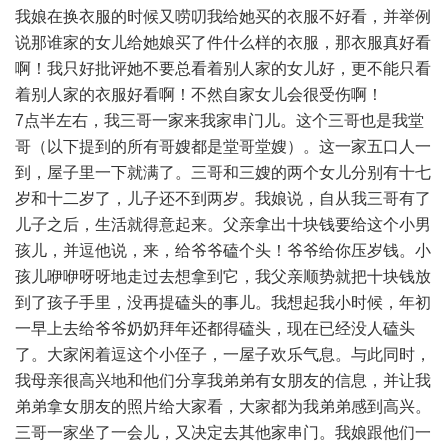
我娘在换衣服的时候又唠叨我给她买的衣服不好看，并举例
说那谁家的女儿给她娘买了件什么样的衣服，那衣服真好看
啊！我只好批评她不要总看着别人家的女儿好，更不能只看
着别人家的衣服好看啊！不然自家女儿会很受伤啊！
7点半左右，我三哥一家来我家串门儿。这个三哥也是我堂
哥（以下提到的所有哥嫂都是堂哥堂嫂）。这一家五口人一
到，屋子里一下就满了。三哥和三嫂的两个女儿分别有十七
岁和十二岁了，儿子还不到两岁。我娘说，自从我三哥有了
儿子之后，生活就得意起来。父亲拿出十块钱要给这个小男
孩儿，并逗他说，来，给爷爷磕个头！爷爷给你压岁钱。小
孩儿咿咿呀呀地走过去想拿到它，我父亲顺势就把十块钱放
到了孩子手里，没再提磕头的事儿。我想起我小时候，年初
一早上去给爷爷奶奶拜年还都得磕头，现在已经没人磕头
了。大家闲着逗这个小侄子，一屋子欢乐气息。与此同时，
我母亲很高兴地和他们分享我弟弟有女朋友的信息，并让我
弟弟拿女朋友的照片给大家看，大家都为我弟弟感到高兴。
三哥一家坐了一会儿，又决定去其他家串门。我娘跟他们一