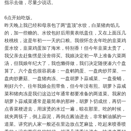
指示去做，尽量少说话。
6点开始吃饭。
昨天晚上我已经和母亲包了两“盖顶”水饺，白菜猪肉馅儿
的，加一些糖的。水饺包好后用黄表纸盖住，又在上面压几
枝桃枝，这是年初一一天的口粮。我很怀念去年吃的韭菜鸡
蛋水饺，韭菜鸡蛋加了海米，特别香！但今年韭菜太贵了，
我父亲去赶集愣是没舍得买。我娘决定初一早上准备六菜两
汤，但我娘年纪大了，我也懒得做，我们决定随便凑六个盘
算了。六个盘也很容易凑：一盘鹌鹑蛋、一盘肉炒芹菜、一
盘肉炒蘑菇、一盘猪肉冻、一盘胡萝卜蒜咸菜、一盘蚕蛹，
刚好六个。往年我娘会煎带鱼，但今年没有煎。胡萝卜蒜咸
菜和猪肉冻是我们这边过年通常都要准备的两道菜。我家的
胡萝卜蒜咸菜通常是最简单的那种，胡萝卜切成丝，再切一
点香菜梗进去，用滚烫的水过一遍，晾在那里。吃的时候，
就夹两筷子，倒上蒜泥，再倒点酱油进去，非常解油腻的一
道菜。讲究的人家一般还在里边放点芝麻盐，吃起来喷香喷