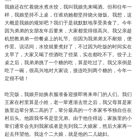
我娘还在忙着烧水煮水饺，我叫我娘先来喝酒。但和往年一
样，我娘坚持不上桌，任谁劝她都坚持烧火做饭。我想，这
大概是我娘的规矩吧？我们于是就默默地享受美食了。今年
因为弟弟的女朋友年后要来，大家都觉得很高兴。我父亲趁
机想教弟弟一些餐桌上的礼节。但因为我弟弟太不耐烦，便
作罢。说话间，水饺就要煮好了，不过因为吃饭的时间实在
太早了，大家又喝了些酒吃了些菜，实在都吃不下。饺子上
桌之后，我弟弟挑了一个糖的吃，算是吃过了。我父亲倒是
吃了一碗，很高兴地对大家说，接连吃到两个糖的，今年一
定很不错！
吃完饭，我娘开始换衣服准备迎接即将来串门的人们。我们
王家在村里算是小姓，老一辈逐渐去世之后，我父母算是家
族里边辈分第二高的了，辈分最高的一个本家爷爷独自住在
村后头。他跟我爷爷是堂兄弟。由于他住得远，家族里的小
辈们通常会先到我家或者是先到我二大娘家，然后大家再一
起去拜望他。我这个二大娘，就是他的二儿媳妇。