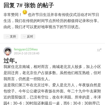
回复 7# 张勃 的帖子
非常赞同！
也许节日生活并非有传统仪式活动才叫节日
生活，我们在传统的时间节点所经历的都值得记录和分享。
由此，我们才可以更好地审视当下的节日状态。
支持
反对
fengyan1234wu
#
11
2014-2-10 23:19:40
过年。
我家住北京南城，相对而言，南城老北京人较多，加上小区
是回迁房，老北京住户占据多数。虽然他们相互熟稔，但对
我而言，仍然是一些陌生人。
这是我们第三年在北京过年。爱人是北方人，年夜饭自然是
包饺子。今年公公建议年夜饭在外面。年二十九中午去家附
近的晋阳饭庄，已没有空位，改在丰泽园。所幸的是，丰泽
园4：30--6：30时段还剩最后一桌，而6：30-8：30则早已