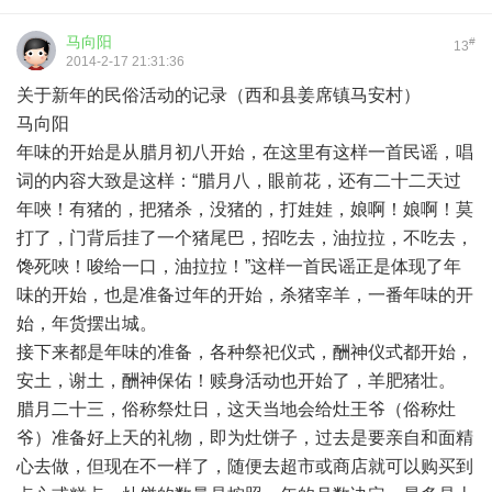
马向阳
#
13
2014-2-17 21:31:36
关于新年的民俗活动的记录（西和县姜席镇马安村）
马向阳
年味的开始是从腊月初八开始，在这里有这样一首民谣，唱
词的内容大致是这样：“腊月八，眼前花，还有二十二天过
年唊！有猪的，把猪杀，没猪的，打娃娃，娘啊！娘啊！莫
打了，门背后挂了一个猪尾巴，招吃去，油拉拉，不吃去，
馋死唊！唆给一口，油拉拉！”这样一首民谣正是体现了年
味的开始，也是准备过年的开始，杀猪宰羊，一番年味的开
始，年货摆出城。
接下来都是年味的准备，各种祭祀仪式，酬神仪式都开始，
安土，谢土，酬神保佑！赎身活动也开始了，羊肥猪壮。
腊月二十三，俗称祭灶日，这天当地会给灶王爷（俗称灶
爷）准备好上天的礼物，即为灶饼子，过去是要亲自和面精
心去做，但现在不一样了，随便去超市或商店就可以购买到