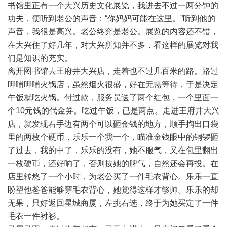
书馆里正有一个大兴历史文化展览，我进去不过一两分钟的
功夫，便听到老公的声音：“你妈妈可能在这里。”听到他的
声音，我很是高兴。老公终究是老公。展览的内容还不错，
在大兴住了好几年，对大兴所知并不多，看这样的展览对我
们是知识的充实。
离开图书馆去王府井大兴店，走着也不过几百米的路。路过
呷哺呷哺火锅店，虽然烟火很盛，好在无需等待，于是决定
午饭就吃火锅。付过款，服务员送了两个红包，一个里面一
个10元钱的代金券。吃过午饭，已是两点。走进王府井大兴
店，就发现右手边有两个可以砸金钱的地方，顺手掏出口袋
里的两枚个硬币，乐乐一个我一个，瞄准金钱眼中的铜锣砸
了过去，我的中了，乐乐的没有，她不服气，又在包里翻出
一枚硬币，还好响了，否则按她的脾气，自然还会再投。在
店里转悠了一个小时，为老公买了一件毛衣背心。乐乐一直
盼望他爸爸能够穿毛衣背心，她觉得这样才够帅。乐乐的却
无果，只好返回星城商厦，左挑右选，终于为她买定了一件
毛衣一件衬衫。