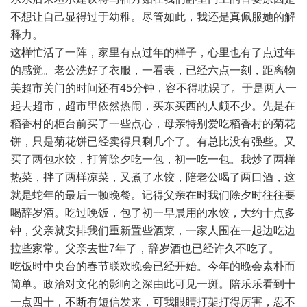
不想让自己显得过于幼稚。尽管如此，我还是真佩服她的解
释力。
这样忙活了一阵，家里有点过年的样子，心里也有了点过年
的感觉。老公洗好了衣服，一看表，已经六点一刻，距离物
美超市关门的时间还有45分钟，容不得耽误了。于是两人一
起去超市，超市里依然热闹，买东买西的人颇不少。先是在
稻香村的柜台前买了一些点心，母亲特别爱吃稻香村的菊花
饼，只是菊花饼已经卖得只剩几个了。有总比没有强些。又
买了两包水饺，打算除夕吃一包，初一吃一包。我炒了两样
热菜，拌了两样凉菜，又煮了水饺，陪老公喝了两口酒，这
就是蛇年的最后一顿晚餐。记得父亲在时我们除夕时往往要
喝辞岁酒。吃过晚饭，包了初一早晨用的水饺，大约十点多
钟，父亲就安排我们重新置些酒菜，一家人围在一起边吃边
拉些家常。父亲去世7年了，辞岁酒也已经许久不吃了。
吃饭时中央台的春节联欢晚会已经开始。今年的晚会素朴而
简单。政治对文化的影响之深由此可见一斑。陪乐乐看到十
一点四十，不断有短信发来，可我眼睛打架打得厉害，忍不