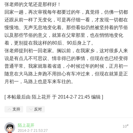
张老师的文笔还是那样好！
回家一趟，再次审视每年都要过的年，真觉得，仿佛一切都
还跟从前一样了无变化，可是再仔细一看，才发现一切都在
慢慢地、无声无息地变化着。那些看似仍然被坚持着的节俗
以及那些节俗的意义，就算在父辈那里，也在悄悄地变化
着，更别提在我这样的80后、90后身上了。
张老师提到初一回老家。搁以前，在我家乡，这对很多人来
说是有点儿不可思议、情非得已的事情，但现在也已经变得
普通平常。我家就靠着省道，小时候过年的时候，正月初一
随意在大马路上奔跑不用担心有车冲过来，但现在就算是正
月初一，马路上也是车来车往的。
[
本帖最后由 陌上花开 于 2014-2-7 21:45 编辑
]
支持
反对
陌上花开
#
10
2014-2-7 21:53:27