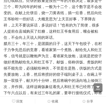
点心或糕点。灶饼的数量是按照一年的月数决定，最多是十
三个，即为闰年的时候，一般为十二个，这个数字是不会改
变的。在献上灶饼后，烧一刀黄表纸，插一炷香，然后向灶
王爷吩咐一些好话，大概意思为“上天言好事，下界降吉
祥，上天不要说坏话，多说好话！”也有的为了简便，很多
人提前在县城购买了灶糖，这样灶王爷食用后，嘴会被粘
住，不会向上天说人间的坏话。
腊月三十，年三十，是团圆的日子，这天下午包饺子，在村
子力争先恐后的竞赛，看谁家第一个煮熟，献给先人和灶王
爷，信号就是以鞭炮声为主，看谁家先放炮，这就是把饺子
做好煮熟献给先人和灶王爷了。献饭，俗称供饭。煮饭的时
候不能先尝，必须献给神供，不管是生是熟，供饭的方式是
先要放炮，上香，然后将捞好的饺子端到桌子上，在碗上平
放一双筷子，献大约十分钟，然后将碗中的汤向地上倾倒三
次，并作揖。这样这碗饭象征着先人和灶王爷已经用了。
下午六点以后，有未过三年礼的家，要举行接纸仪式，即将
去世亲人的魂灵接回来在家过年，亲戚、朋友、村里人要封
回复
收藏
分享
包冥币，上面写着这样的一些的话语，但由于关系的不同，