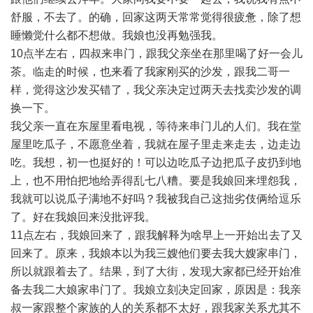
舒服，不去了。的确，回家这两天常常觉得很疲惫，除了想
睡懒觉什么都不想做。我娘也没再勉强我。
10点半左右，四叔来串门，跟我父亲坐在那里喝了好一会儿
茶。临走的时候，也来看了我家刚买的沙发，跟我二哥一
样，觉得这沙发买错了，我父亲决定过两天去找卖沙发的调
换一下。
我父亲一直在东屋里看电视，等待来串门儿的人们。我在堂
屋里吃瓜子，不愿意坐着，我就在屋子里走来走去，边走边
吃。我想，初一也挺好的！可以边吃瓜子边把瓜子皮扔到地
上，也不用怕把地给弄得乱七八糟。要是我娘回来埋怨我，
我就可以说瓜子满地不好吗？我被我自己这拙劣伎俩给逗乐
了。好在我娘回来没批评我。
11点左右，我娘回来了，跟我解释为啥早上一开始出去了又
回来了。原来，我娘本以为我三嫂他们要去我大嫂家串门，
所以就跟着去了。结果，到了大街，发现大家都已经开始准
备去我二大娘家串门了。我娘立刻决定回家，原因是：我亲
叔一家跟整个家族的人的关系都不太好，跟我家关系尤其不