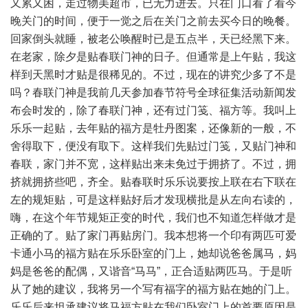
又累又困，走过物美超市，已无力进去。只在门口看了看今
晚关门的时间，便于一觉之后在关门之前去买今日的晚餐。
回家倒头就睡，被老公唤醒时已是五点半，天已经黑下来。
在老家，除夕是贴春联门神的日子。但通常是上午贴，我这
样到天黑时才贴是很稀见的。不过，现在的讲究少多了不是
吗？春联门神是我前几天参加春节符号全球征集活动新闻发
布会时发的，除了春联门神，还有过门笺、福方等。我叫上
乐乐一起贴，去年贴的福方是牡丹图案，还像新的一般，不
舍得取下，便没有取下。这样我们先贴过门笺，又贴门神和
春联，家门并不宽，这样贴出来未免过于拥挤了。不过，拥
挤就拥挤些吧，齐全。贴春联时乐乐说要按上联在右下联在
左的规矩贴，可是这样贴好后才发现横批是从左向右读的，
嗨，在这个年节规矩正变的时代，我们也不知道怎样做才是
正确的了。贴了家门再贴房门。我本想将一个印有两匹可爱
卡通小马的福方贴在乐乐卧室的门上，她却说爸爸属马，妈
妈是爸爸的配偶，又谐音“马马”，正合适贴两匹马。于是听
从了她的建议，我将另一个写有福字的福方贴在她的门上。
乐乐后来坦承建议将马福方贴在我们卧室门上的首要原因是