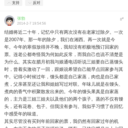
支持
反对
张勃
#
8
2014-2-7 19:54:56
结婚将近二十年，记忆中只有两次没有在老家过除夕。一次
是2007年。那一年的除夕，我们在湘西。再一次就是今
年。今年的寒假放得并不晚，我却没有积极地预订回家的
票。连老公都奇怪我为何如此反常，而我自己也说不清楚是
为什么。其实在腊月初我与娘通电话听说三姐要自己蒸馒头
时，曾着实激动了一回，跟娘说希望自己能早点回家参与其
中。记得小时候过年，馒头都是自己家蒸，肉也是自己家
煮，父亲甚至还让我和姐姐写过对联。年味儿就是在馒头、
煮肉的香气中积聚散发出来的。今年的馒头果真是自家蒸
的，主力是三姐三姐夫以及他们的两个孩子。蒸的不仅有馒
头，还有花卷、包子。但我没有参与。我似乎习惯了在回忆
中感受年的味道。
其实尽管没有买到年前回家的票，我仍然有回家过年的机