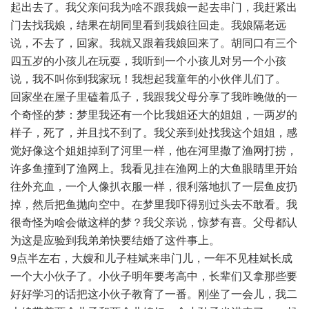
起出去了。我父亲问我为啥不跟我娘一起去串门，我赶紧出
门去找我娘，结果在胡同里看到我娘往回走。我娘隔老远
说，不去了，回家。我就又跟着我娘回来了。胡同口有三个
四五岁的小孩儿在玩耍，我听到一个小孩儿对另一个小孩
说，我不叫你到我家玩！我想起我童年的小伙伴儿们了。
回家坐在屋子里磕着瓜子，我跟我父母分享了我昨晚做的一
个奇怪的梦：梦里我还有一个比我姐还大的姐姐，一两岁的
样子，死了，并且找不到了。我父亲到处找我这个姐姐，感
觉好像这个姐姐掉到了河里一样，他在河里撒了渔网打捞，
许多鱼撞到了渔网上。我看见挂在渔网上的大鱼眼睛里开始
往外充血，一个人像扒衣服一样，很利落地扒了一层鱼皮扔
掉，然后把鱼抛向空中。在梦里我吓得别过头去不敢看。我
很奇怪为啥会做这样的梦？我父亲说，惊梦有喜。父母都认
为这是应验到我弟弟快要结婚了这件事上。
9点半左右，大嫂和儿子桂斌来串门儿，一年不见桂斌长成
一个大小伙子了。小伙子明年要考高中，长辈们又拿那些要
好好学习的话把这小伙子教育了一番。刚坐了一会儿，我二