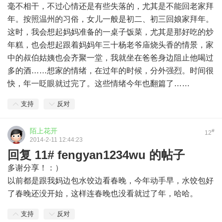
毫不相干，不过心情还是有些失落的，尤其是不能回老家拜
年。按照温州的习俗，女儿一般是初二、初三回娘家拜年。
这时，我会想起妈妈准备的一桌子饭菜，尤其是那好吃的炒
年糕，也会想起跟着妈妈年三十杨老爷庙烧头香的情景，家
中的叔伯姑姨也会齐聚一堂，我就坐在爸爸身边阻止他喝过
多的酒……想家的情绪，在过年的时候，分外强烈。时间很
快，年一眨眼就过完了。这些情绪今年也翻篇了……
支持
反对
陌上花开
#
12
2014-2-11 12:44:23
回复 11# fengyan1234wu 的帖子
多谢分享！：）
以前都是跟我妈边包水饺边看春晚，今年动手早，水饺包好
了春晚还没开始，这样连春晚也没看就过了年，哈哈。
支持
反对