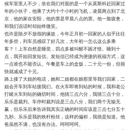
候车室里人不少，坐在我们对面的是一个从莫斯科赶回家过
年的小伙子，他乘了大约十个小时的飞机，凌晨两点到了北
京，他的家在安阳，他的票是早晨八点的票。他一脸疲惫，
和我们说话时却始终微笑。
也许是除夕不放假的缘故，今年正月初一回家的人似乎比往
年多些，列车员感叹了好几次，大年初一怎么这么多乘
客？！上车自然是睡觉，四点多被叫醒不困才怪。睡到十
点，我开始回发短信。发短信已经成为便捷的祝福方式，这
一点谁也不能否认。午餐是车上的盒饭，二十元一份，但很
快就减成了十元。
路上接了大姐的电话，她和二姐都在娘那里等我们回家，二
姐会开车到车站接我们。在火车即将到站的时候，我和老公
打睹火车到站的确切时间，他猜三点六分，我猜三点十分，
乐乐是裁判。车停时裁判说是三点八分，我们两个无输无
赢，但乐乐后来告诉我其实正确的时间应该是三点七分五十
九秒。乐乐是我的铁杆粉丝，这样的偏袒，我很是知道。他
爸虽然不满，也没有办法。呵呵呵呵。