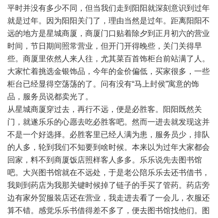
平时并没有多少不同，但当我们走到阳阳就深刻意识到过年
就是过年。因为阳阳关门了，理由当然是过年。距离阳阳不
远的地方是星城商厦，商厦门口贴着除夕到正月初六的营业
时间，节日期间照常营业，但开门开得晚些，关门关得早
些。商厦里依然人来人往，尤其菜百首饰柜台前站满了人。
大家忙着挑选金银饰品，今年的金价偏低，买家很多，一些
柜台已经显得空荡荡的了。问有没有“马上封侯”寓意的饰
品，服务员说都卖光了。
从星城商厦穿过去，再行不远，便是必胜客。阳阳既然关
门，就遂乐乐的心愿去吃必胜客吧。然而一进去就发现这并
不是一个好选择。必胜客里已经人满为患，服务员少，排队
的人多，轮到我们不知要到啥时候。本来以为过年大家都会
回家，料不到商厦饭店照样客人多多。乐乐说先去图书馆
吧。大兴图书馆就在不远处，于是老公陪乐乐去还书借书，
我则到药店为我那关键时候掉了链子的手买了管药。药店旁
边有家外贸服装店还在营业，我走进去看了一会儿，衣服还
算不错。感觉乐乐书借得差不多了，便去图书馆找他们。图