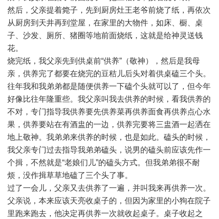
然后，父亲提着箢子，先到厨房灶王老爷前烧了纸，再依次
从厨房到天井再到堂屋，在家里的大物件，如床、橱、桌
子、沙发、厕所、猪圈等地前面烧纸，这就是给神灵送钱
花。
烧完纸，我父亲先到供桌前“供养”（敬神），然后是我母
亲，供养完了都要在烧完的豆秸儿后头对着供桌磕三个头。
往年我和我弟弟都是随便供养一下磕个头就可以了，但今年
好像比往年隆重些。我父亲叫我去供养的时候，看我供养的
不对，专门指导我供养要先供养菜再供养面食再供养点心水
果，供养要站在有酒盅的一边，供养完要将三盅酒一起洒在
地上敬神。我弟弟来供养的时候，也是如此。磕头的时候，
我父亲专门过去指导我弟弟磕头，说男的磕头前应该先作一
个揖，不然就是“老娘们儿”的磕头方式。但我弟弟很不耐
烦，没作揖草草地磕了三个头了事。
过了一会儿，父亲又去供养了一遍，并叫我来再供养一次。
父亲说，本来应该天亮收桌子的，但因为家里的小狗在院子
里跑来跑去，他决定再供养一次就收起桌子。桌子收起之