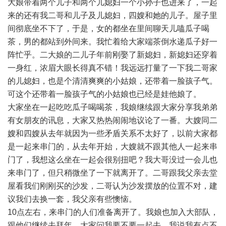
大娘带着两个儿子和两个儿媳妇一个小孙子也进来了，一起
来的还有我二哥和儿子及儿媳妇，四嫂和她的儿子。屋子里
间彻底坐不下了，于是，女的都坐在里间聊天儿嗑瓜子喝
茶，男的都站到外间来。我忙着给大家端茶倒水递瓜子好一
阵忙乎。二大娘的二儿子年前刚娶了新媳妇，新媳妇还穿着
一身红，浓眉大眼长得真不错！我远远打量了一下我二哥家
的儿媳妇，也是个清清爽爽的小姑娘，还带着一脸孩子气。
可这个还带着一脸孩子气的小姑娘也已经是娃他娘了。
大家坐在一起吃吃瓜子喝喝茶，我娘继续跟大家分享我弟弟
有女朋友的讯息，大家又热热闹闹地议论了一番。大嫂同二
嫂和四嫂从去年就因为一些矛盾关系不太好了，以前大家都
是一起来串门的，从去年开始，大嫂就不跟其他人一起来串
门了，我想这么坐在一起会很别扭吧？我大哥没过一会儿也
来串门了，但只稍微坐了一下就离开了。二哥跟我父亲去堂
屋看我们刚刚买的沙发，二哥认为沙发摆放的位置不对，建
议我们去换一套，我父亲有些懊恼。
10点左右，来串门的人们准备离开了。我娘也加入大部队，
跟他们继续去拜年。大家问我要不要一起去，我说我有点不