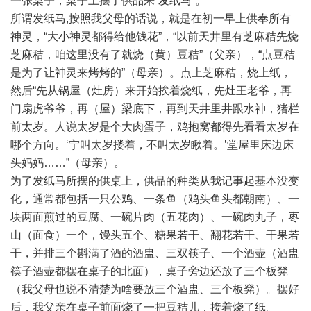
一张桌子，桌子上摆了供品来”发纸马”。
所谓发纸马,按照我父母的话说，就是在初一早上供奉所有
神灵，“大小神灵都得给他钱花”，“以前天井里有芝麻秸先烧
芝麻秸，咱这里没有了就烧（黄）豆秸”（父亲），“点豆秸
是为了让神灵来烤烤的”（母亲）。点上芝麻秸，烧上纸，
然后“先从锅屋（灶房）来开始挨着烧纸，先灶王老爷，再
门扇虎爷爷，再（屋）梁底下，再到天井里井跟水神，猪栏
前太岁。人说太岁是个大肉蛋子，鸡抱窝都得先看看太岁在
哪个方向。‘宁叫太岁搂着，不叫太岁瞅着。’堂屋里床边床
头妈妈……”（母亲）。
为了发纸马所摆的供桌上，供品的种类从我记事起基本没变
化，通常都包括一只公鸡、一条鱼（鸡头鱼头都朝南）、一
块两面煎过的豆腐、一碗片肉（五花肉）、一碗肉丸子，枣
山（面食）一个，馒头五个、糖果若干、翻花若干、干果若
干，并排三个斟满了酒的酒盅、三双筷子、一个酒壶（酒盅
筷子酒壶都摆在桌子的北面），桌子旁边还放了三个板凳
（我父母也说不清楚为啥要放三个酒盅、三个板凳）。摆好
后，我父亲在桌子前面烧了一把豆秸儿，接着烧了纸。