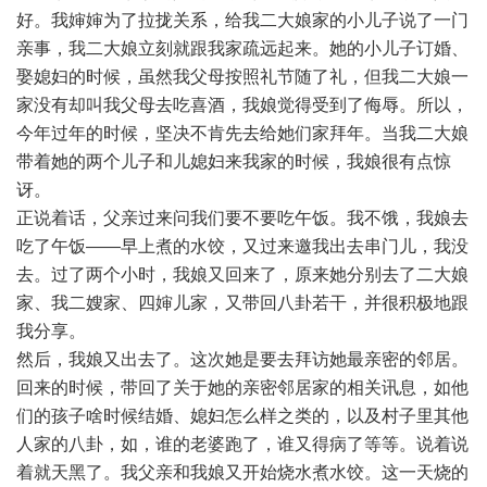
好。我婶婶为了拉拢关系，给我二大娘家的小儿子说了一门
亲事，我二大娘立刻就跟我家疏远起来。她的小儿子订婚、
娶媳妇的时候，虽然我父母按照礼节随了礼，但我二大娘一
家没有却叫我父母去吃喜酒，我娘觉得受到了侮辱。所以，
今年过年的时候，坚决不肯先去给她们家拜年。当我二大娘
带着她的两个儿子和儿媳妇来我家的时候，我娘很有点惊
讶。
正说着话，父亲过来问我们要不要吃午饭。我不饿，我娘去
吃了午饭——早上煮的水饺，又过来邀我出去串门儿，我没
去。过了两个小时，我娘又回来了，原来她分别去了二大娘
家、我二嫂家、四婶儿家，又带回八卦若干，并很积极地跟
我分享。
然后，我娘又出去了。这次她是要去拜访她最亲密的邻居。
回来的时候，带回了关于她的亲密邻居家的相关讯息，如他
们的孩子啥时候结婚、媳妇怎么样之类的，以及村子里其他
人家的八卦，如，谁的老婆跑了，谁又得病了等等。说着说
着就天黑了。我父亲和我娘又开始烧水煮水饺。这一天烧的