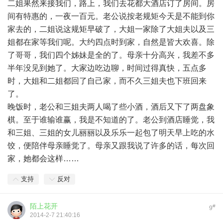
二姐果然来接我们，路上，我们去花都大酒店订了房间。房
间有特惠的，一夜一百元。老公说按老规矩今天是不能到你
家去的，二姐说这规矩早破了，大姐一家除了大姐夫以及三
姐都在家等我们呢。大约四点时到家，自然是皆大欢喜。除
了哥哥，我们四个姊妹是全的了。母亲十分高兴，我差不多
半年没见到她了。大家边吃边聊，时间过得真快，五点多
时，大姐和二姐都回了自己家，而不久三姐夫也下班回来
了。
晚饭时，老公和三姐夫两人喝了些小酒，酒后又下了两盘象
棋。至于谁输谁赢，我是不知道的了。老公到酒店睡觉，我
和三姐、三姐的女儿丽丽以及乐乐一起包了明天早上吃的水
饺，便陪伴母亲睡觉了。母亲又跟我说了许多的话，每次回
家，她都会这样……
支持
反对
陌上花开
#
9
2014-2-7 21:40:16