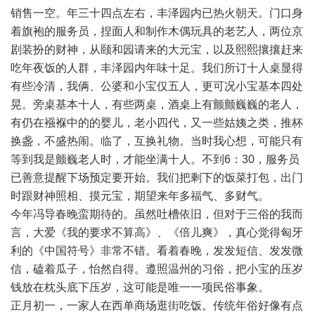
销售一空。年三十四点左右，丰泽园内已热火朝天。门口身
着旗袍的服务员，捏面人和制作木偶玩具的老艺人，两位京
剧装扮的财神，从颐和园请来的大元宝，以及熙熙攘攘赶来
吃年夜饭的人群，丰泽园内年味十足。我们所订十人桌显得
有些冷清，我俩、公婆和小宝仅五人，更可况小宝基本四处
晃。旁桌基本十人，有些两桌，酒桌上有颤颤巍巍的老人，
有仍在襁褓中的的婴儿，老小四代，又一些姑姨之类，推杯
换盏，不盛热闹。临了，互换礼物。当时我心想，可能只有
等到我是颤巍老人时，才能坐满十人。不到6：30，服务员
已善意提醒下场预定要开始。我们把剩下的饭菜打包，出门
时跟财神照相、摸元宝，期望来年多福气、多财气。
今年冯导春晚蛮期待的。虽然吐槽依旧，但对于三俗的我而
言，大爱《我的要求不算高》、《倍儿爽》，真心觉得匈牙
利的《中国符号》非常不错。看着春晚，发发短信、发发微
信，磕着瓜子，怡然自得。遵照温州的习俗，把小宝的压岁
钱放在枕头底下压岁，这可能是唯一一项民俗事象。
正月初一，一家人在西单商场逛街吃饭。传统年俗好像有点