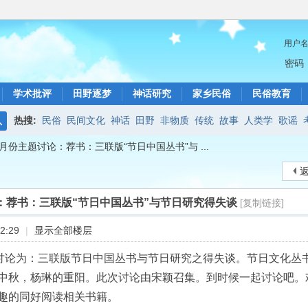
用户
密码
学术批评
田野逐梦
神话研究
家乡民俗
民俗教育
热搜:
民俗
民间文化
神话
田野
非物质
传统
故事
人类学
歌谣
搜
年3月份主题讨论：荐书：三联版“节日中国丛书”与 ...
索
论：荐书：三联版“节日中国丛书”与节日研究得失谈
[复制链接]
2:29
|
显示全部楼层
题讨论为：三联版节日中国丛书与节日研究之得失谈。节日文化丛
中秋，杨琳的重阳。此次讨论由宋颖召集。到时候一起讨论吧。
趣的同好阅读相关书籍。