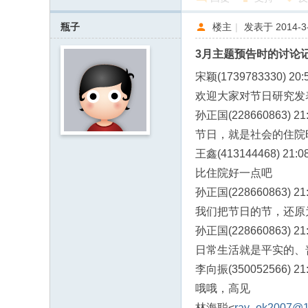
s
瓶子
楼主
|
发表于 2014-3-
3月主题预告时的讨论
宋颖(1739783330) 20:5
欢迎大家对节日研究发
孙正国(228660863) 21:
节日，就是社会的住院
王鑫(413144468) 21:08
比住院好一点吧
孙正国(228660863) 21:
我们把节日的节，还原
孙正国(228660863) 21:
日常生活就是平实的、
李向振(350052566) 21:
哦哦，高见
林海聪<
ray_ok2007@