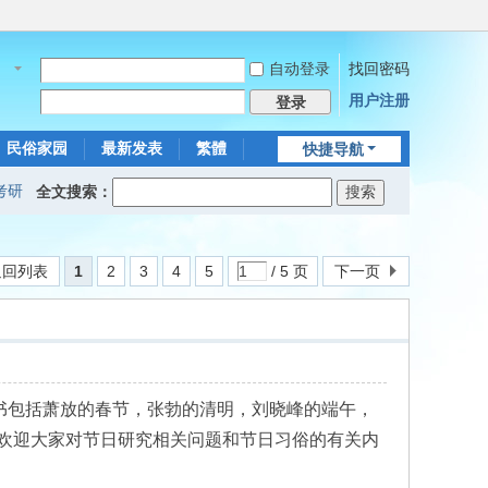
自动登录
找回密码
名
用户注册
登录
民俗家园
最新发表
繁體
快捷导航
考研
全文搜索：
返回列表
1
2
3
4
5
/ 5 页
下一页
书包括萧放的春节，张勃的清明，刘晓峰的端午，
欢迎大家对节日研究相关问题和节日习俗的有关内