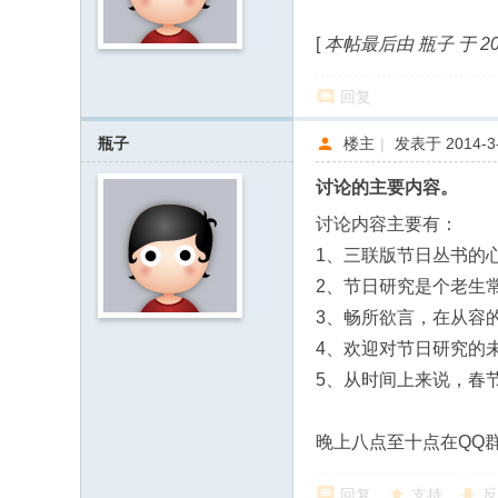
F
[
本帖最后由 瓶子 于 2014
or
u
回复
m
瓶子
楼主
|
发表于 2014-3-
of
讨论的主要内容。
F
ol
讨论内容主要有：
k
1、三联版节日丛书的
2、节日研究是个老生
C
3、畅所欲言，在从容
ult
4、欢迎对节日研究的
ur
5、从时间上来说，春
e
St
晚上八点至十点在QQ
ud
ie
回复
支持
反