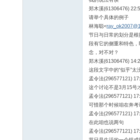
郑木溪(61306476) 22:5
请举个具体的例子
林海聪<
ray_ok2007@
节日与日常的划分是根
段有它的侧重和特色，
念，对不对？
郑木溪(61306476) 14:2
这段文字中的“似乎”
孟令法(296577121) 17:
这个讨论不是3月15号
孟令法(296577121) 17:
可惜那个时候咱在奔考
孟令法(296577121) 17:
在此咱也说两句
孟令法(296577121) 17:
节日是生活的一个组成