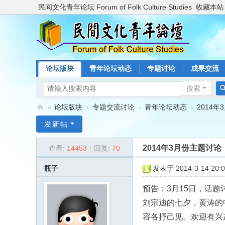
民间文化青年论坛 Forum of Folk Culture Studies
收藏本站
论坛版块
青年论坛动态
专题讨论
成果交流
搜索
»
论坛版块
›
专题交流讨论
›
青年论坛动态
›
2014
民
发新帖
间
2014年3月份主题讨
查看:
14453
|
回复:
70
文
化
瓶子
发表于 2014-3-14 20:0
青
预告：3月15日，话
年
刘宗迪的七夕，黄涛的
论
容各抒己见。欢迎有兴
坛