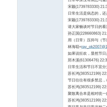
宋颖(1739783330) 21:3
日常生活是病态的，还
宋颖(1739783330) 21:3
请大家畅谈对节日的看
孙正国(228660863) 21:
用（日常）压抑与（节
林海聪<
ray_ok2007@
如果说狂欢，显然节日
郑木溪(61306476) 22:3
日常生活和节日不宜分
苏长鸿(383512199) 22:
节日往往有很多禁忌，
苏长鸿(383512199) 22:
聚散离合本是相对统一
苏长鸿(383512199) 22:
而日常与非日常这种二