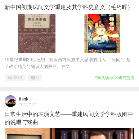
新中国初期民间文学重建及其学科史意义（毛巧晖）
19世纪末期20世纪初，随着西方民族主义思潮的引入，“民间”引起
了政治精英与知识人的关注。在文 ...
1289
0
#演武场·学术研究交流
think
2024-7-29
日常生活中的表演文艺——重建民间文学学科版图中
的说唱与戏曲