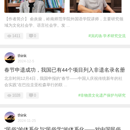
【作者简介】 俞炎燊，岭南师范学院外国语学院讲师，主要研究领
域为文化社会学、语言社会学。发 ...
1411
0
#演武场·学术研究交流
think
2024-12-5
春节申遗成功，我国已有44个项目列入非遗名录名册
北京时间12月4日，我国申报的“春节——中国人庆祝传统新年的社
会实践”在巴拉圭亚松森举行的联 ...
1028
0
#非物质文化遗产保护与研究
think
2024-11-25
“民俗”的体系化与“民俗学”的体系化——对中国民俗