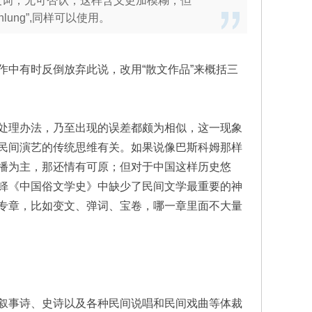
的同义词；无可否认，这样含义更加模糊，但
ung”,同样可以使用。
中有时反倒放弃此说，改用“散文作品”来概括三
处理办法，乃至出现的误差都颇为相似，这一现象
民间演艺的传统思维有关。如果说像巴斯科姆那样
播为主，那还情有可原；但对于中国这样历史悠
铎《中国俗文学史》中缺少了民间文学最重要的神
专章，比如变文、弹词、宝卷，哪一章里面不大量
叙事诗、史诗以及各种民间说唱和民间戏曲等体裁