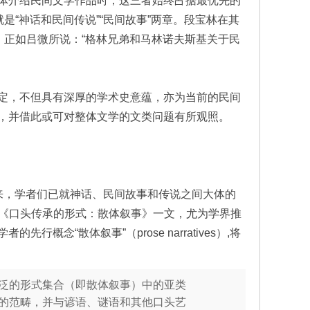
体介绍民间文学作品时，这三者始终占据最优先的
是“神话和民间传说”“民间故事”两章。段宝林在其
。正如吕微所说：“格林兄弟和马林诺夫斯基关于民
。
定，不但具有深厚的学术史意蕴，亦为当前的民间
，并借此或可对整体文学的文类问题有所观照。
期以来，学者们已就神话、民间故事和传说之间大体的
年发表的《口头传承的形式：散体叙事》一文，尤为学界推
“散体叙事”（prose narratives）,将
泛的形式集合（即散体叙事）中的亚类
的范畴，并与谚语、谜语和其他口头艺