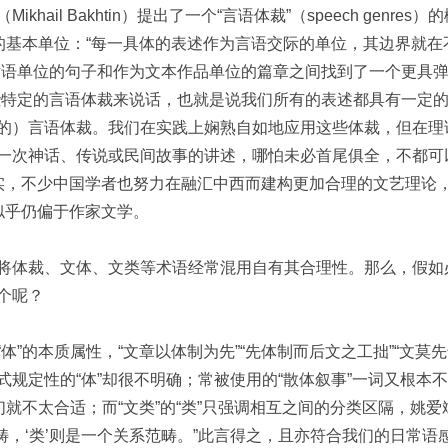
khail Bakhtin）提出了一个“言语体裁”（speech ge
际的基本单位：“每一具体的表述作为言语交际的单位，其边界就
话语单位的句子和作为文本作品单位的篇章之间找到了一个更具
些特定的言语体裁来说话，也就是说我们所有的表述都具有一定
的）言语体裁。我们在实践上娴熟自如地应用这些体裁，但在理
一次神话、传说或民间故事的讲述，哪怕未必首尾俱全，不都可
其实，不少中国学者也努力在融汇中西而建构更加合理的文艺理论，
似乎仍偏于作家文学。
将体裁、文体、文类等术语经常混用自有其合理性。那么，假如
个呢？
体”的本质属性，“文章以体制为先”“先体制而后文之工拙”“文莫
规定性的“体”却很不明确；常被使用的“散体叙事”一词又根本不
们就不太合适；而“文类”的“类”只强调相互之间的分类区隔，姚
范畴，‘类’则是一个关系范畴。”此言得之，且亦符合我们的日常