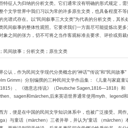
些特征人为归纳的分析文类。它们通常没有明确的形式规定，需
整个文学世界中我们习以为常的许多原生文类，也具备程度不等
的光谱式存在。以“民间叙事三大文类”为代表的分析文类，其长
类民间叙事的整体性观照。它要求我们一方面尽可能提炼出更多
对象之间的张力，切不可将之当作客观标准去要求、评价或剪裁
；民间故事；分析文类；原生文类
界公认，作为民间文学现代分类概念的“神话”“传说”和“民间故
ilhelm Grimm）分别编撰的三种民间文学作品集：《儿童与家庭童话集》
15）、《德意志传说》（Deutsche Sagen,1816—1818）和《德意
n、sagen和märchen,后来英语世界通常使用myth、legend和f
西方，便是在中国的民间文学知识体系中，也被广泛接受。周作人
aga）与童话（märchen）三者并举，并认为“童话 （märchen）