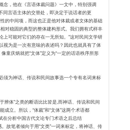
nres）的概念，他在《言语体裁问题》一文中，特别强调
在不同言语主体的交替处，即决定于说话者的更
弹性的中间项，而这也正是他对体裁或者文体的基础
的相对稳固的典型的整体建构形式。我们拥有式样丰
论上可能对它们的存在一无所知。”这对民间文学研
以视为是一次有意味的表述吗？因此也就具有了体
像童庆炳就把“文体”定义为“一定的话语秩序所形
必须为神话、传说和民间故事选一个专有名词来标
先于辨体”之类的断语比比皆是,而神话、传说和民间
能成立。所以，“体裁”和“文体”这两个术语都
爱斌在分析中国古代文论专门术语之后总结
语感。故笔者倾向于用“文类”一词来标定，将神话、传