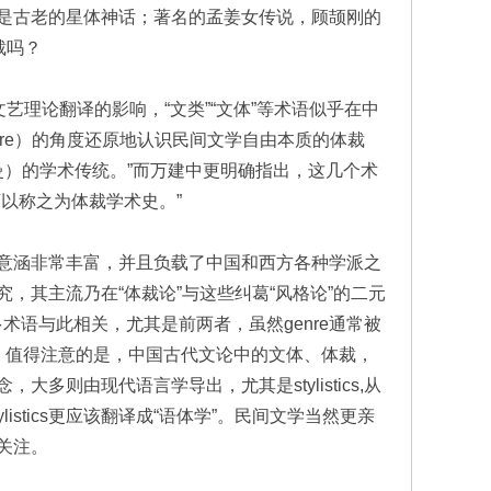
是古老的星体神话；著名的孟姜女传说，顾颉刚的
裁吗？
艺理论翻译的影响，“文类”“文体”等术语似乎在中
re）的角度还原地认识民间文学自由本质的体裁
曼）的学术传统。”而万建中更明确指出，这几个术
以称之为体裁学术史。”
意涵非常丰富，并且负载了中国和西方各种学派之
，其主流乃在“体裁论”与这些纠葛“风格论”的二元
等很多术语与此相关，尤其是前两者，虽然genre通常被
然区隔。值得注意的是，中国古代文论中的文体、体裁，
则由现代语言学导出，尤其是stylistics,从
istics更应该翻译成“语体学”。民间文学当然更亲
关注。