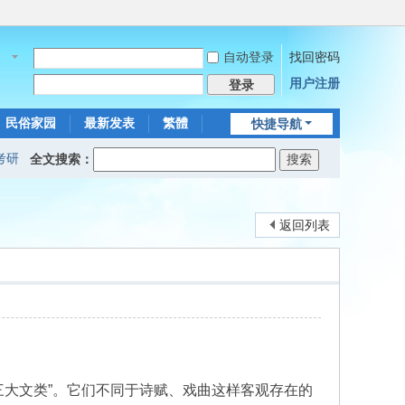
自动登录
找回密码
名
用户注册
登录
民俗家园
最新发表
繁體
快捷导航
考研
全文搜索：
返回列表
三大文类”。它们不同于诗赋、戏曲这样客观存在的