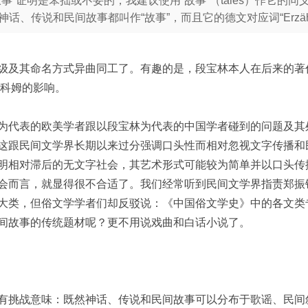
叙事”证明是笨拙或不妥的，我建议使用“故事”（tales）作它
话、传说和民间故事都叫作“故事”，而且它的德文对应词“Erzähl
级及其命名方式异曲同工了。有趣的是，段宝林本人在后来的著作
斯科姆的影响。
为代表的欧美学者跟以段宝林为代表的中国学者碰到的问题及其
这跟民间文学界长期以来过分强调口头性而相对忽视文字传播和
明相对滞后的无文字社会，其艺术形式可能较为简单并以口头传
会而言，就显得很不合适了。我们经常听到民间文学界指责郑振
大类，但俗文学学者们却反驳说：《中国俗文学史》中的各文类
间故事的传统题材呢？更不用说戏曲和白话小说了。
有挑战意味：既然神话、传说和民间故事可以分布于歌谣、民间