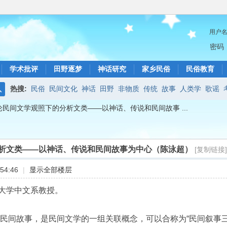
用户
密码
学术批评
田野逐梦
神话研究
家乡民俗
民俗教育
热搜:
民俗
民间文化
神话
田野
非物质
传统
故事
人类学
歌谣
搜
论民间文学观照下的分析文类——以神话、传说和民间故事 ...
索
析文类——以神话、传说和民间故事为中心（陈泳超）
[复制链接]
54:46
|
显示全部楼层
大学中文系教授。
和民间故事，是民间文学的一组关联概念，可以合称为“民间叙事