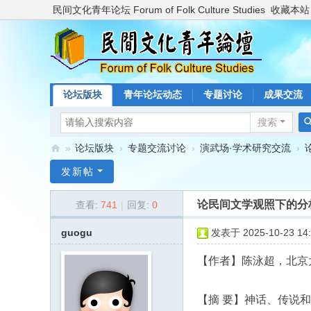
民间文化青年论坛 Forum of Folk Culture Studies
收藏本站
论坛版块
青年论坛动态
专题讨论
成果交流
搜索
»
论坛版块
›
专题交流讨论
›
演武场·学术研究交流
›
民
发新帖
间
论民间文学观照下的分
查看:
741
|
回复:
0
文
化
guogu
发表于 2025-10-23 14:
青
【作者】陈泳超，北京
年
论
【摘 要】神话、传说
坛