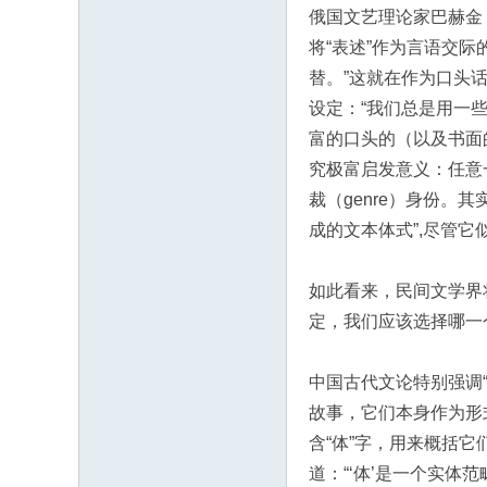
俄国文艺理论家巴赫金（Mi
将“表述”作为言语交
替。”这就在作为口头
设定：“我们总是用一
富的口头的（以及书面
究极富启发意义：任意
裁（genre）身份。
成的文本体式”,尽管它
如此看来，民间文学界
定，我们应该选择哪一
中国古代文论特别强调“
故事，它们本身作为形式
含“体”字，用来概括它
道：“‘体’是一个实体