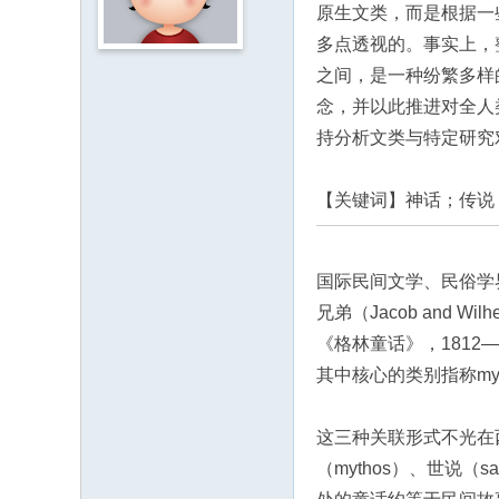
原生文类，而是根据一
F
多点透视的。事实上，
or
之间，是一种纷繁多样
u
念，并以此推进对全人
m
持分析文类与特定研究
of
F
【关键词】神话；传说
ol
k
国际民间文学、民俗学
C
兄弟（Jacob and W
ult
《格林童话》，1812—18
ur
其中核心的类别指称mythe
e
St
这三种关联形式不光在
ud
（mythos）、世说（s
ie