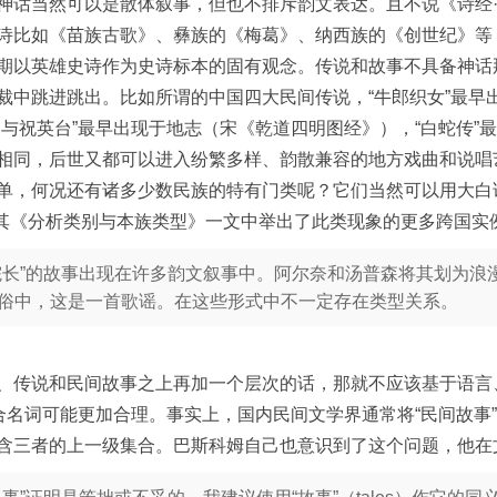
神话当然可以是散体叙事，但也不排斥韵文表达。且不说《诗经·
诗比如《苗族古歌》、彝族的《梅葛》、纳西族的《创世纪》等
期以英雄史诗作为史诗标本的固有观念。传说和故事不具备神话
裁中跳进跳出。比如所谓的中国四大民间传说，“牛郎织女”最早
伯与祝英台”最早出现于地志（宋《乾道四明图经》），“白蛇传
相同，后世又都可以进入纷繁多样、韵散兼容的地方戏曲和说唱
单，何况还有诸多少数民族的特有门类呢？它们当然可以用大白话
os）在其《分析类别与本族类型》一文中举出了此类现象的更多跨国实
院长”的故事出现在许多韵文叙事中。阿尔奈和汤普森将其划为浪
俗中，这是一首歌谣。在这些形式中不一定存在类型关系。
、传说和民间故事之上再加一个层次的话，那就不应该基于语言
集合名词可能更加合理。事实上，国内民间文学界通常将“民间故
含三者的上一级集合。巴斯科姆自己也意识到了这个问题，他在