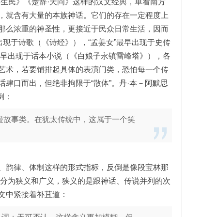
生民》《楚辞·天问》这样的汉文经典，单看南方
，就含有大量的本族神话。它们的存在一定程度上
那么浓重的神圣性，更接近于民众日常生活，因而
出现于诗歌（《诗经》），“孟姜女”最早出现于史传
”最早出现于话本小说（《白娘子永镇雷峰塔》），各
艺术，若要铺排起具体的表演门类，恐怕每一个传
肆口而出，但绝非拘限于“散体”。丹·本－阿默思
例：
漫故事类。在犹太传统中，这属于一个笑
、韵律、体制这样的形式指标，反倒是像段宝林那
事”分为狭义和广义，狭义的是跟神话、传说并列的次
文中紧接着补苴道：