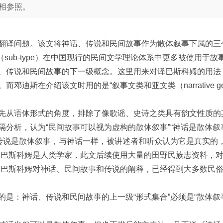
相参照。
翻译问题。该文将神话、传说和民间故事作为散体叙事下属的三个
类型”（sub-type）在中国现行的民间文学理论体系中更多被使
、传说和民间故事的下一级概念。这里用来对译巴斯科姆的用法
迪斯在介绍该文时用的是“叙事文类和亚文类（narrative genres
先从语体形式的角度，排除了像歌谣、史诗之类具有韵文性质的
隔分析，认为“民间故事可以视为虚构的散体叙事”“神话是散体
“传说是散体叙事，与神话一样，被讲述者和听众认为它是真实的
。巴斯科姆是人类学家，此文后续使用大量的田野民族志资料，对
，巴斯科姆对神话、民间故事和传说的阐释，已经得到大多数民俗
的是：神话、传说和民间故事的上一级“形式集合”必须是“散体叙