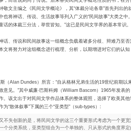
事，而世说则同于传说。后来各类民间文学概论性质的书，在分
钟敬文主编之《民间文学概论》，其“体裁分论各章”首先列出的就
中也将神话、传说、生活故事等列入广义的“民间故事”大类之中
童话的体裁三分法，举世皆知。”这已是民间文学界的基本常识
神话、传说和民间故事这一组概念负载着诸多分歧、辩难乃至否
本文将努力对这组概念进行梳理、分析，以期增进对它们的认知
斯（Alan Dundes）所言：“自从格林兄弟生活的19世纪前
意见。”其中威廉·巴斯科姆（William Bascom）1965
该文出于对民间文学作品体系的整体观照，选择了欧美其他学者的先行概念
“散体叙事”下属的三个“亚类型”（sub-types）:
又不失创新的是，将民间文学的这三个重要形式考虑为一个更宽
一个分类系统，亚类型组合为一个单独的、只从形式的角度界定