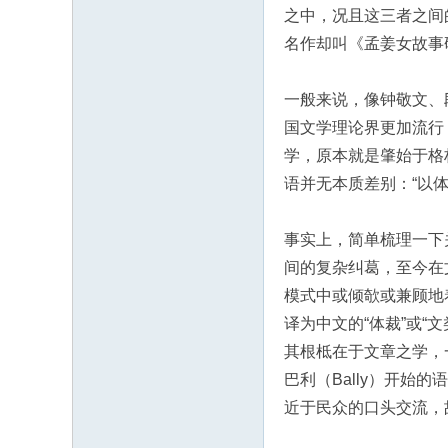
之中，况且这三者之间
名作却叫《孟姜女故事
一般来说，像钟敬文、
国文学理论界更加流行
学，原本就是肇始于格
语并无本质差别：“以
事实上，简单梳理一下
间的复杂纠葛，至今在
模式中或倾欹或兼顾地着力
译为中文的“体裁”或“
其根柢在于文章之学，一
巴利（Bally）开始的
近于民众的口头交流，