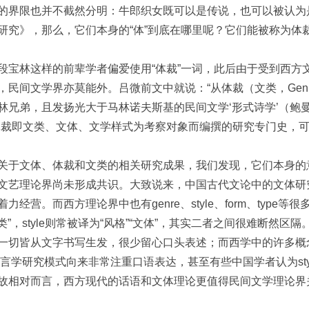
的界限也并不截然分明：牛郎织女既可以是传说，也可以被认为
研究》，那么，它们本身的“体”到底在哪里呢？它们能被称为体
段宝林这样的前辈学者偏爱使用“体裁”一词，此后由于受到西方文
，民间文学界亦莫能外。吕微前文中就说：“从体裁（文类，Gen
林兄弟，且发扬光大于马林诺夫斯基的民间文学‘形式诗学’（鲍
体裁即文类、文体、文学样式为考察对象而编撰的研究专门史，可
关于文体、体裁和文类的相关研究成果，我们发现，它们本身的
文艺理论界尚未形成共识。大致说来，中国古代文论中的文体研究
经营。而西方理论界中也有genre、style、form、type
文类”，style则常被译为“风格”“文体”，其实二者之间很难断
切皆从文字书写生发，很少留心口头表述；而西学中的许多概念，大多
语言学研究模式向来非常注重口语表达，甚至有些中国学者认为styl
故相对而言，西方现代的话语和文体理论更值得民间文学理论界