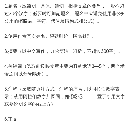
1.题名（应简明、具体、确切，概括文章的要旨，一般不超
过20个汉字；必要时可加副题名。题名中应避免使用非公知
公用的缩略语、字符、代号及结构式和公式）。
2.使用作者真实姓名。评选时统一匿名处理。
3.摘要（以中文写作，力求简洁、准确，不超过300字）。
4.关键词（选取能反映文章主要内容的术语3—5个，两个术
语之间以分号隔开）。
5.注释（采取随页注方式，注释的序号，以阿拉伯数字表
示；或用阿拉伯数字加圆圈，如①②③……，置于引用文字
或要说明文字的右上方）。
6.正文。