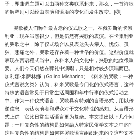
子，即曲调主题可以由两种文类联系起来，那么，一首诗歌
的解释则可以经由表演和语境的变化而发生改变。[③]
哭歌被人们称作最古老的仪式歌之一。在俄罗斯的卡累
利亚，现在虽然很少，但是仍然有哭歌的表演。在卡累利亚
的哭歌之中，除了仪式场合以及表达失去亲人、忧伤、孤
独、悲痛之外，哭歌还存在着一种世俗的价值。这些价值就
表现在言语程式当中。在科米人的文化中，哭歌的地位很重
要。人们今天仍然在葬礼中演唱，只是相对较少演唱而已。
加利娜·米萨林娜（Galina Misharina）《科米的哭歌：一种
仪式言说文类》认为，科米哭歌是专门化的仪式语言，这种
特殊的语言常见于日常生活周围和年中行事的仪式活动之
中。作为一种仪式语言，哭歌具有特别的言语形式，用以传
递信息，表达表演者和观众对于文化特性的感知。从言语形
式上讲，它比日常生活语言更为复杂。本文提出以下几个问
题：一种复杂性的结构是如何融入特定民俗学文本之中的?
这种复杂性的结构是如何将哭歌语言组织起来的？这些文本