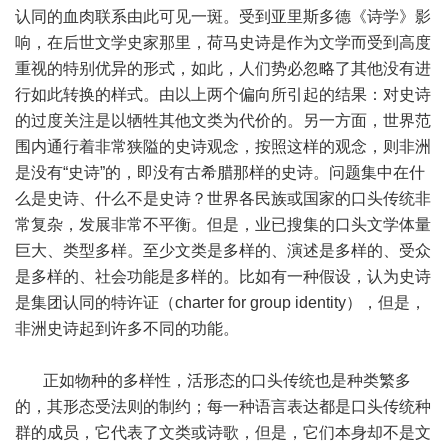
认同的血肉联系由此可见一斑。受到亚里斯多德《诗学》影
响，在后世文学史家那里，荷马史诗是作为文学而受到高度
重视的特别优异的形式，如此，人们势必忽略了其他没有进
行如此转换的样式。由以上两个偏向所引起的结果：对史诗
的过度关注是以牺牲其他文类为代价的。另一方面，世界范
围内通行着非常狭隘的史诗观念，按照这样的观念，则非洲
是没有“史诗”的，即没有古希腊那样的史诗。问题集中在什
么是史诗、什么不是史诗？世界各民族或国家的口头传统非
常复杂，发展非常不平衡。但是，业已搜集的口头文学体量
巨大、类型多样。至少文类是多样的、演述是多样的、受众
是多样的、社会功能是多样的。比如有一种假设，认为史诗
是集团认同的特许证（charter for group identity），但是，
非洲史诗起到许多不同的功能。
正如物种的多样性，活形态的口头传统也是种类繁多
的，其形态受法则的制约；每一种语言表达都是口头传统种
群的成员，它代表了文类或诗歌，但是，它们本身却不是文