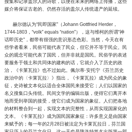
搜集和记录盖尔人的诗歌，以便在未来的网络上传播，这些
媒介将保证古老的、仍然存活的盖尔人传统遗产的延续。
赫尔德认为“民即国家”（Johann Gottfried Herder，
1744-1803，“volk” equals “nation”），这与维柯的所谓“神
话即历史”，都带有很强的意识形态色彩。当然，今天在有
些学者看来，民俗可能代表了民众，但它并不等于民众。民
众的观念可能代表了国民，但并非就是国民。民俗学的表述
要服务于领土和共同体的建构的话，它就介入了历史的政
治，《卡莱瓦拉》也不过如此。佩尔蒂·安托宁《芬兰历史
政治中的〈卡莱瓦拉〉》指出，《卡莱瓦拉》成为民众的象
征，史诗被文本化以适合全体国民来接受它；人们以国家的
名义搜集口头传统。民间文学的编辑出版，使得它们离开本
地而受到举国的接受，使它们成为国家的象征。人们把各地
的材料整合到一起，实现文本的完整性，从而实现国家化的
文本。《卡莱瓦拉》成为国民国家象征：许多意义是由国家
来赋予的；每一年的2月28日被法定为卡莱瓦拉日，芬兰国
家日历上的芬兰文化日，这一天也是隆洛特签名出版第一部