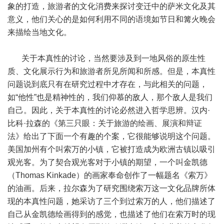
象的打造，旅游者的文化消费来探讨变迁中的萨米文化及其
意义，他们关心的是如何利用不同的语境如节日和篝火晚会
来描绘当地文化。
关于本真性的讨论，当然要涉及到一地风俗的原生性
质、文化展示行为和旅游者所见所闻和所感。但是，本真性
问题说到底只有在研究过程中才存在，与此相关的问题，
如“他性”也是精神性的，我们仰慕的敌人，那个敌人是我们
自己。因此，关于本真性的讨论必然进入哲学思辨。汉内·
比科·拉森的《第三只眼：关于旅游的绘画、展演和辩证
法》给出了下面一个有趣的个案，它很能够说明这个问题。
美国加州有个叫索万的小镇，它被打造成为欧洲古镇以吸引
观光客。为了契合观光客对于小镇的期望，一个叫金凯德
（Thomas Kinkade）的画家奉命创作了一幅题名《索万》
的油画。后来，拉尔森为了研究围绕索万这一文化品牌所体
现的本真性问题，她采访了三个到过索万的人，他们描述了
自己从金凯德绘画得到的感觉，也描述了他们在索万时的现