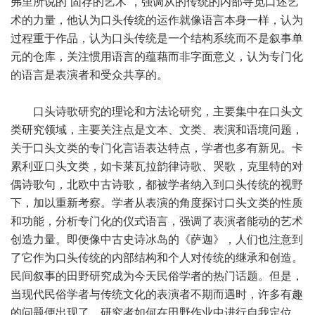
弗里所说的“固存的艺术”，强调从的传统的内部寻觅口述艺
术的力量，他认为口头传统的运作就像语言本身一样，认为
过程重于作品，认为口头传统是一个结构系统而不是叙事单
元的仓库，关注惯用语言的蕴藉而非字面意义，认为专门化
的语言是表演者和受众共享的。
口头诗歌研究的理论和方法论研究，主要集中在口头文
类研究领域，主要关注点是文本、文类、表演和语境问题，
关于口头文类的专门化言语表达特点，学者也多有新见。卡
累利亚口头文类，如卡莱瓦拉韵律诗歌、哭歌，克里特的对
偶诗歌句，北欧中古诗歌，都被学者纳入到口头传统的视野
下，加以重新考察。学者从表演的角度探讨口头文类的性质
和功能，分析专门化的仪式语言，强调了表演者能动的艺术
创造力量。即便像中古史诗冰岛的《萨迦》，人们也注意到
了它作为口头传统的内部结构和个人对传统的继承和创造。
民间叙事的田野研究成为今天民俗学者的热门话题。但是，
当现代民俗学者与传统文化的表演者不期而遇时，许多有趣
的问题便出现了。研究者如何在田野作业中进行自我定位，