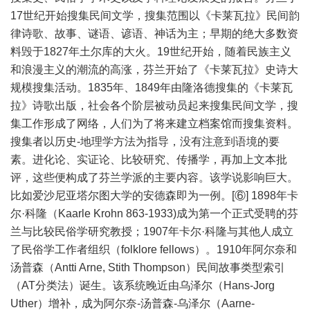
17世纪开始搜集民间文学，搜集范围以《卡莱瓦拉》民间韵
律诗歌、故事、谜语、谚语、神话为主；早期的绝大多数资
料毁于1827年土尔库的大火。19世纪开始，随着民族主义
和浪漫主义的潮流的高涨，芬兰开始了《卡莱瓦拉》史诗大
规模搜集活动。1835年、1849年由隆洛德搜集的《卡莱瓦
拉》诗歌出版，社会各个阶层被动员起来搜集民间文学，搜
集工作形成了网络，人们为了将来建立档案馆而搜集资料。
搜集者以历史-地理学方法为指导，没有注意到语境的要
素。进化论、实证论、比较研究、传播学，再加上文本批
评，这些便构成了芬兰学派的主要内容。该学说影响巨大。
比如爱沙尼亚塔尔图大学的安德森即为一例。[⑥] 1898年卡
尔·科隆（Kaarle Krohn 863-1933)成为第一个正式受聘的芬
兰与比较民俗学研究教授；1907年卡尔·科隆与其他人成立
了民俗学工作者组织（folklore fellows）。1910年阿尔奈和
汤普森（Antti Arne, Stith Thompson）民间故事类型索引
（AT分类法）诞生。该系统晚近由乌泽尔（Hans-Jorg
Uther）增补，成为阿尔奈-汤普森-乌泽尔（Aarne-