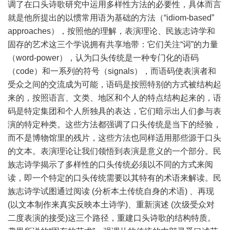
调了在口头诗歌研究中运用多样性方法的必要性，具体而言
就是他所提出的以惯常用语为基础的方法（“idiom-based”
approaches），按照他的理解，表演理论、民族志诗学和
固存的艺术这三个学说拥有共享地带：它们关注“词”的力量
（word-power），认为口头传统是一种专门化的语码
（code）和一系列的符号（signals），而语码使表演者和
受众之间的交流成为可能，语码是按照特别的方式被结构起
来的，按照语言、文类、地区和个人的特点结构起来的，语
码是特定集团和个人所独具的表达，它们暗示出人们参与表
演的特定种类。这些方法都强调了口头传统是当下的经验，
而不是博物馆里的残片，这些方法也同样适用那些源于口头
的文本。表演理论让我们领悟到表演是意义的一个部分。民
族志诗学揭示了多样性的口头传统必须以不同的方式来阅
读，即一个特定的口头传统需要以其特有的术语来解读。民
族志诗学试图通过阅读 (分析本土传统自身的术语) 、再现
(以文本制作来真实反映本土诗学)、重新演述 (次级受众对
二度表演的接受)这三个路径，重建口头诗歌的结构特质。