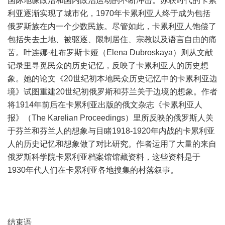
国际地缘政治和国内政治运动的不断冲击。苏联时代的卡累
利亚逐渐实现了城市化，1970年卡累利亚人终于成为包括
俄罗斯族在内一个少数民族。尽管如此，卡累利亚人饱偿了
包括失去土地、被驱逐、限制居住、宗教以及语言自由的痛
苦。叶连娜·杜布罗斯卡娅（Elena Dubroskaya）则从文献
记录里寻觅民众的历史记忆，反映了卡累利亚人的历史想
象。她的论文《20世纪初本地民众历史记忆中的卡累利亚边
境》试图重建20世纪初俄罗斯和芬兰关于边境的想象。作者
将1914年前后在卡累利亚出版的俄文杂志《卡累利亚人
报》（The Karelian Proceedings）里所反映的俄罗斯人关
于芬兰和芬兰人的想象与目睹1918-1920年内战的卡累利亚
人的历史记忆和想象做了对比研究。作者运用了大量的来自
俄罗斯科学院卡累利亚档案馆馆藏资料，这些资料是于
1930年代人们在卡累利亚各地搜集的村落叙事。
结束语