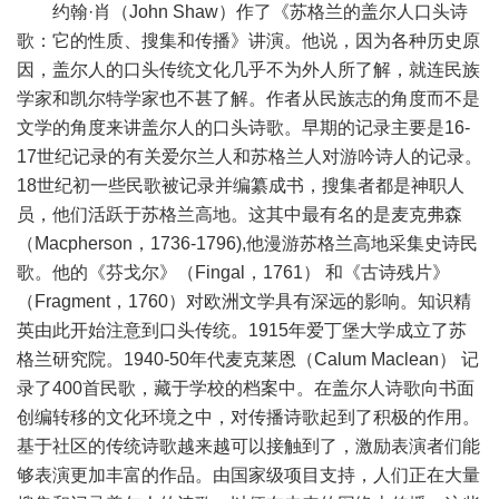
约翰·肖（John Shaw）作了《苏格兰的盖尔人口头诗
歌：它的性质、搜集和传播》讲演。他说，因为各种历史原
因，盖尔人的口头传统文化几乎不为外人所了解，就连民族
学家和凯尔特学家也不甚了解。作者从民族志的角度而不是
文学的角度来讲盖尔人的口头诗歌。早期的记录主要是16-
17世纪记录的有关爱尔兰人和苏格兰人对游吟诗人的记录。
18世纪初一些民歌被记录并编纂成书，搜集者都是神职人
员，他们活跃于苏格兰高地。这其中最有名的是麦克弗森
（Macpherson，1736-1796),他漫游苏格兰高地采集史诗民
歌。他的《芬戈尔》（Fingal，1761） 和《古诗残片》
（Fragment，1760）对欧洲文学具有深远的影响。知识精
英由此开始注意到口头传统。1915年爱丁堡大学成立了苏
格兰研究院。1940-50年代麦克莱恩（Calum Maclean） 记
录了400首民歌，藏于学校的档案中。在盖尔人诗歌向书面
创编转移的文化环境之中，对传播诗歌起到了积极的作用。
基于社区的传统诗歌越来越可以接触到了，激励表演者们能
够表演更加丰富的作品。由国家级项目支持，人们正在大量