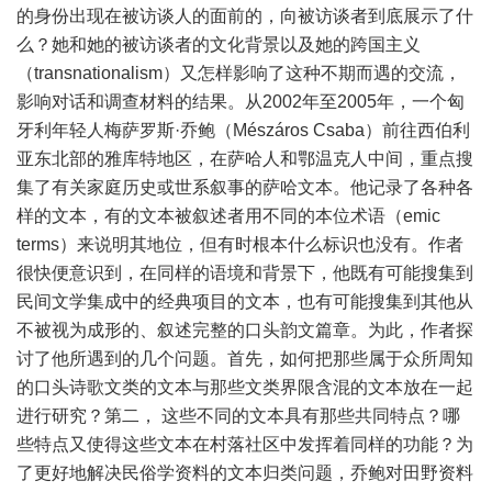
的身份出现在被访谈人的面前的，向被访谈者到底展示了什
么？她和她的被访谈者的文化背景以及她的跨国主义
（transnationalism）又怎样影响了这种不期而遇的交流，
影响对话和调查材料的结果。从2002年至2005年，一个匈
牙利年轻人梅萨罗斯·乔鲍（Mészáros Csaba）前往西伯利
亚东北部的雅库特地区，在萨哈人和鄂温克人中间，重点搜
集了有关家庭历史或世系叙事的萨哈文本。他记录了各种各
样的文本，有的文本被叙述者用不同的本位术语（emic
terms）来说明其地位，但有时根本什么标识也没有。作者
很快便意识到，在同样的语境和背景下，他既有可能搜集到
民间文学集成中的经典项目的文本，也有可能搜集到其他从
不被视为成形的、叙述完整的口头韵文篇章。为此，作者探
讨了他所遇到的几个问题。首先，如何把那些属于众所周知
的口头诗歌文类的文本与那些文类界限含混的文本放在一起
进行研究？第二， 这些不同的文本具有那些共同特点？哪
些特点又使得这些文本在村落社区中发挥着同样的功能？为
了更好地解决民俗学资料的文本归类问题，乔鲍对田野资料