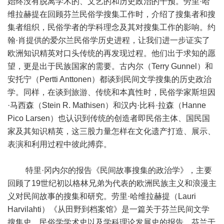
始终没有脱离学术的、文艺的和历史政治的干预。劳里·哈
维拉赫提在回顾芬兰民俗学搜集工作时，介绍了搜集者和搜
集者组织，民俗学者的学科理念及其对搜集工作的影响。约
翰·肖提供的爱尔兰民俗学历史进程，让我们进一步证实了
欧洲知识精英对口头传统的再发现过程。他们出于求知的愿
望，更是出于民族国家的需要。古内尔（Terry Gunnel）和
安托宁（Pertti Anttonen）都谈到民间文学搜集的历史政治
学。同样，在谈到旅游、传统和本真性时，民俗学家斯坦因
·马西森（Stein R. Mathisen）和汉内·比科·拉森（Hanne
Pico Larsen）也认识到传统的创造者即民俗主体、国民国
家及其知识精英，这三股力量怎样在文化遗产打造、展示、
表演和利用过程中彼此搏弈。
特里·冈内尔的报告《民间故事搜集的政治学》，主要
回顾了19世纪初以格林兄弟为代表的欧洲民族主义和浪漫主
义对民间故事的搜集和研究。劳里·哈维拉赫提（Lauri
Harvilahti）《从田野到档案馆》是一篇关于芬兰民间文学
搜集史、民俗学学术史以及学科理论发展史的报告。芬兰于