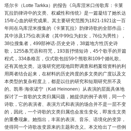
塔尔卡（Lotte Tarkka）的报告《乌库涅米口传歌库：卡莱
瓦拉韵律诗中的文类、权威性和传统》是一篇凝结了她长达
15年心血的研究成果。其主要研究范围为1821-1921这一百
年间在乌库涅米搜集的《卡莱瓦拉》韵律诗歌的全部作品：
其中涉及175位表演者（其中99位为妇女，76位为男性），
38位搜集者，499部神话-历史史诗，38篇地方性历史诗
歌，1255条咒语和符咒，193首抒情短诗，45个歌手的开篇
程式，334条格言，仪式歌包括59个熊歌和109个婚礼歌。
还有其他文类。这项研究把现地田野调查和档案馆资料的利
用两者结合起来，在材料的历史跨度的多文类的广度以及文
本类型的复杂程度上，都是以往的研究和短期研究所不及
的。凯蒂·海依诺宁（Kati Heinonen）从表演的层面具体地
探讨了一首歌的文类归属问题，她提供的例子表明，同一个
诗歌，它的表演者、表演方式和表演的场合并不是一层不变
的，因此，一个诗歌的文类归属也会发生变化，即发生文类
的重叠现象。她指出，丰富的表演、音乐、语境化的变异，
使得同一个诗歌改变原来的主题和含义。本文给出了一些例