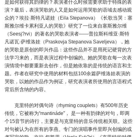
是如何获得其韵律的？表演者什么时候需要求助于特殊的表
演？最后，表演哭歌的人又是如何运用哭歌的语域去感动观
众的？埃拉·斯特凡诺娃（Eila Stepanova）《长歌当哭：塞
斯雅尔维卡累利亚人的哭歌》研究了一位来自塞斯雅尔维
（Seesj?rvi）的著名的哭歌表演者——普拉斯科维亚·斯特
凡诺瓦·萨维洛娃（Praskovja Stepanova Saveljeva），她
的哭歌是原创的即兴作品：这些作品并不是用死记硬背的方
法学习来的，而是表演过程中创编的。她的哭歌在每一次表
演情境中都要重新去创作，但是她依靠的是传统的语言和主
题。作者在研究中使用的材料包括100余篇萨维洛娃表演的
哭歌，以她的作品作为例证，研究表演者所使用的言语程式
背后所含纳的内容。
克里特的对偶句诗（rhyming couplets）有500年历史
传统，它被称为“mantináde”， 是一种有韵律的对句，即两
个15音节的诗行，主要是与克里特的音乐传统相关联。这些
对句被认为在所有的享燕、专门的演唱事件里即兴创编的或