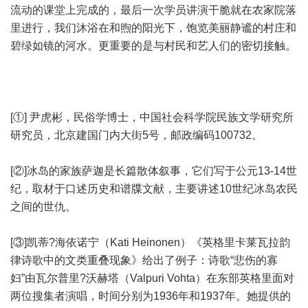
流动的课堂上完成的，最后一次学员讲演干脆就在农家院落
里进行，我们沐浴在和煦的阳光下，饱览美丽静谧的村庄和
碧绿如镜的河水。更重要的是与村民和艺人们的密切接触。
[①] 尹虎彬，民俗学博士，中国社会科学院民族文学研究所
研究员，北京建国门内大街5号，邮政编码100732。
[②]冰岛的家族萨迦是长篇散体叙事，它们写于公元13-14世
纪，取材于口述历史和谱牒文献，主要讲述10世纪冰岛农民
之间的世仇。
[③]凯蒂?海依诺宁（Kati Heinonen）《英格里卡莱瓦拉韵
律诗歌中的文类重叠现象》给出了例子：诗歌“悲伤的寡
妇”由瓦尔普里?沃赫塔（Valpuri Vohta）在东部英格里面对
两位搜集者演唱，时间分别为1936年和1937年。她提供的