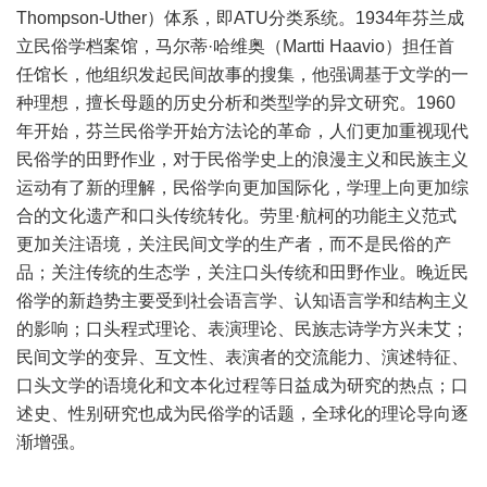
Thompson-Uther）体系，即ATU分类系统。1934年芬兰成
立民俗学档案馆，马尔蒂·哈维奥（Martti Haavio）担任首
任馆长，他组织发起民间故事的搜集，他强调基于文学的一
种理想，擅长母题的历史分析和类型学的异文研究。1960
年开始，芬兰民俗学开始方法论的革命，人们更加重视现代
民俗学的田野作业，对于民俗学史上的浪漫主义和民族主义
运动有了新的理解，民俗学向更加国际化，学理上向更加综
合的文化遗产和口头传统转化。劳里·航柯的功能主义范式
更加关注语境，关注民间文学的生产者，而不是民俗的产
品；关注传统的生态学，关注口头传统和田野作业。晚近民
俗学的新趋势主要受到社会语言学、认知语言学和结构主义
的影响；口头程式理论、表演理论、民族志诗学方兴未艾；
民间文学的变异、互文性、表演者的交流能力、演述特征、
口头文学的语境化和文本化过程等日益成为研究的热点；口
述史、性别研究也成为民俗学的话题，全球化的理论导向逐
渐增强。