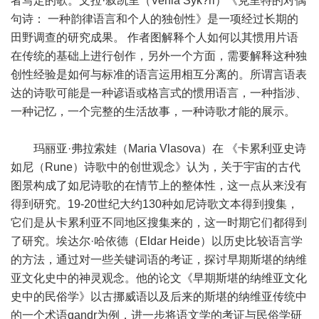
者写定的歌。文拉·叙凯里（Venla Syk?ri）《克里特的对偶
句诗： 一种韵律语言和个人的独创性》是一项经过长期的
田野调查的研究成果。 作者图解释个人如何以其惯用片语
在传统的基础上进行创作，另外一个方面，需要解释这种独
创性经验是如何与标准的语言运用相互分离的。所谓言语表
达的诗歌可能是一种谚语或格言式的惯用语言，一种指涉、
一种记忆，一个完整的生活故事，一种诗歌才能的展示。
玛丽亚·弗拉索娃（Maria Vlasova）在 《卡累利亚史诗
如尼（Rune）诗歌中的创世观念》认为，关于宇宙的古代
图景构成了如尼诗歌的在情节上的整体性，这一点从来没有
得到研究。19-20世纪大约130种如尼诗歌文本得到搜集，
它们是从卡累利亚不同地区搜集来的，这一时期它们都得到
了研究。埃达尔·哈依德（Eldar Heide）以历史比较语言学
的方法，通过对一些关键词语的考证，探讨早期斯堪的纳维
亚文化史中的神灵观念。他的论文《早期斯堪的纳维亚文化
史中的民俗学》以古挪威语以及后来的斯堪的纳维亚传统中
的一个术语gandr为例，进一步将语文学的考证与民俗学研