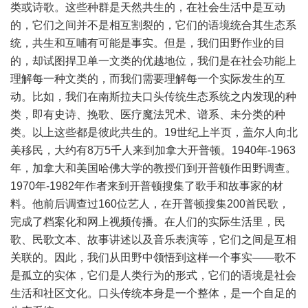
类或诗歌。这些种群是天然共生的，在社会生活中是互动
的，它们之间并不是相互割裂的，它们的语境统合其生态系
统，共生和互哺有可能是事实。但是，我们田野作业的目
的，却试图捍卫单一文类的优越地位，我们是在社会功能上
理解每一种文类的，而我们需要理解每一个实际发生的互
动。比如，我们在南斯拉夫口头传统生态系统之内发现的种
类，即有史诗、挽歌、医疗魔法咒术、谱系、未分类的种
类。以上这些都是彼此共生的。19世纪上半页，盖尔人向北
美移民，大约有8万5千人来到加拿大开普顿。1940年-1963
年，加拿大和美国哈佛大学的教授们到开普顿作田野调查。
1970年-1982年作者来到开普顿搜集了歌手和故事家的材
料。他前后调查过160位艺人，在开普顿搜集200首民歌，
完成了档案化和网上视频传播。在人们的实际生活里，民
歌、民歌文本、故事讲述以及音乐表演等，它们之间是互相
关联的。因此，我们从田野中领悟到这样一个事实——歌不
是孤立的实体，它们是人类行为的形式，它们的语境是社会
生活和社区文化。口头传统本身是一个整体，是一个自足的