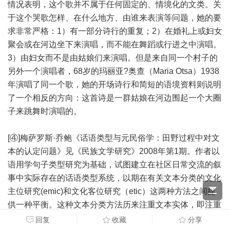
情况表明，这个歌并不属于任何固定的、情境化的文类。关
于这个哭歌怎样、在什么地方、由谁来表演等问题，她的要
求非常严格：1）有一部分诗行的重复；2）在婚礼上或妇女
聚会或在河边坐下来演唱，而不能在舞蹈或行进之中演唱。
3）由妇女而不是由姑娘们来演唱。但是来自同一个村子的
另外一个演唱者，68岁的玛丽亚?奥查（Maria Otsa）1938
年演唱了同一个歌，她的开场诗行和简短的语境资料则说明
了一个相反的方向：这首诗是一群姑娘在河边围起一个大圈
子来跳舞时演唱的。
[④]梅萨罗斯·乔鲍《话语类型与元民俗学：田野过程中对文
本的认定问题》见《民族文学研究》2008年第1期。作者以
语用学句子类型研究为基础，试图建立在社区日常交流的叙
事中实际存在的话语类型系统，以期在有关文本分类的文化
主位研究(emic)和文化客位研究（etic）这两种方法之间提
供一种平衡。这种文本分类方法历来注重文本实体，即注重
语言的现实。本文以这种方法来分析口头和书面、叙事和非
回复
收藏
分享