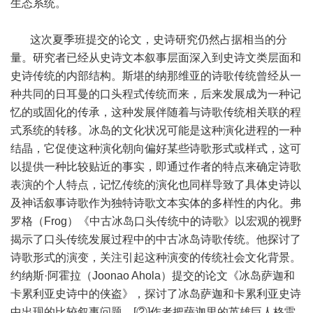
生态系统。
这次夏季班提交的论文，史诗研究仍然占据相当的分
量。研究者已经从史诗文本叙事层面深入到史诗文类层面和
史诗传统的内部结构。斯堪的纳那维亚的诗歌传统曾经从一
种共同的日耳曼的口头程式传统而来，后来发展成为一种记
忆的或固化的传承，这种发展伴随着与诗歌传统相关联的程
式系统的转移。冰岛的文化状况可能是这种演化进程的一种
结晶，它促使这种演化朝向偏好某些诗歌形式或样式，这可
以提供一种比较贴近的事实，即通过作者的特点来确定诗歌
表演的个人特点，记忆传统的演化也同样导致了具体史诗以
及神话叙事诗歌作为独特诗歌文本实体的多样性的内化。弗
罗格（Frog）《中古冰岛口头传统中的诗歌》以宏观的视野
揭示了口头传统发展过程中的中古冰岛诗歌传统。他探讨了
诗歌形式的演变，关注引起这种演变的传统社会文化背景。
约纳斯·阿霍拉（Joonao Ahola）提交的论文《冰岛萨迦和
卡累利亚史诗中的侠盗》，探讨了冰岛萨迦和卡累利亚史诗
中出现的比较叙事问题。[②]作者把萨迦里的英雄巨人格雷