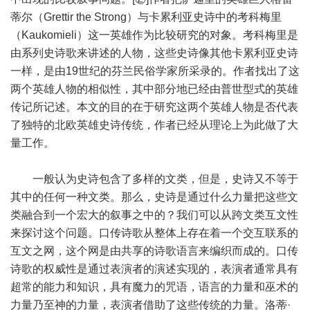
蒂尔（Grettir the Strong）与卡累利亚史诗中的考科梅里
（Kaukomieli）这一英雄作为比较研究的对象。考科梅里是
由系列史诗歌来讲述的人物，这些史诗像其他卡累利亚史诗
一样，是由19世纪的芬兰民俗学家所采录的。作者找出了这
两个英雄人物的相似性，其中部分地已经由普世型式的英雄
传记所记述。本文的目的在于研究这两个英雄人物是否代表
了独特的北欧英雄史诗传统，作者已经从理论上为此做了大
量工作。
一般认为史诗包含了多样的文类，但是，史诗又不等于
其中的任何一种文类。那么，史诗是通过什么力量把这些文
类融合到一个宏大的叙事之中的？我们可以从跨文类互文性
来探讨这个问题。口传诗歌从整体上存在着一个交互联系的
互文之网，这个网是由共享的诗歌语言来编织而成的。口传
诗歌的权威性是通过表演者的演述实现的，表演者通常具有
超常的能力和知识，具有魔力的咒语，语言的力量和巫术的
力量乃至神的力量，表演者借助了这些传统的力量。洛蒂·