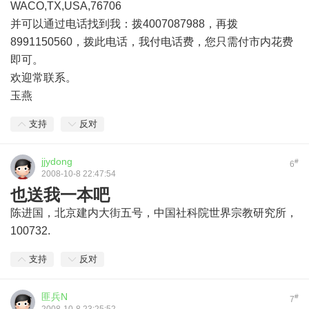
WACO,TX,USA,76706
并可以通过电话找到我：拨4007087988，再拨
8991150560，拨此电话，我付电话费，您只需付市内花费
即可。
欢迎常联系。
玉燕
支持
反对
jjydong
#
6
2008-10-8 22:47:54
也送我一本吧
陈进国，北京建内大街五号，中国社科院世界宗教研究所，
100732.
支持
反对
匪兵N
#
7