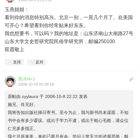
2008-10-8 23:25:52
玉燕姐姐：
看到你的消息特别高兴。北京一别，一晃几个月了。在美国
可开心？希望看到你经常贴来好东东。
我也想要书，可以吗？我的地址是：山东济南山大南路27号
山东大学文史哲研究院民俗学研究所，邮编250100
双霞敬上
支持
反对
匪兵N+1
#
8
2008-10-10 00:39:18
原帖由
zyylaura
于 2008-10-8 22:22 发表
施兄、肖兄好。
我将告知出版社择日寄书。至今为止，我与新书尚未谋面，不知
书中会有多少谬误。或出于学力不逮，或出于粗心毛糙，请众位
仁兄多多指正。
我七月底来美，来此已两月有余。学问上暂无大的进展思路，黩