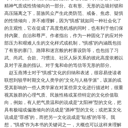
精神气质或性情倾向的一部分。在有形、无形的边墙封锁和
高压隔离之下，苗族民众产生此类防范、戒备、焦虑、疑惧
的性情倾向，并不难理解，因为“惧感”就如同一种社会化了
的主观性，它在促成了高度危机感的同时，也有利于他们保
持内聚、自治和尊严。作者指出，作为一种固化了的应对外
部压力和艰难人生的文化样式或机制，“惧感”的内涵既包括
了有形的寨门、路障和迷宫般的村寨设防等，也包括了习
武、尚武、合款、习惯法、社区人际关系的彼此高度依赖以
及对于巫蛊的指认、对于鬼和命的笃信等无形的部分。
赵玉燕博士对于“惧感”文化的归纳和表述，很容易使读者
联想到较早时期文化人类学的“文化与人格学派”，该派的或
受其影响的一些人类学家在对某些异文化进行描述时，很重
视其族群的心理气质、民族性格或某些特定的文化价值取
向，例如，有人把气质温和的说成是“太阳神”型的文化，把
具有极端或偏激倾向的说成是“酒神”型的文化；或把某文化
说成是“罪感”的，而把另一文化说成是“耻感”的等等。我
想，“惧感”作为本书的关键词之一，大概也可以这样来理解