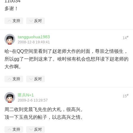
110034
多谢！
支持
反对
tangguohua1983
#
14
2008-12-8 19:49:41
哈~在QQ空间里看到了赵老师大作的封面，尊崇之情顿生，
所以gg了一把到这来了。啥时候有机会也想拜读下赵老师的
大作啊。
支持
反对
匪兵N+1
#
15
2009-2-6 13:28:57
周二收到党晨飞先生的大札，很高兴。
顶一下玉燕兄的帖子，以志高兴之情。
支持
反对