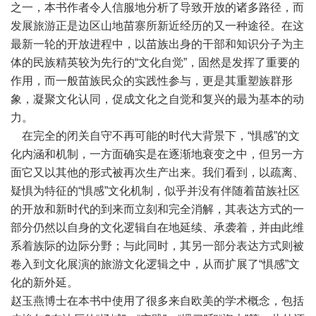
之一，本书作者令人信服地分析了导致开放的诸多路径，而
发展旅游正是边区山地苗寨所新近经历的又一种途径。在这
最新一轮的开放进程中，以苗族出身的干部和知识分子为主
体的民族精英较为先行的“文化自觉”，固然是发挥了重要的
作用，而一般苗族民众的实践性参与，更是其重塑族群形
象，凝聚文化认同，促成文化之自觉和复兴的最为基本的动
力。
在完全的闭关自守不再可能的时代大背景下，“惧感”的文
化内涵和机制，一方面确实是在逐渐地衰变之中，但另一方
面它又以其他的形式被再次生产出来。我们看到，以疏离、
疑惧为特征的“惧感”文化机制，似乎并没有伴随着苗族社区
的开放和新时代的到来而立刻和完全消解，其表达方式的一
部分仍然以自身的文化逻辑自在地延续、承袭着，并由此维
系着族际的边际分野；与此同时，其另一部分表达方式则被
卷入到文化展演的旅游文化逻辑之中，从而扩展了“惧感”文
化的新外延。
赵玉燕博士在本书中使用了很多来自欧美的学术概念，包括