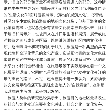
示、演出的部分和尽量不希望游客随意进入的部分。这种情
形在本书中被更为恰切地表述为苗族社区内部当地民众自身
的“生活文化”和面对游客展示、演出的“展演文化”。尽管此
种区分多少意味着旅游目的地的文化分裂，但基于游客的文
化消费需求，也就总是会有某些文化要素被筛选出来，除用
于展演和展示外，也被用来在其日常生活和展演、展示或旅
游接待之间形成某种区隔，以便继续维持社区内的文化秩
序。赵玉燕博士和我都倾向于认为，旅游是一种典型的具有
现代性和全球化背景的文化产业，它试图消费的文化对象经
常是在实践中被分化成为展演、展示的和维系日常生活的两
大部分；我们也都相信，在旅游场景下实际是存在着一个文
化展示的逻辑，它同时也是导致旅游目的地发生文化变迁的
最为重要的路径。不过，赵玉燕博士进一步认为，旅游场景
的文化展示往往还可以展现出当地人的“自我意象”，这则是
我以前较少考虑，感受到启发的。
旅游人类学的研究已经揭示出，旅游目的地社区最常发生
的社会与文化变迁主要有文化冲击、社会分化、文化复兴、