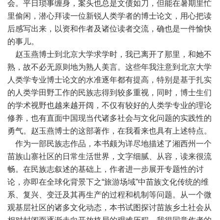
会。平日琐事缠身，案头也总是文债如刀，但能在暑期里忙
里偷闲，潜心拜读一位新锐人类学者的博士论文，用心把读
后感写出来，以资和作者及诸位读者交流，确也是一件愉快
的事儿。
赵玉燕博士到北京大学求学时，我已离开了那里，和她不
熟，故不必无原则地为熟人美言。这些年我注意到北京大学
人类学专业博士论文的水准逐年都有提高，特别是基于扎实
的人类学田野工作的民族志得到较多重视，同时，博士生们
的学术视野也越来越开阔，不仅有较好的人类学专业的理论
修养，也有直面中国现当代诸多社会与文化问题的实践性的
勇气。赵玉燕博士的这部著作，在我看来也具有上述特点。
作为一部民族志作品，本书颇为详尽地描述了湘西州一个
苗族山寨社区的日常生活世界，文字细腻、从容，读来很流
畅。在民族志叙述的基础上，作者进一步展开专题性的讨
论，亦即在全球化背景下之“旅游场域”中苗族文化传统的维
系、复兴、变迁及其再生产的过程和机制等问题。从一个微
观基层社区的诸多文化动态，本书试图探讨苗族乡土社会从