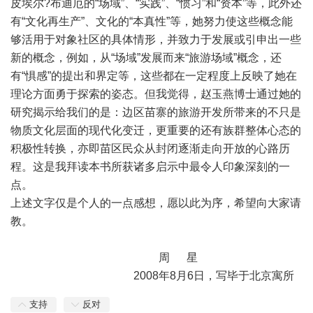
皮埃尔?布迪厄的“场域”、“实践”、“惯习”和“资本”等，此外还
有“文化再生产”、文化的“本真性”等，她努力使这些概念能
够活用于对象社区的具体情形，并致力于发展或引申出一些
新的概念，例如，从“场域”发展而来“旅游场域”概念，还
有“惧感”的提出和界定等，这些都在一定程度上反映了她在
理论方面勇于探索的姿态。但我觉得，赵玉燕博士通过她的
研究揭示给我们的是：边区苗寨的旅游开发所带来的不只是
物质文化层面的现代化变迁，更重要的还有族群整体心态的
积极性转换，亦即苗区民众从封闭逐渐走向开放的心路历
程。这是我拜读本书所获诸多启示中最令人印象深刻的一
点。
上述文字仅是个人的一点感想，愿以此为序，希望向大家请
教。
周 星
2008年8月6日，写毕于北京寓所
支持
反对