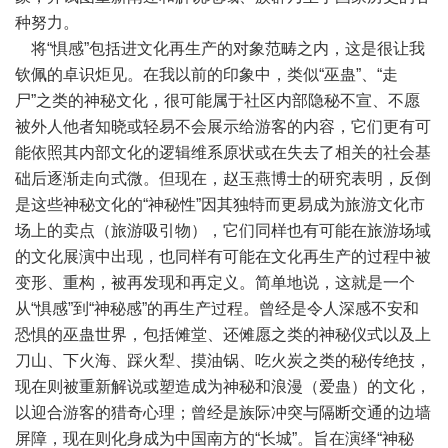
种努力。
将“惧感”包括进文化再生产的对象范畴之内，这是很让我
钦佩的卓识炬见。在我以前的印象中，类似“巫蛊”、“走
尸”之类的神秘文化，很可能属于社区内部隐秘不宣、不愿
被外人他者知晓或轻易不会展示给游客的内容，它们更有可
能依照其内部文化的逻辑维系原状或在失去了相关的社会基
础后逐渐走向式微。但现在，赵玉燕博士的研究表明，反倒
是这些神秘文化的“神秘性”因其独特而更易成为旅游文化市
场上的卖点（旅游吸引物），它们同样也有可能在旅游场域
的文化展演中出现，也同样有可能在文化再生产的过程中被
变形、重构，被再发现和再定义。简单地说，这就是一个
从“惧感”到“神秘感”的再生产过程。曾经是令人深感不安和
恐惧的巫蛊世界，包括傩堂、还傩愿之类的神秘仪式以及上
刀山、下火海、踩火犁、摸油锅、吃火炭之类的秘传绝技，
现在则被重新解说或塑造成为神秘和浪漫（爱蛊）的文化，
以迎合游客的猎奇心理；曾经是族际冲突与隔断交通的边墙
屏障，现在则化身成为中国南方的“长城”。旨在演绎“神秘