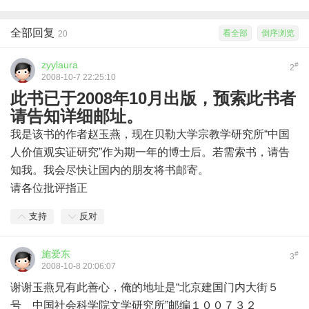
全部回复
看全部
倒序浏览
20
zyylaura
#
2
2008-10-7 22:25:10
此书已于2008年10月出版，预索此书者
请告知详细邮址。
我是该书的作者赵玉燕，现在贝勒大学宗教学研究所“中国
人价值观实证研究”作为期一年的博士后。若需索书，请告
知我。我会尽快让国内的朋友将书邮寄。
请各位批评指正
支持
反对
施爱东
#
3
2008-10-8 20:06:07
谢谢玉燕兄有此善心，俺的地址是“北京建国门内大街５
号 中国社会科学院文学研究所”邮编１００７３２