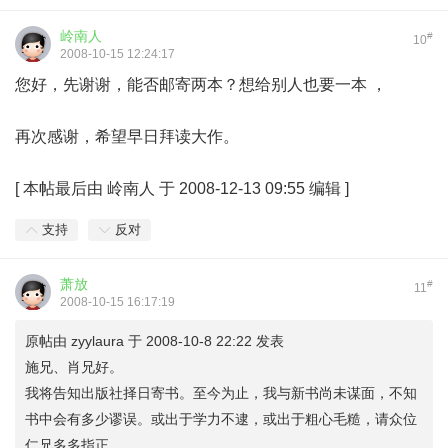
岭南人
#
10
2008-10-15 12:24:17
您好，先谢谢，能否邮寄两本？想给别人也要一本 ，
再次感谢，希望早日拜读大作。
[
本帖最后由 岭南人 于 2008-12-13 09:55 编辑
]
支持
反对
萧放
#
11
2008-10-15 16:17:19
原帖由
zyylaura
于 2008-10-8 22:22 发表
施兄、肖兄好。
我将告知出版社择日寄书。至今为止，我与新书尚未谋面，不知
书中会有多少谬误。或出于学力不逮，或出于粗心毛糙，请众位
仁兄多多指正。