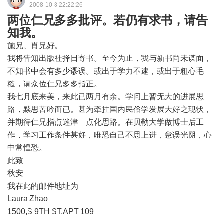
2008-10-8 22:22:26
两位仁兄多多批评。若仍有求书，请告
知我。
施兄、肖兄好。
我将告知出版社择日寄书。至今为止，我与新书尚未谋面，
不知书中会有多少谬误。或出于学力不逮，或出于粗心毛
糙，请众位仁兄多多指正。
我七月底来美，来此已两月有余。学问上暂无大的进展思
路，黩思苦吟而已。甚为牵挂国内民俗学发展大好之现状，
并期待仁兄指点迷津，点化思路。在贝勒大学做博士后工
作，学习工作条件甚好，唯恐自己不思上进，怠误光阴，心
中常惶恐。
此致
秋安
我在此的邮件地址为：
Laura Zhao
1500,S 9TH ST,APT 109