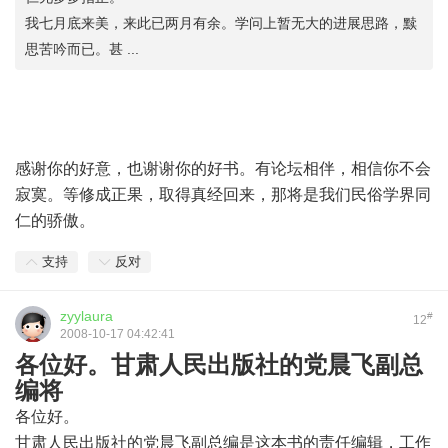
我七月底来美，来此已两月有余。学问上暂无大的进展思路，黩
思苦吟而已。甚 ...
感谢你的好意，也谢谢你的好书。有论坛相伴，相信你不会
寂寞。等修成正果，取得真经回来，那将是我们民俗学界同
仁的骄傲。
支持
反对
zyylaura
#
12
2008-10-17 04:42:41
各位好。甘肃人民出版社的党晨飞副总
编将
各位好。
甘肃人民出版社的党晨飞副总编是这本书的责任编辑，工作