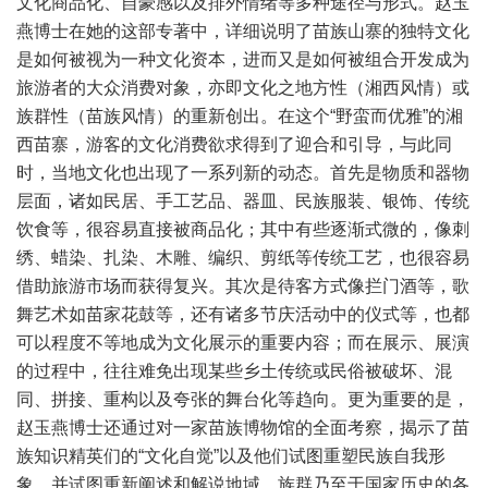
文化商品化、自豪感以及排外情绪等多种途径与形式。赵玉
燕博士在她的这部专著中，详细说明了苗族山寨的独特文化
是如何被视为一种文化资本，进而又是如何被组合开发成为
旅游者的大众消费对象，亦即文化之地方性（湘西风情）或
族群性（苗族风情）的重新创出。在这个“野蛮而优雅”的湘
西苗寨，游客的文化消费欲求得到了迎合和引导，与此同
时，当地文化也出现了一系列新的动态。首先是物质和器物
层面，诸如民居、手工艺品、器皿、民族服装、银饰、传统
饮食等，很容易直接被商品化；其中有些逐渐式微的，像刺
绣、蜡染、扎染、木雕、编织、剪纸等传统工艺，也很容易
借助旅游市场而获得复兴。其次是待客方式像拦门酒等，歌
舞艺术如苗家花鼓等，还有诸多节庆活动中的仪式等，也都
可以程度不等地成为文化展示的重要内容；而在展示、展演
的过程中，往往难免出现某些乡土传统或民俗被破坏、混
同、拼接、重构以及夸张的舞台化等趋向。更为重要的是，
赵玉燕博士还通过对一家苗族博物馆的全面考察，揭示了苗
族知识精英们的“文化自觉”以及他们试图重塑民族自我形
象，并试图重新阐述和解说地域、族群乃至于国家历史的各