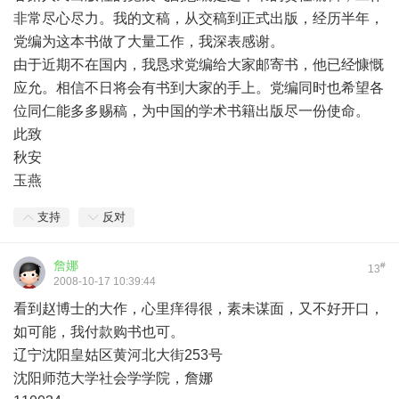
非常尽心尽力。我的文稿，从交稿到正式出版，经历半年，
党编为这本书做了大量工作，我深表感谢。
由于近期不在国内，我恳求党编给大家邮寄书，他已经慷慨
应允。相信不日将会有书到大家的手上。党编同时也希望各
位同仁能多多赐稿，为中国的学术书籍出版尽一份使命。
此致
秋安
玉燕
支持
反对
詹娜
#
13
2008-10-17 10:39:44
看到赵博士的大作，心里痒得很，素未谋面，又不好开口，
如可能，我付款购书也可。
辽宁沈阳皇姑区黄河北大街253号
沈阳师范大学社会学学院，詹娜