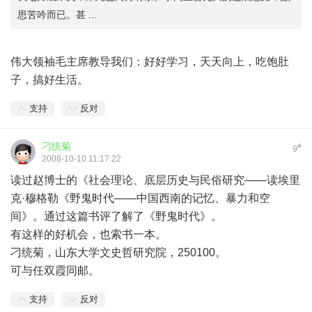
思苦吟而已。甚 ...
伟大领袖毛主席教导我们：好好学习，天天向上，吃饱肚
子，搞好生活。
支持
反对
刁统菊
#
9
2008-10-10 11:17:22
读过赵博士的《社会理论、底层历史与民俗研究——读埃里
克·穆格勒《野鬼时代——中国西南的记忆、暴力和空
间》。通过这篇书评了解了《野鬼时代》。
有这样的好机会，也索书一本。
刁统菊，山东大学文史哲研究院，250100。
可与任双霞同邮。
支持
反对