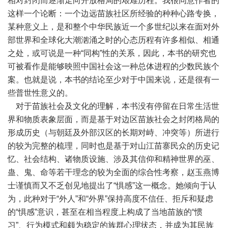
相对封闭而逐渐走向开放格局的艰难历程。我很同意作者的
这样一个论断：一个边远苗族社区所经验的种种心路专换，
某种意义上，是和整个中华民族近一个多世纪以来在面对外
部世界和全球化大潮汹涌之时的心态历程有许多相似、相通
之处，或可说是一种“同构”性的关系，因此，本书的研究也
可被看作是能够映照中国社会这一种总体进程的少数民族个
案。也就是说，本书的结论至少对于中国来说，还是很有一
些普世性意义的。
对于苗族社会及文化的理解，本书没有停留在日常生活世
界和物质表象层面，而是基于对边区苗族社会之封闭格局的
形成历史（与朝廷及外部汉区的长期对峙、冲突等）所进行
的较为完整的梳理，同时也是基于对山江苗寨民众的历史记
忆、社会结构、诸物质设施、涉及其信仰和精神世界的巫、
蛊、鬼、命等若干理念的较为全面的综合性考察，赵玉燕博
士谨慎而又不乏创见地提出了“惧感”这一概念。她倾向于认
为，此种对于“外人”和“外界”保持高度不信任、拒斥和疑虑
的“惧感”意识，甚至在相当程度上构成了当地苗族的“惯
习”、行为模式和颇为稳定的族群心理状态，并成为其民族