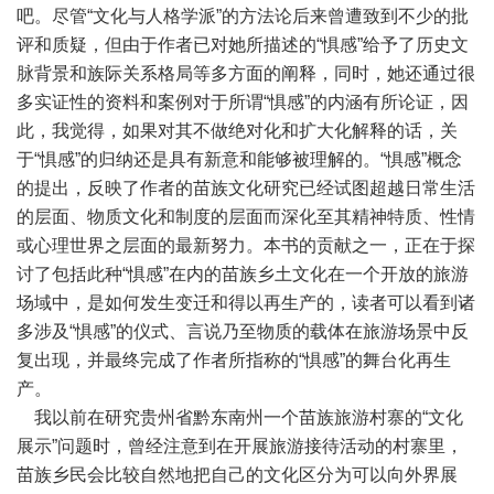
吧。尽管“文化与人格学派”的方法论后来曾遭致到不少的批
评和质疑，但由于作者已对她所描述的“惧感”给予了历史文
脉背景和族际关系格局等多方面的阐释，同时，她还通过很
多实证性的资料和案例对于所谓“惧感”的内涵有所论证，因
此，我觉得，如果对其不做绝对化和扩大化解释的话，关
于“惧感”的归纳还是具有新意和能够被理解的。“惧感”概念
的提出，反映了作者的苗族文化研究已经试图超越日常生活
的层面、物质文化和制度的层面而深化至其精神特质、性情
或心理世界之层面的最新努力。本书的贡献之一，正在于探
讨了包括此种“惧感”在内的苗族乡土文化在一个开放的旅游
场域中，是如何发生变迁和得以再生产的，读者可以看到诸
多涉及“惧感”的仪式、言说乃至物质的载体在旅游场景中反
复出现，并最终完成了作者所指称的“惧感”的舞台化再生
产。
我以前在研究贵州省黔东南州一个苗族旅游村寨的“文化
展示”问题时，曾经注意到在开展旅游接待活动的村寨里，
苗族乡民会比较自然地把自己的文化区分为可以向外界展