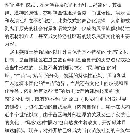
性”的各种仪式，在为游客展演的过程中日趋简化，其娱
神、通神的属性，亦即神圣性逐渐衰减，而世俗性、娱乐性
和表演性却在不断增加。此类仪式的舞台化演绎，大多都被
剥离于原先的社会背景和语境文脉，仅成为展示族群独特性
的素材和方式，甚至成为旅游社区新的娱乐展演文化的主要
内容。
赵玉燕博士所强调的以排外自保为基本特征的“惧感”文化
机制，是苗族社区在过去数百年间甚至更长的历史过程或经
验当中形成的。反复不断的族际冲突，“民”与“苗”的对
峙，“生苗”与“熟苗”的分化，朝廷的持续性征剿、压迫和甚
至以边墙来固化的“生苗”边界，当然还有文化上的歧视和同
化等等，依据所有这些“负”的历史遗产所建构起来的“惧
感”文化机制，既有迫不得已的原由（抵抗和阻吓外部世界
的他者），也有主动的自我疏离（内向自保）。终于在大约
近半个世纪以来，由于苗区与外部世界的关系发生了实质性
的变化，“惧感”这种“惯习”也自然发生着改变，开始融冰且
加速解冻。现在，对外开放已经成为当代苗族社会的主旋律