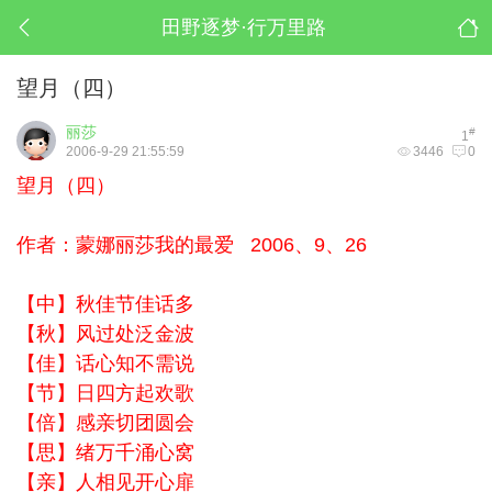
田野逐梦·行万里路
望月（四）
丽莎
#
1
2006-9-29 21:55:59
3446
0
望月（四）
作者：蒙娜丽莎我的最爱 2006、9、26
【中】秋佳节佳话多
【秋】风过处泛金波
【佳】话心知不需说
【节】日四方起欢歌
【倍】感亲切团圆会
【思】绪万千涌心窝
【亲】人相见开心扉