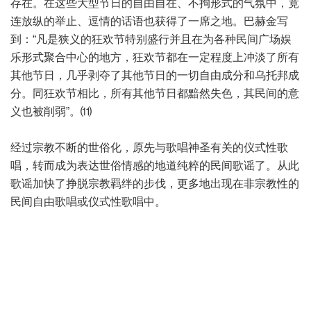
存在。在这些大型节日的自由自在、不拘形式的气氛中，竟
连放纵的举止、逗情的话语也获得了一席之地。巴赫金写
到：“凡是狭义的狂欢节特别盛行并且在为各种民间广场娱
乐形式聚合中心的地方，狂欢节都在一定程度上冲淡了所有
其他节日，几乎剥夺了其他节日的一切自由成分和乌托邦成
分。同狂欢节相比，所有其他节日都黯然失色，其民间的意
义也被削弱”。⑾
经过宗教不断的世俗化，原先与歌唱神圣有关的仪式性歌
唱，转而成为表达世俗情感的地道纯粹的民间歌谣了。从此
歌谣加快了挣脱宗教羁绊的步伐，更多地出现在非宗教性的
民间自由歌唱或仪式性歌唱中。