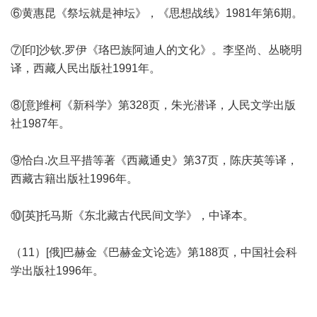
⑥黄惠昆《祭坛就是神坛》，《思想战线》1981年第6期。
⑦[印]沙钦.罗伊《珞巴族阿迪人的文化》。李坚尚、丛晓明
译，西藏人民出版社1991年。
⑧[意]维柯《新科学》第328页，朱光潜译，人民文学出版
社1987年。
⑨恰白.次旦平措等著《西藏通史》第37页，陈庆英等译，
西藏古籍出版社1996年。
⑩[英]托马斯《东北藏古代民间文学》，中译本。
（11）[俄]巴赫金《巴赫金文论选》第188页，中国社会科
学出版社1996年。