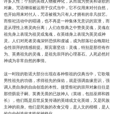
许多人性；个别的英雄人物被神化，从而成为赞美和讴歌的
对象。咒语继续被运用于仪式当中，它不仅用来对付自然，
也开始用来对付人，咒语被视为只有人才拥有的非凡技艺。
而祭祀活动中的唱诵，也不再是一种集体无意识的宣泄，而
是从理性上将灵肉分离；人们在祭典之中赞美灵魂，灵魂在
祖先身上表现为祖灵或鬼魂，在英雄身上表现为英灵或神
灵。人们对死者灵魂深怀恐惧和虔诚，成为部落社会晚期社
会性崇拜的情感前提。斯宾塞坚信：灵魂，特别是那些有作
为、英勇祖先的灵魂，是祖先崇拜的心理基石。人死必然封
神成为非常自然的事情。
这一时段的歌谣大部分出现在各种祭祖的仪典当中，它歌颂
男性祖先的功德，求得祖先的保佑，就是强调血缘意识，强
调人类自身的自由创造的本性。接受祭祀的崇拜对象往往是
那些荫庇子嗣、英勇无畏的已故神人（英雄，包括巫师和酋
长），他们既是后世反复传诵的英雄或文化英雄，又是民族
主神的前身。他们是民族的衣食父母，是人文的楷模，是人
的自由创造的本性的神格化。