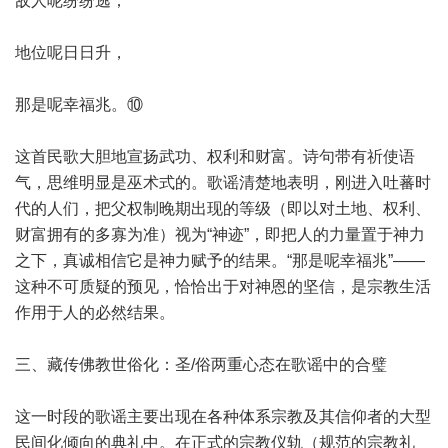
敌人呢纷纷逃；
地位呢日日升，
那是呢幸福兆。⑩
这首民歌大胆地宣扬武功、权利和财富。诗句带有祈使语
气，思维明显是巫术式的。歌谣清楚地表明，刚进入吐蕃时
代的人们，把父权制晚期出现的等级（即以对土地、权利、
财富拥有的多寡为准）视为“神迹”，即把人的力量置于神力
之下，真诚相信它是神力赋予的结果。“那是呢幸福兆”——
这种不可质疑的预见，恰恰出于对神恩的坚信，是宗教生活
作用于人的必然结果。
三、藏传佛教世俗化：圣/俗两重心态在歌谣中的合璧
这一时段的歌谣主要出现在各种体系宗教及其信仰者的大型
民间化倾向的典礼中。在正式的宗教仪轨（规范的宗教礼