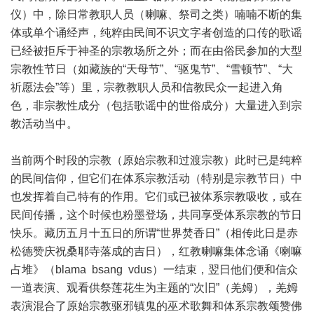
仪）中，除日常教职人员（喇嘛、祭司之类）喃喃不断的集
体或单个诵经声，纯粹由民间不识文字者创造的口传的歌谣
已经被拒斥于神圣的宗教场所之外；而在由俗民参加的大型
宗教性节日（如藏族的“天母节”、“驱鬼节”、“雪顿节”、“大
祈愿法会”等）里，宗教教职人员和信教民众一起进入角
色，非宗教性成分（包括歌谣中的世俗成分）大量进入到宗
教活动当中。
当前两个时段的宗教（原始宗教和过渡宗教）此时已是纯粹
的民间信仰，但它们在体系宗教活动（特别是宗教节日）中
也发挥着自己特有的作用。它们或已被体系宗教吸收，或在
民间传播，这个时候也粉墨登场，共同享受体系宗教的节日
快乐。藏历五月十五日的所谓“世界焚香日”（相传此日是赤
松德赞庆祝桑耶寺落成的吉日），红教喇嘛集体念诵《喇嘛
占堆》（blama bsang vdus）一结束，翌日他们便和信众
一道表演、观看供祭莲花生为主题的“次旧”（羌姆），羌姆
表演混合了原始宗教驱邪镇鬼的巫术歌舞和体系宗教颂赞佛