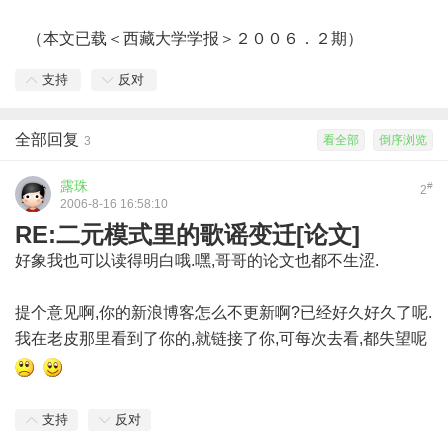
（本文已载＜西藏大学学报＞２００６．２期）
支持
反对
全部回复
看全部
倒序浏览
3
露珠
#
2
2006-8-16 16:58:10
RE:二元模式里的歌谣变迁[论文]
好象我也可以读得明白哦.嘿,哥哥的论文也都不生涩.
提个意见啊,你的新浪博客怎么不更新啊?已经好久好久了呢.
我在老皮那里看到了你的,就链接了你,可每次去看,都失望呢
支持
反对