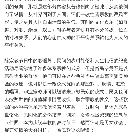
明的倾向，那就是这部分内容从苦修倒向了松弛，从禁欲倒
向了纵情，从神界回到了人间。它们一改往昔宗教的严肃面
容，使之更具人间自由活泼的生气。其间的文化娱乐（如群
舞、对歌、杂技、戏曲）对参与者来讲具有不分等级、位次
的对称关系。人们的心态由人神的不平衡关系转化为人人的
平衡关系。
除宗教节日中的歌谣外，民间的岁时礼俗和人生礼俗的纪念
活动尽管渗透了许多体系宗教的成分，但是俗民毕竟不是以
宗教为业的群体，他们可以在这些典礼当中唱出高声赞美神
圣的歌谣，也可以是一改仪式沉闷的那些戏 、调情、狂欢
的唱诵。职业宗教师可以被请来点缀民众的仪式，民众也可
以按照世俗的价值标准随意改换、取舍宗教的教义。这些歌
谣的内容与体系宗教信仰若即若离，时分时合，是体系宗教
世俗化、民间化的必然结果。例如，洛瑜地区藏族的望果节
（仁照）本为庆祝丰收的岁时节日，然而它却是男女欢会，
展开爱情的大好时机。一首民歌这么唱道：