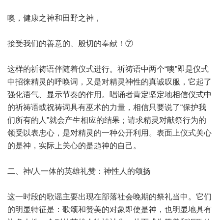
噢，健康之神和田野之神，
接受我们的善意的、殷切的奉献！⑦
这样的祈祷语伴随着仪式进行。祈祷语中两个“噢”即是仪式
中招徕精灵的呼唤词，又是对精灵神性的真诚叹服，它起了
强化语气、显示节奏的作用。唱诵者肯定坚定地相信仪式中
的祈祷语或祝祷词具有巫术的力量，相信只要说了“保护我
们所有的人”就会产生相应的结果；请求精灵对献祭行为的
领受以表忠心，是对精灵的一种公开利用。表面上仪式关心
的是神，实际上关心的是趋神的自己。
二、神/人一体的英雄礼赞：神性人的颂扬
这一时段的歌谣主要出现在部落社会晚期的祭礼当中。它们
的明显特征是：歌颂和赞美的对象即使是神，也明显地具有