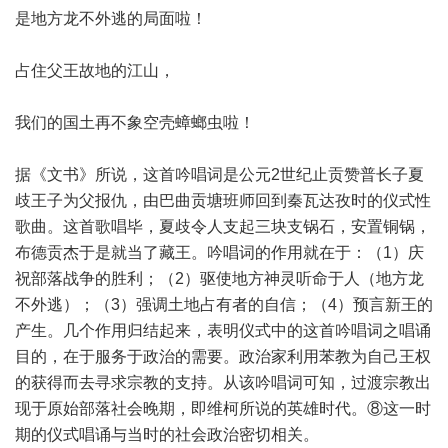
是地方龙不外逃的局面啦！
占住父王故地的江山，
我们的国土再不象空壳蟑螂虫啦！
据《文书》所说，这首吟唱词是公元2世纪止贡赞普长子夏
歧王子为父报仇，由巴曲贡塘班师回到秦瓦达孜时的仪式性
歌曲。这首歌唱毕，夏歧令人支起三块支锅石，安置铜锅，
布德贡杰于是就当了藏王。吟唱词的作用就在于：（1）庆
祝部落战争的胜利；（2）驱使地方神灵听命于人（地方龙
不外逃）；（3）强调土地占有者的自信；（4）预言新王的
产生。几个作用归结起来，表明仪式中的这首吟唱词之唱诵
目的，在于服务于政治的需要。政治家利用苯教为自己王权
的获得而去寻求宗教的支持。从该吟唱词可知，过渡宗教出
现于原始部落社会晚期，即维柯所说的英雄时代。⑧这一时
期的仪式唱诵与当时的社会政治密切相关。