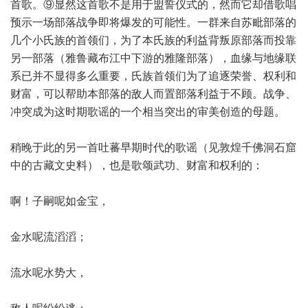
首歌。⑨显然这首歌不是用于盟誓仪式的，然而它却借歌唱
预示一场部落战争即将爆发的可能性。一群来自苏毗部落的
几个小氏族的首领们，为了本氏族的利益背叛原部落而投靠
另一部落（雅鲁藏布江中下游的雅隆部落），血缘与地缘联
系已并不显得多么重要，氏族首领们为了追逐荣誉、权利和
财富，可以帮助本部落的敌人而置部落利益于不顾。战争、
冲突成为这时期歌谣的一个相当突出的审美创造的母题。
稍晚于此的另一首吐蕃早期时代的歌谣（见敦煌千佛洞石窟
中的古藏文史料），也是歌颂武功、财富和权利的：
啊！子嗣呢如金宝，
金水呢流滔滔；
流水呢水势大，