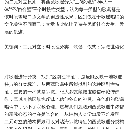
的二元对立原则，将西藏歌谣分为“主/客调适”“神/人一
体”“圣/俗合璧”三个时段性类型，认为每一类型的歌谣都是
该时段雪域口承文学的创造性成果，区别仅在于歌谣唱诵的
文化关注不同而已；文章借此梳理了诗在民间社会发生、发
展的轨迹。
关键词：二元对立；时段性分类；歌谣；仪式；宗教世俗化
对歌谣进行分类，找到“区别性特征”，是最能反映一地歌谣
特点的分类标准。从西藏歌谣中所能找到的这种区别性特
征，重要的一种就是宗教。绝大多数藏族虔诚信奉藏传佛
教，雪域其他民族也虔诚地信仰各自的神灵。在他们的歌谣
唱诵中，少不了宗教心理。这与我们观测到西藏歌谣中浓郁
的宗教心态的存在是吻合的。从结构人类学出发不难发现，
二元对立的结构原则可以对沾滞宗教特征的西藏歌谣分类构