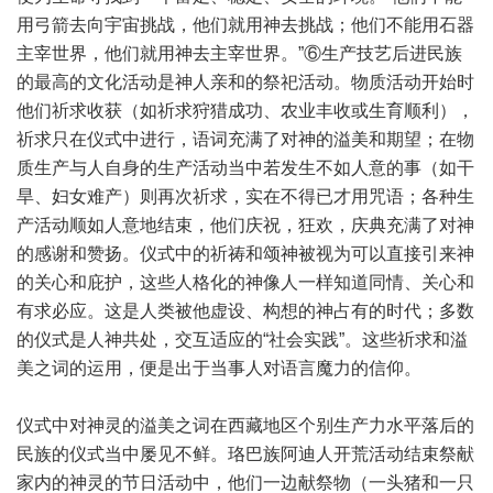
用弓箭去向宇宙挑战，他们就用神去挑战；他们不能用石器
主宰世界，他们就用神去主宰世界。”⑥生产技艺后进民族
的最高的文化活动是神人亲和的祭祀活动。物质活动开始时
他们祈求收获（如祈求狩猎成功、农业丰收或生育顺利），
祈求只在仪式中进行，语词充满了对神的溢美和期望；在物
质生产与人自身的生产活动当中若发生不如人意的事（如干
旱、妇女难产）则再次祈求，实在不得已才用咒语；各种生
产活动顺如人意地结束，他们庆祝，狂欢，庆典充满了对神
的感谢和赞扬。仪式中的祈祷和颂神被视为可以直接引来神
的关心和庇护，这些人格化的神像人一样知道同情、关心和
有求必应。这是人类被他虚设、构想的神占有的时代；多数
的仪式是人神共处，交互适应的“社会实践”。这些祈求和溢
美之词的运用，便是出于当事人对语言魔力的信仰。
仪式中对神灵的溢美之词在西藏地区个别生产力水平落后的
民族的仪式当中屡见不鲜。珞巴族阿迪人开荒活动结束祭献
家内的神灵的节日活动中，他们一边献祭物（一头猪和一只