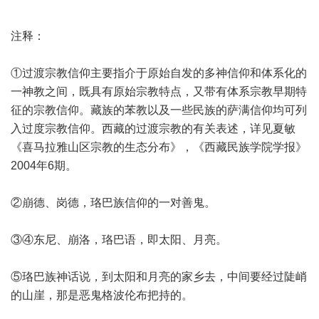
注释：
①过渡宗教信仰主要指介于原始自发的多神信仰和体系化的
一神教之间，既具有原始宗教特点，又带有体系宗教早期特
征的宗教信仰。藏族的苯教以及一些民族的萨满信仰均可列
入过度宗教信仰。西藏的过渡宗教的有关表述，详见夏敏
《喜马拉雅山区宗教的生态分布》，《西藏民族学院学报》
2004年6期。
②崩德、岗德，珞巴族信仰的一对善鬼。
③④东尼、崩洛，珞巴语，即太阳、月亮。
⑤珞巴族神话说，到太阳和月亮的家乡去，中间要经过陡峭
的山崖，那是恶鬼格波伦布把持的。