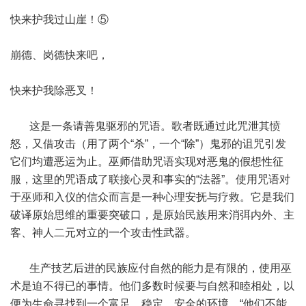
快来护我过山崖！⑤
崩德、岗德快来吧，
快来护我除恶叉！
这是一条请善鬼驱邪的咒语。歌者既通过此咒泄其愤
怒，又借攻击（用了两个“杀”，一个“除”）鬼邪的诅咒引发
它们均遭恶运为止。巫师借助咒语实现对恶鬼的假想性征
服，这里的咒语成了联接心灵和事实的“法器”。使用咒语对
于巫师和入仪的信众而言是一种心理安抚与疗救。它是我们
破译原始思维的重要突破口，是原始民族用来消弭内外、主
客、神人二元对立的一个攻击性武器。
生产技艺后进的民族应付自然的能力是有限的，使用巫
术是迫不得已的事情。他们多数时候要与自然和睦相处，以
便为生命寻找到一个富足、稳定、安全的环境。“他们不能