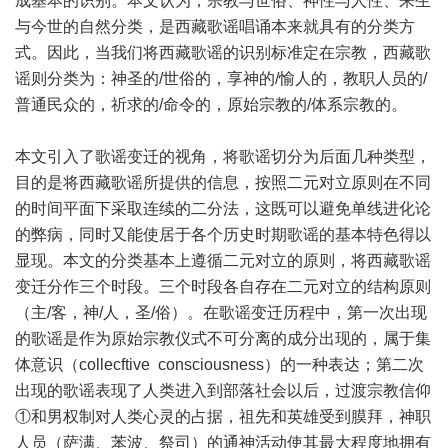
成基本的识别。本文认为，宗教与世俗、神性与人性、来生
与今世的自然分类，是西藏歌谣唱诵本来就具有的分类方
式。因此，当我们将西藏歌谣的识别标准定在宗教，西藏歌
谣则分类为：神圣的/世俗的，享神的/愉人的，教职人员的/
普通民众的，祈求的/命令的，原始宗教的/体系宗教的。
本文引入了歌谣变迁的视角，将歌谣切分为后面几种类型，
目的是将西藏歌谣所提供的信息，按照二元对立原则在不同
的时间平面下采取连续的二分法，这既可以避免单线进化论
的弊病，同时又能使居于各个历史时期歌谣的基本特色得以
显现。本文的分类基本上遵循二元对立的原则，将西藏歌谣
变迁分作三个时段。三个时段各自存在二元对立的结构原则
（主/客，神/人，圣/俗）。在歌谣变迁历程中，第一次出现
的歌谣是作为原始宗教仪式不可分离的成分出现的，属于集
体意识（collecftive consciousness）的一种表达；第二次
出现的歌谣表现了人类进入到部落社会以后，过渡宗教信仰
①和男权制对人类心灵的占据，祖先和英雄受到膜拜，神职
人员（萨满、苯波、祭司）的通神活动使其最大程度地拥有