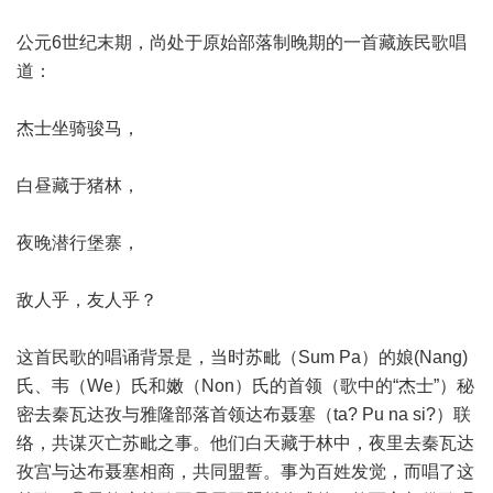
公元6世纪末期，尚处于原始部落制晚期的一首藏族民歌唱
道：
杰士坐骑骏马，
白昼藏于猪林，
夜晚潜行堡寨，
敌人乎，友人乎？
这首民歌的唱诵背景是，当时苏毗（Sum Pa）的娘(Nang)
氏、韦（We）氏和嫩（Non）氏的首领（歌中的“杰士”）秘
密去秦瓦达孜与雅隆部落首领达布聂塞（ta? Pu na si?）联
络，共谋灭亡苏毗之事。他们白天藏于林中，夜里去秦瓦达
孜宫与达布聂塞相商，共同盟誓。事为百姓发觉，而唱了这