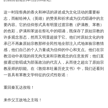
这一时段祭典的香火和神话的讲述成为文化活动的重要标
志，而献给神人（英雄）的赞美和祈求成为仪式唱诵中的主
要内容。它的信仰形式具有明显过渡宗教（萨满教、苯教）
的色彩，萨满和苯波在祭礼中的唱诵，既保存了原始宗教的
许多观念形态，然而又明显超拔于它。他们对原始文化的传
承已不再象原始宗教那样全民性地全部注入式地体验宗教情
感，他们自己的个人力量成为信仰的中心和支点。他们在宗
教活动中表现的得无拘无束和宗教观念的任意发挥；他们直
接通过歌唱成为部落政治的代言人，从而使之超出了原始宗
教巫师的职能。在《敦煌本吐蕃历史文书》中，我们还看到
一首具有苯教文学特征的仪式性歌谣：
重回秦瓦达孜啦！
来作父王故地之主啦！