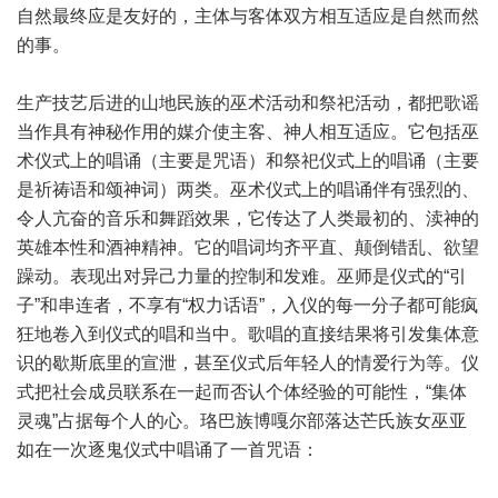
自然最终应是友好的，主体与客体双方相互适应是自然而然
的事。
生产技艺后进的山地民族的巫术活动和祭祀活动，都把歌谣
当作具有神秘作用的媒介使主客、神人相互适应。它包括巫
术仪式上的唱诵（主要是咒语）和祭祀仪式上的唱诵（主要
是祈祷语和颂神词）两类。巫术仪式上的唱诵伴有强烈的、
令人亢奋的音乐和舞蹈效果，它传达了人类最初的、渎神的
英雄本性和酒神精神。它的唱词均齐平直、颠倒错乱、欲望
躁动。表现出对异己力量的控制和发难。巫师是仪式的“引
子”和串连者，不享有“权力话语”，入仪的每一分子都可能疯
狂地卷入到仪式的唱和当中。歌唱的直接结果将引发集体意
识的歇斯底里的宣泄，甚至仪式后年轻人的情爱行为等。仪
式把社会成员联系在一起而否认个体经验的可能性，“集体
灵魂”占据每个人的心。珞巴族博嘎尔部落达芒氏族女巫亚
如在一次逐鬼仪式中唱诵了一首咒语：