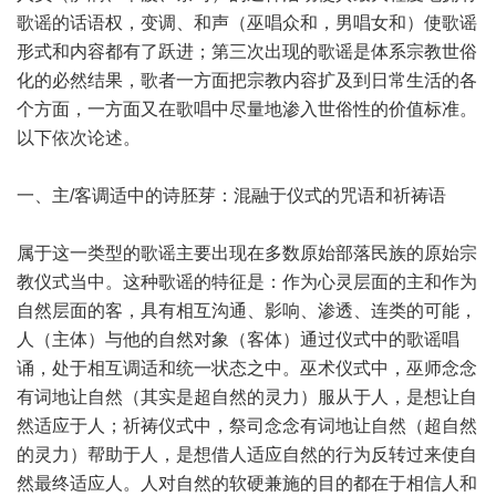
歌谣的话语权，变调、和声（巫唱众和，男唱女和）使歌谣
形式和内容都有了跃进；第三次出现的歌谣是体系宗教世俗
化的必然结果，歌者一方面把宗教内容扩及到日常生活的各
个方面，一方面又在歌唱中尽量地渗入世俗性的价值标准。
以下依次论述。
一、主/客调适中的诗胚芽：混融于仪式的咒语和祈祷语
属于这一类型的歌谣主要出现在多数原始部落民族的原始宗
教仪式当中。这种歌谣的特征是：作为心灵层面的主和作为
自然层面的客，具有相互沟通、影响、渗透、连类的可能，
人（主体）与他的自然对象（客体）通过仪式中的歌谣唱
诵，处于相互调适和统一状态之中。巫术仪式中，巫师念念
有词地让自然（其实是超自然的灵力）服从于人，是想让自
然适应于人；祈祷仪式中，祭司念念有词地让自然（超自然
的灵力）帮助于人，是想借人适应自然的行为反转过来使自
然最终适应人。人对自然的软硬兼施的目的都在于相信人和