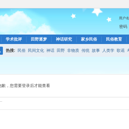
用户
密码
学术批评
田野逐梦
神话研究
家乡民俗
民俗教育
热搜:
民俗
民间文化
神话
田野
非物质
传统
故事
人类学
歌谣
搜
索
抱歉，您需要登录后才能查看
.