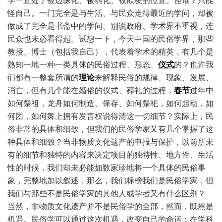
学一直处于被边缘化、被弱化、被欺凌的位置。怪谁？只能
怪自己。一门完全是与生活、与民众走得最近的学问，却被
做成了完全是书斋中的学问。别说政府、学术界不重视，连
民众也未必看得起。试想一下，今天中国的民俗学界，那些
教授、博士（包括我自己），代表着学术的精英，有几个是
熟知一地一种一类具体的民俗过程、形态、
仪式
的？也许我
们都有一整套所谓的
理论
来解释民俗的规律、现象、发展、
消亡，但有几个能在婚俗的仪式、葬礼的过程，
春节
过年中
如何祭祖，龙舟如何制造、保存、如何祭祀，如何起动，如
何团，如何舞上拥有发言权说得清这一切细节？实际上，民
俗非常的具体和细致，但我们的民俗学家又有几个掌握了这
种具体和细致？当非物质文化遗产的申报与保护，以前所未
有的细节和独特的内容来决定项目的独特性、地方性、生活
性的时候，我们却未必能如数家珍地将一个具体的民俗事
象，完整地加以叙述，那么，我们标榜我们是民俗学家，但
我们与那些不是民俗学家的其他人或学者又有什么区别？
当然，非物质文化遗产并不是民俗学的全部，然而，既然是
机遇。民俗学可以通过这次机遇，改变自己的命运：在学科