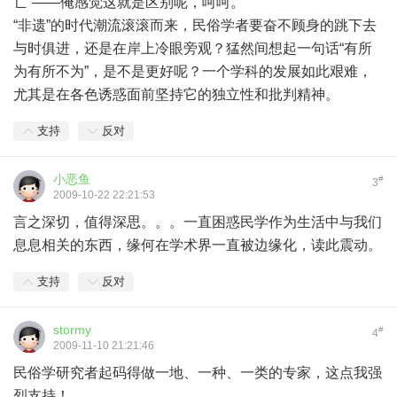
亡”——俺感觉这就是区别呢，呵呵。
“非遗”的时代潮流滚滚而来，民俗学者要奋不顾身的跳下去
与时俱进，还是在岸上冷眼旁观？猛然间想起一句话“有所
为有所不为”，是不是更好呢？一个学科的发展如此艰难，
尤其是在各色诱惑面前坚持它的独立性和批判精神。
支持
反对
小恶鱼
#
3
2009-10-22 22:21:53
言之深切，值得深思。。。一直困惑民学作为生活中与我们
息息相关的东西，缘何在学术界一直被边缘化，读此震动。
支持
反对
stormy
#
4
2009-11-10 21:21:46
民俗学研究者起码得做一地、一种、一类的专家，这点我强
烈支持！