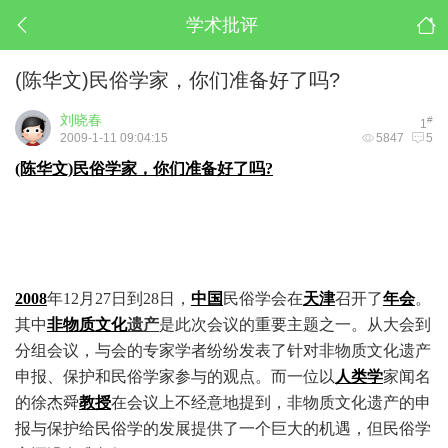
学术批评
(陈华文)民俗学家，你们准备好了吗?
刘晓春
#
1
2009-1-11 09:04:15
5847
5
(陈华文)民俗学家，你们准备好了吗?
2008
年12月27日
到28日，
中国
民俗学会在
天津
召开了
年会
。
其中
非物质
文化
遗产
是此次会议的重要主题之一。从大会到
分组会议，与会的专家学者纷纷发表了针对非物质文化遗产
申报、保护和民俗学家参与的观点。而一位以
人类学
家闻名
的徐杰舜
教授
在会议上不经意地提到，非物质文化遗产的申
报与保护给民俗学的发展提供了一个巨大的机遇，但民俗学