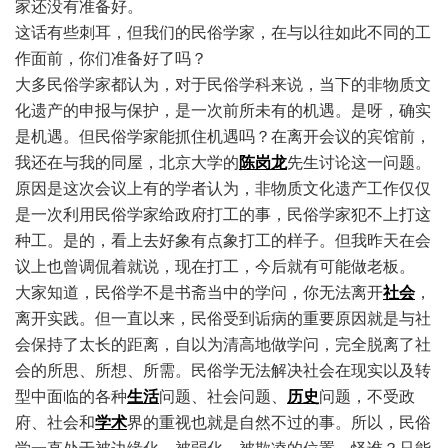
家还没有准备好。
这话有些刺耳，但我们的民俗学家，在与以往如此不同的工
作面前，你们准备好了吗？
大多民俗学家都认为，对于民俗学科来说，当下的非物质文
化遗产的申报与保护，是一次前所未有的机遇。是呀，确实
是机遇。但民俗学家能抓住机遇
吗？
在离开会议的宾馆前，
我还在与我的同屋，北京大学的
陈岗龙
先生讨论这一问题。
原因是这次会议上有的学者认为，非物质文化遗产工作仅仅
是一次利用民俗学家给政府打工的事，民俗学家犯不上打这
种工。是的，看上去好象有点象打工的样子。但我昨天在会
议上也曾调侃着就说，现在打工，今后就有可能做老板。
大家知道，民俗学不是书斋当中的学问，你无法离开
社会
，
离开实践。但一直以来，民俗受到诟病的重要原因就是与社
会保持了太长的距离，自以为清高地做学问，完全脱离了社
会的所思、所想、所需。民俗学无法解决社会在现实以及转
型中面临的各种
生活
问题、社会问题、
历史
问题，不受政
府、社会和
学术
界的重视也就是自然不过的事。所以，民俗